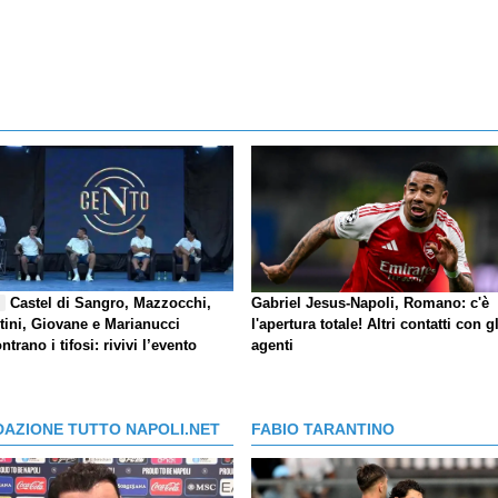
Castel di Sangro, Mazzocchi,
Gabriel Jesus-Napoli, Romano: c'è
E
tini, Giovane e Marianucci
l'apertura totale! Altri contatti con gl
ntrano i tifosi: rivivi l’evento
agenti
DAZIONE TUTTO NAPOLI.NET
FABIO TARANTINO