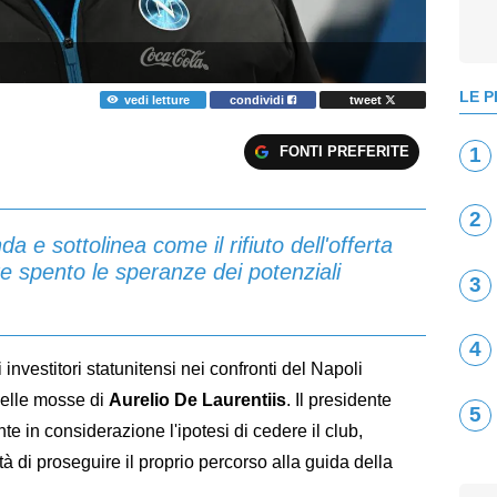
LE P
vedi letture
condividi
tweet
FONTI PREFERITE
1
2
a e sottolinea come il rifiuto dell'offerta
e spento le speranze dei potenziali
3
4
 investitori statunitensi nei confronti del Napoli
nelle mosse di
Aurelio De Laurentiis
. Il presidente
5
 in considerazione l'ipotesi di cedere il club,
 di proseguire il proprio percorso alla guida della