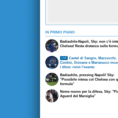
IN PRIMO PIANO
Badiashile-Napoli, Sky: non c’è int
Chelsea! Resta distanza sulla form
Castel di Sangro, Mazzocchi,
LIVE
Contini, Giovane e Marianucci inco
i tifosi: rivivi l’evento
Badiashile, pressing Napoli! Sky:
"Possibile intesa col Chelsea con 
formula"
Nome nuovo per la difesa, Sky: "Pi
Aguerd del Marsiglia"