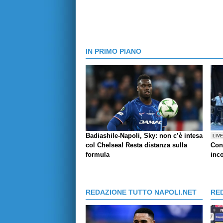
IN PRIMO PIANO
Badiashile-Napoli, Sky: non c’è intesa
LIV
col Chelsea! Resta distanza sulla
Con
formula
inco
REDAZIONE TUTTO NAPOLI.NET
RE