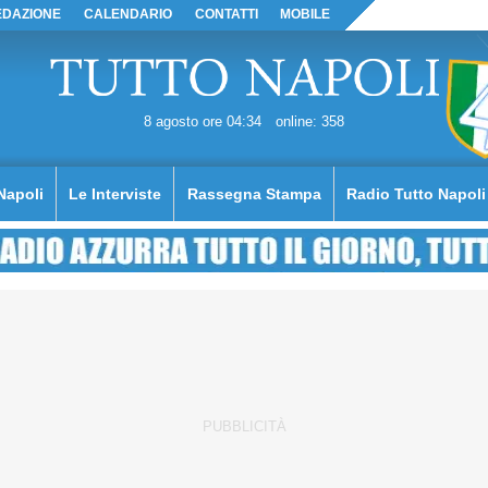
EDAZIONE
CALENDARIO
CONTATTI
MOBILE
8 agosto ore 04:34
online: 358
Napoli
Le Interviste
Rassegna Stampa
Radio Tutto Napoli