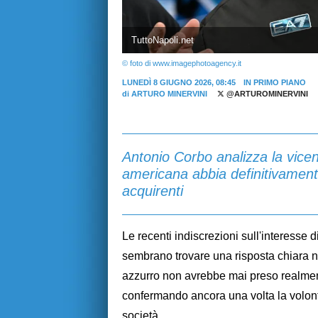
TuttoNapoli.net
© foto di www.imagephotoagency.it
LUNEDÌ 8 GIUGNO 2026, 08:45
IN PRIMO PIANO
di
ARTURO MINERVINI
@ARTUROMINERVINI
Antonio Corbo analizza la vicend
americana abbia definitivament
acquirenti
Le recenti indiscrezioni sull'interesse di
sembrano trovare una risposta chiara 
azzurro non avrebbe mai preso realmente
confermando ancora una volta la volontà
società.