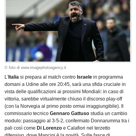
© foto di www.imagephotoagency.it
L'
Italia
si prepara al match contro
Israele
in programma
domani a Udine alle ore 20:45, sarà una sfida cruciale in
vista delle qualificazioni ai prossimi Mondiali: in caso di
vittoria, sarebbe virtualmente chiuso il discorso play-off
(con la Norvegia al primo posto ormai irraggiungibile). Il
commissario tecnico
Gennaro Gattuso
studia un cambio
modulo: passaggio al 3-5-2, confermato Donnarumma tra i
pali così come
Di Lorenzo
e Calafiori nel terzetto
difensivo, dove Mancini è la novità. Sulle fasce di