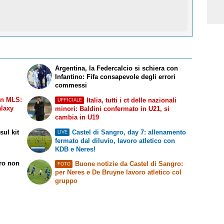
Argentina, la Federcalcio si schiera con
Infantino: Fifa consapevole degli errori
commessi
in MLS:
Italia, tutti i ct delle nazionali
UFFICIALE
alaxy
minori: Baldini confermato in U21, si
cambia in U19
ul kit
Castel di Sangro, day 7: allenamento
LIVE
fermato dal diluvio, lavoro atletico con
KDB e Neres!
rro non
Buone notizie da Castel di Sangro:
FOTO
per Neres e De Bruyne lavoro atletico col
gruppo