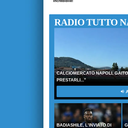
"Incredibile!"
RADIO TUTTO N
CALCIOMERCATO NAPOLI, GAITO:
PRESTARLI..."
A
BADIASHILE, L'INVIATO DI
G