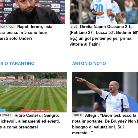
Napoli fermo, lista
Diretta Napoli-Osasuna 2-1,
TONAPOLI
LIVE
ra piena: in 5 sono fuori.
(Politano 27', Lucca 53', Budimir 69'
uisti solo Under?
rig.) un gol per tempo per prima
vittoria al Patini
ABIO TARANTINO
ANTONIO NOTO
Ritiro Castel di Sangro:
Allegri: "Buon test, ecco la
FICIALE
VIDEO
ichevoli, allenamenti ed eventi,
nota importante. De Bruyne? Non 
fo e come prenotarsi
bisogno di valutazioni. Sul
mercato..."