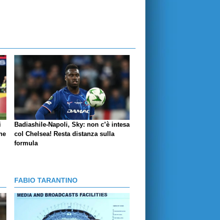
i
Badiashile-Napoli, Sky: non c’è intesa
ne
col Chelsea! Resta distanza sulla
formula
FABIO TARANTINO