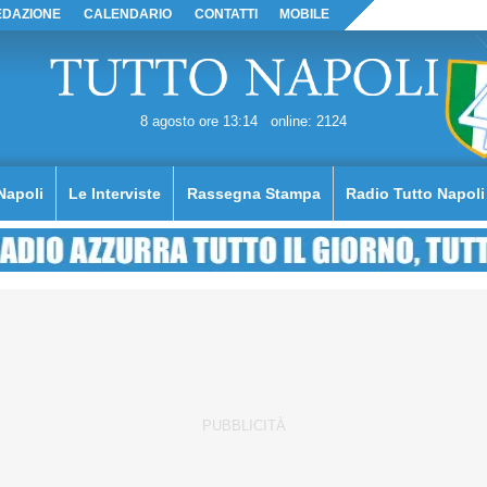
EDAZIONE
CALENDARIO
CONTATTI
MOBILE
8 agosto ore 13:14
online: 2124
Napoli
Le Interviste
Rassegna Stampa
Radio Tutto Napoli