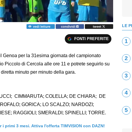
LE P
vedi letture
condividi
tweet
FONTI PREFERITE
1
i il Genoa per la 31esima giornata del campionato
2
io Piccolo di Cercola alle ore 11 e potrete seguirlo su
 diretta minuto per minuto della gara.
3
4
AUCCI; CIMMARUTA; COLELLA; DE CHIARA; DE
ROFALO; GORICA; LO SCALZO; NARDOZI;
5
IESE; RAGGIOLI; SMERALDI; SPINELLI; TORRE.
er i primi 3 mesi. Attiva l'offerta TIMVISION con DAZN!