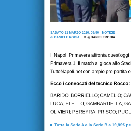
SABATO 21 MARZO 2026, 08:50
NOTIZIE
di
DANIELE RODIA
@DANIELERODIA
Il Napoli Primavera affronta quest'ogg
Primavera 1. Il match si gioca allo Stad
TuttoNapoli.net con ampio pre-partita e
Ecco i convocati del tecnico Rocco:
BARIDO; BORRIELLO; CAMELIO; C
LUCA; ELETTO; GAMBARDELLA; GA
OLIVIERI; PEREYRA; PRISCO; PUGL
Tutta la Serie A e la Serie B a 19,99€ p