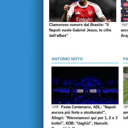
Clamoroso rumors dal Brasile: "Il
TUT
Napoli vuole Gabriel Jesus, le cifre
anco
dell'affare"
Acq
ANTONIO NOTO
F
Festa Centenario, ADL: "Napoli
LIVE
UF
ancora più forte e strutturato!",
am
Allegri: "Ritroviamoci qui per 1, 2 o 3
in
trofei!", KDB: "Uagliù!", Hamsik: