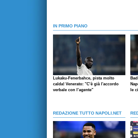
IN PRIMO PIANO
Lukaku-Fenerbahce, pista molto
Bad
calda! Venerato: "C’è già l'accordo
Napo
verbale con l’agente"
le c
REDAZIONE TUTTO NAPOLI.NET
RE