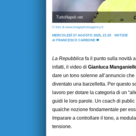
TuttoNapoli.net
© foto di www.imagephotoagency.it
MERCOLEDÌ 27 AGOSTO 2025, 21:20
NOTIZIE
di
FRANCESCO CARBONE
La Repubblica
fa il punto sulla novità a
infatti, il video di
Gianluca Manganiell
dare un tono solenne all’annuncio che i
diventato una barzelletta. Per questo 
lavoro per dotare la categoria di un “al
guidi le loro parole. Un coach di public
qualche nozione fondamentale per esser
Imparare a controllare il tono, a modula
tensione.