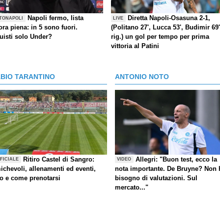
Napoli fermo, lista
Diretta Napoli-Osasuna 2-1,
TONAPOLI
LIVE
ra piena: in 5 sono fuori.
(Politano 27', Lucca 53', Budimir 69'
uisti solo Under?
rig.) un gol per tempo per prima
vittoria al Patini
ABIO TARANTINO
ANTONIO NOTO
Ritiro Castel di Sangro:
Allegri: "Buon test, ecco la
FICIALE
VIDEO
ichevoli, allenamenti ed eventi,
nota importante. De Bruyne? Non 
fo e come prenotarsi
bisogno di valutazioni. Sul
mercato..."