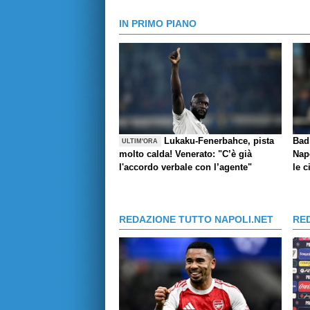
IN PRIMO PIANO
Lukaku-Fenerbahce, pista
Bad
ULTIM'ORA
molto calda! Venerato: "C’è già
Napo
l'accordo verbale con l’agente"
le c
REDAZIONE TUTTO NAPOLI.NET
RE