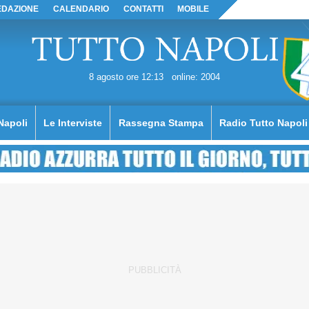
EDAZIONE
CALENDARIO
CONTATTI
MOBILE
8 agosto ore 12:13
online: 2004
Napoli
Le Interviste
Rassegna Stampa
Radio Tutto Napoli