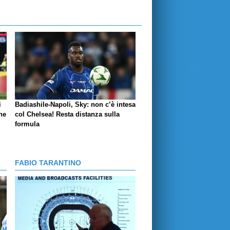
i
Badiashile-Napoli, Sky: non c’è intesa
ne
col Chelsea! Resta distanza sulla
formula
FABIO TARANTINO