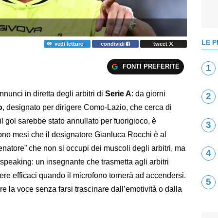
LE P
vedi letture
condividi
tweet
FONTI PREFERITE
1
nnunci in diretta degli arbitri di
Serie A
: da giorni
2
o
, designato per dirigere Como-Lazio, che cerca di
l gol sarebbe stato annullato per fuorigioco, è
3
sono mesi che il designatore Gianluca Rocchi è al
lenatore” che non si occupi dei muscoli degli arbitri, ma
4
 speaking: un insegnante che trasmetta agli arbitri
e efficaci quando il microfono tornerà ad accendersi.
5
re la voce senza farsi trascinare dall’emotività o dalla