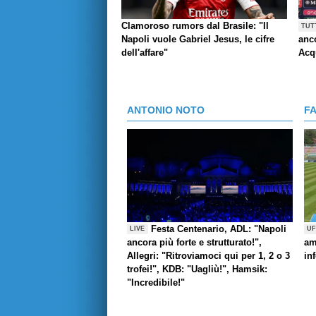
Clamoroso rumors dal Brasile: "Il
TUT
Napoli vuole Gabriel Jesus, le cifre
anco
dell'affare"
Acq
ANTONIO NOTO
F
Festa Centenario, ADL: "Napoli
LIVE
UF
ancora più forte e strutturato!",
am
Allegri: "Ritroviamoci qui per 1, 2 o 3
in
trofei!", KDB: "Uagliù!", Hamsik:
"Incredibile!"