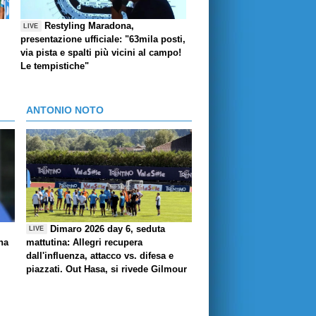
Restyling Maradona,
LIVE
presentazione ufficiale: "63mila posti,
via pista e spalti più vicini al campo!
Le tempistiche"
ANTONIO NOTO
Dimaro 2026 day 6, seduta
LIVE
ha
mattutina: Allegri recupera
dall'influenza, attacco vs. difesa e
piazzati. Out Hasa, si rivede Gilmour