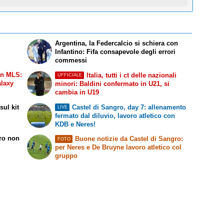
Argentina, la Federcalcio si schiera con
Infantino: Fifa consapevole degli errori
commessi
in MLS:
Italia, tutti i ct delle nazionali
UFFICIALE
alaxy
minori: Baldini confermato in U21, si
cambia in U19
ul kit
Castel di Sangro, day 7: allenamento
LIVE
fermato dal diluvio, lavoro atletico con
KDB e Neres!
rro non
Buone notizie da Castel di Sangro:
FOTO
per Neres e De Bruyne lavoro atletico col
gruppo