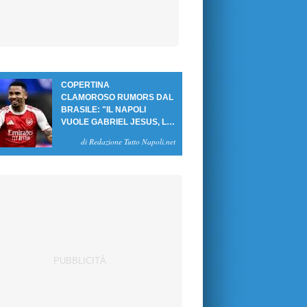
COPERTINA
CLAMOROSO RUMORS DAL
BRASILE: "IL NAPOLI
VUOLE GABRIEL JESUS, LE
CIFRE DELL'AFFARE"
di Redazione Tutto Napoli.net