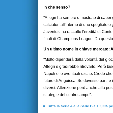
In che senso?
“Allegri ha sempre dimostrato di saper 
calciatori all'interno di uno spogliatoi
Juventus, ha raccolto l'eredità di Conte e
finali di Champions League. Da questo 
Un ultimo nome in chiave mercato: A
“Molto dipenderà dalla volontà del gio
Allegri e gradirebbe ritrovarlo. Però b
Napoli e le eventuali uscite. Credo ch
futuro di Anguissa. Se dovesse partire 
diversi. Attenzione però anche alla po
strategie del centrocampo”.
Tutta la Serie A e la Serie B a 19,99€ p