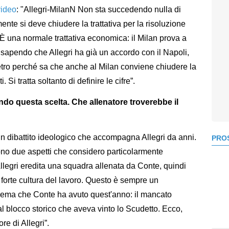
video
: "Allegri-MilanN Non sta succedendo nulla di
nte si deve chiudere la trattativa per la risoluzione
 È una normale trattativa economica: il Milan prova a
 sapendo che Allegri ha già un accordo con il Napoli,
metro perché sa che anche al Milan conviene chiudere la
 Si tratta soltanto di definire le cifre”.
ndo questa scelta. Che allenatore troverebbe il
 un dibattito ideologico che accompagna Allegri da anni.
PROS
 sono due aspetti che considero particolarmente
 Allegri eredita una squadra allenata da Conte, quindi
forte cultura del lavoro. Questo è sempre un
blema che Conte ha avuto quest'anno: il mancato
l blocco storico che aveva vinto lo Scudetto. Ecco,
re di Allegri”.