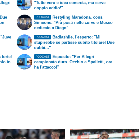
llegri
"Tutto vero e idea concreta, ma serve
doppio addio!"
"Due
Restyling Maradona, cons.
PODCAST
non
Simeone: "Più posti nelle curve e Museo
dedicato a Diego"
 "Juve
Badiashile, l'esperto: "Mi
PODCAST
stupirebbe se partisse subito titolare! Due
dubbi..."
 forte!
Esposito: "Per Allegri
PODCAST
olo in
campionato duro. Occhio a Spalletti, ora
ha l'attacco!"