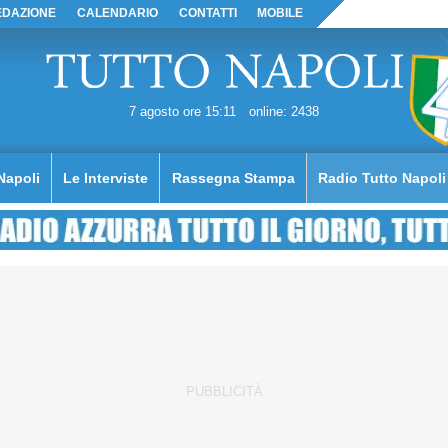
EDAZIONE
CALENDARIO
CONTATTI
MOBILE
7 agosto ore 15:11
online: 2438
Napoli
Le Interviste
Rassegna Stampa
Radio Tutto Napoli