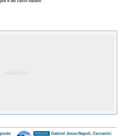
oli e del calcio italiano.
giusto
Gabriel Jesus-Napoli, Ceccarini:
PODCAST