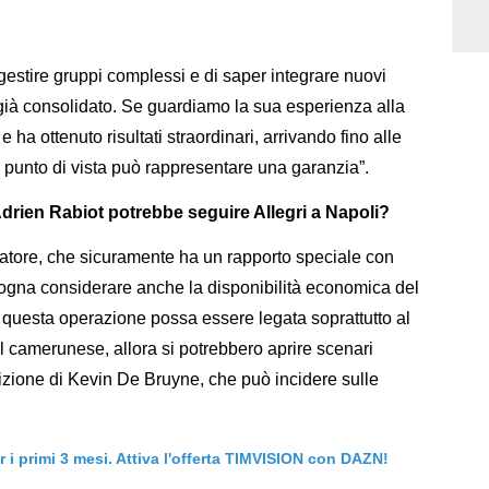
gestire gruppi complessi e di saper integrare nuovi
o già consolidato. Se guardiamo la sua esperienza alla
 ha ottenuto risultati straordinari, arrivando fino alle
punto di vista può rappresentare una garanzia”.
drien Rabiot potrebbe seguire Allegri a Napoli?
catore, che sicuramente ha un rapporto speciale con
isogna considerare anche la disponibilità economica del
e questa operazione possa essere legata soprattutto al
il camerunese, allora si potrebbero aprire scenari
sizione di Kevin De Bruyne, che può incidere sulle
er i primi 3 mesi. Attiva l'offerta TIMVISION con DAZN!