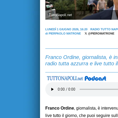
TuttoNapoli.net
LUNEDÌ 1 GIUGNO 2026, 16:20
RADIO TUTTO NAP
di
PIERPAOLO MATRONE
@PIEROMATRONE
Franco Ordine, giornalista, è in
radio tutta azzurra e live tutto i
Franco Ordine
, giornalista, è interven
live tutto il giorno, che puoi seguire sul