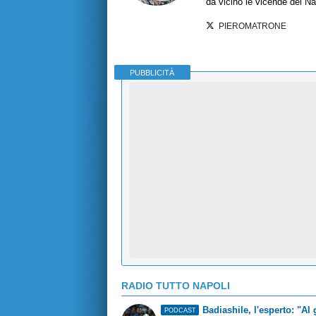
da vicino le vicende del Nap
PIEROMATRONE
PUBBLICITÀ
RADIO TUTTO NAPOLI
Badiashile, l'esperto: "Al 
PODCAST