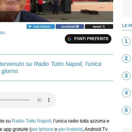
LE P
vedi letture
condividi
tweet
OLI
FONTI PREFERITE
1
2
tervenuto su Radio Tutto Napoli, l'unica
l giorno.
3
4
5
uto su
Radio Tutto Napoli
, l'unica radio tutta azzurra e
le app gratuite (
per Iphone
o
per Android
, Android Tv