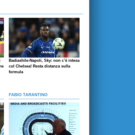
i
Badiashile-Napoli, Sky: non c’è intesa
ne
col Chelsea! Resta distanza sulla
formula
FABIO TARANTINO