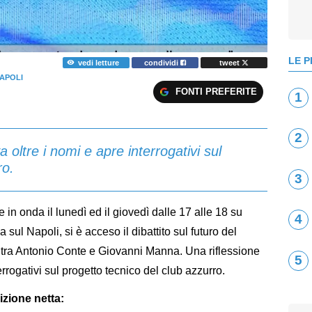
LE P
vedi letture
condividi
tweet
APOLI
FONTI PREFERITE
1
2
 oltre i nomi e apre interrogativi sul
ro.
3
e in onda il lunedì ed il giovedì dalle 17 alle 18 su
4
a sul Napoli, si è acceso il dibattito sul futuro del
à tra Antonio Conte e Giovanni Manna. Una riflessione
5
errogativi sul progetto tecnico del club azzurro.
zione netta: