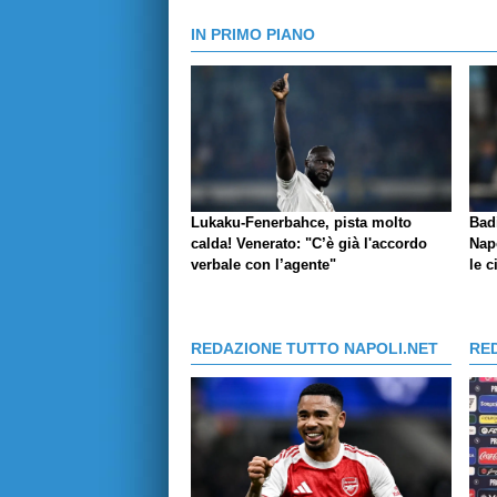
IN PRIMO PIANO
Lukaku-Fenerbahce, pista molto
Bad
calda! Venerato: "C’è già l'accordo
Napo
verbale con l’agente"
le c
REDAZIONE TUTTO NAPOLI.NET
RE