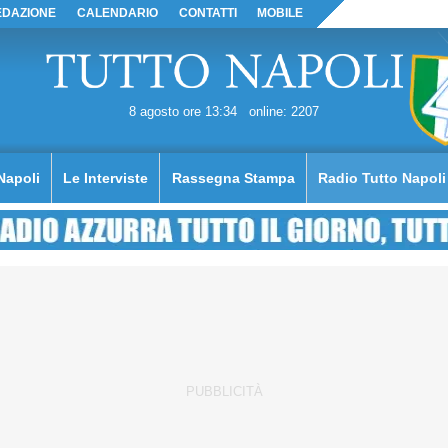
EDAZIONE
CALENDARIO
CONTATTI
MOBILE
8 agosto ore 13:34
online: 2207
Napoli
Le Interviste
Rassegna Stampa
Radio Tutto Napoli