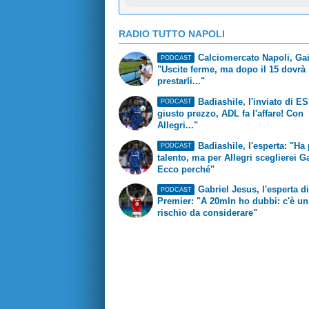
RADIO TUTTO NAPOLI
Calciomercato Napoli, Gai
PODCAST
"Uscite ferme, ma dopo il 15 dovrà
prestarli..."
Badiashile, l'inviato di E
PODCAST
giusto prezzo, ADL fa l'affare! Con
Allegri..."
Badiashile, l'esperta: "Ha 
PODCAST
talento, ma per Allegri sceglierei Ga
Ecco perché"
Gabriel Jesus, l'esperta di
PODCAST
Premier: "A 20mln ho dubbi: c'è un
rischio da considerare"