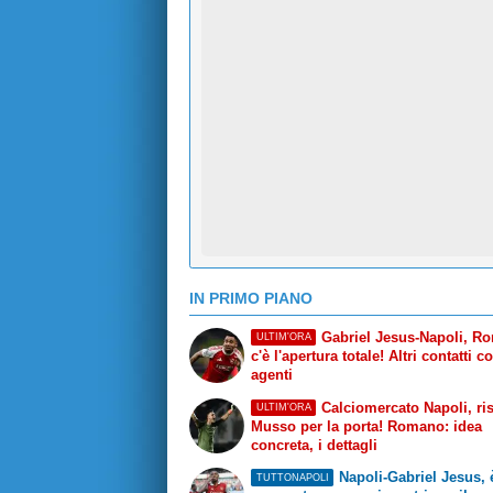
IN PRIMO PIANO
Gabriel Jesus-Napoli, R
ULTIM'ORA
c'è l'apertura totale! Altri contatti c
agenti
Calciomercato Napoli, ri
ULTIM'ORA
Musso per la porta! Romano: idea
concreta, i dettagli
Napoli-Gabriel Jesus, è
TUTTONAPOLI