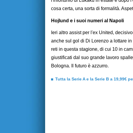
l'infortunio di Lukaku in estate e dopo l
cosa certa, una sorta di formalità. As
Hojlund e i suoi numeri al Napoli
Ieri altro assist per l'ex United, decisi
anche sul gol di Di Lorenzo a lottare i
reti in questa stagione, di cui 10 in 
giustificati dal suo grande lavoro spal
Bologna. Il futuro è azzurro.
Tutta la Serie A e la Serie B a 19,99€ p