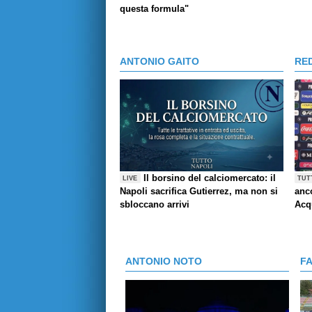
questa formula"
ANTONIO GAITO
RE
Il borsino del calciomercato: il
LIVE
TUT
Napoli sacrifica Gutierrez, ma non si
anco
sbloccano arrivi
Acq
ANTONIO NOTO
F