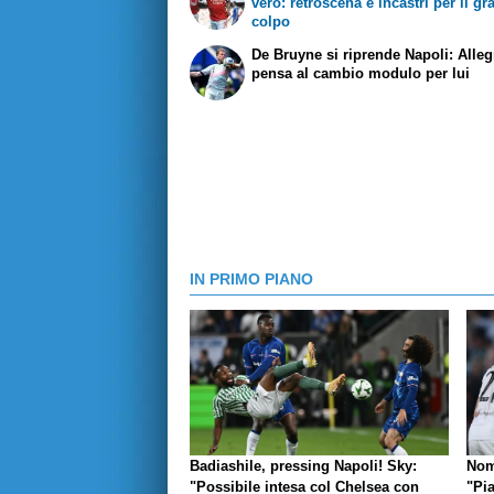
vero: retroscena e incastri per il g
colpo
De Bruyne si riprende Napoli: Alleg
pensa al cambio modulo per lui
IN PRIMO PIANO
Badiashile, pressing Napoli! Sky:
Nom
"Possibile intesa col Chelsea con
"Pi