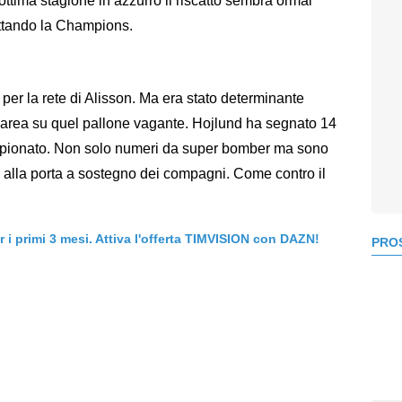
'ottima stagione in azzurro il riscatto sembra ormai
pettando la Champions.
vo per la rete di Alisson. Ma era stato determinante
n area su quel pallone vagante. Hojlund ha segnato 14
campionato. Non solo numeri da super bomber ma sono
le alla porta a sostegno dei compagni. Come contro il
er i primi 3 mesi. Attiva l'offerta TIMVISION con DAZN!
PROS