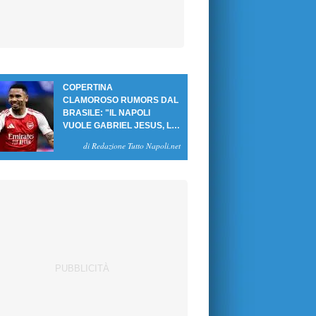
COPERTINA
CLAMOROSO RUMORS DAL
BRASILE: "IL NAPOLI
VUOLE GABRIEL JESUS, LE
CIFRE DELL'AFFARE"
di Redazione Tutto Napoli.net