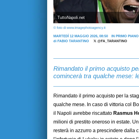
TuttoNapoli.net
© foto di www.imagephotoagency.it
MARTEDÌ 12 MAGGIO 2026, 08:50
IN PRIMO PIANO
di
FABIO TARANTINO
@FA_TARANTINO
Rimandato il primo acquisto pe
comincerà tra qualche mese: le
Rimandato il primo acquisto per la sta
qualche mese. In caso di vittoria col Bo
il Napoli avrebbe riscattato
Rasmus Ho
milioni di prestito oneroso in estate. 
resterà in azzurro a prescindere dalla c