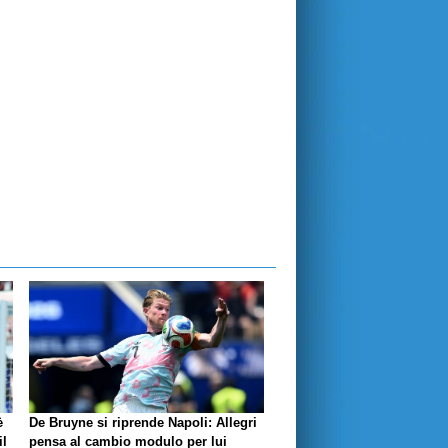
è
De Bruyne si riprende Napoli: Allegri
il
pensa al cambio modulo per lui