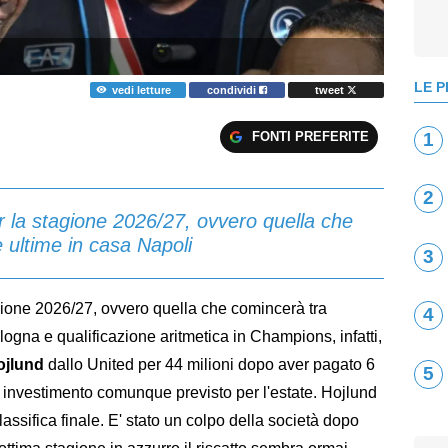
LE P
vedi letture
condividi
tweet
FONTI PREFERITE
1
2
r la stagione 2026/27, ovvero quella che
 ultime in casa Napoli
3
gione 2026/27, ovvero quella che comincerà tra
4
logna e qualificazione aritmetica in Champions, infatti,
jlund
dallo United per 44 milioni dopo aver pagato 6
5
Un investimento comunque previsto per l'estate. Hojlund
lassifica finale. E' stato un colpo della società dopo