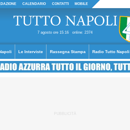
EDAZIONE
CALENDARIO
CONTATTI
MOBILE
7 agosto ore 15:16
online: 2374
Napoli
Le Interviste
Rassegna Stampa
Radio Tutto Napoli