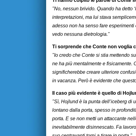
Ti hanno colpito le parole di Conte s
"No, nessun brivido. Quando ha detto ‘
interpretazioni, ma lui stava semplic
adesso non ha senso fare esperimenti 
vedo nessuna dietrologia."
Ti sorprende che Conte non voglia c
"Io credo che Conte si stia mettendo s
ne ha più mentalmente e fisicamente. C
significherebbe creare ulteriore confus
in vacanza. Però è evidente che questo
Il caso più evidente è quello di Hojl
"Sì, Hojlund è la punta dell’iceberg di
lontano dalla porta, spesso in profondit
porta. E se non metti un attaccante nell
inevitabilmente disinnescato. Fa lavoro 
suo centravanti torni a tirare in porta."