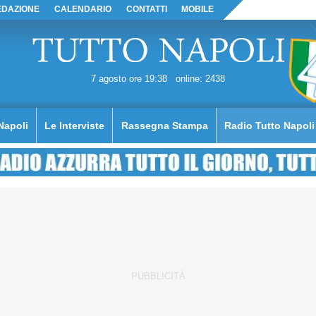
EDAZIONE
CALENDARIO
CONTATTI
MOBILE
7 agosto ore 19:38
online: 2438
Napoli
Le Interviste
Rassegna Stampa
Radio Tutto Napoli