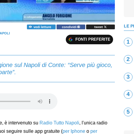
LE P
vedi letture
condividi
tweet
APOLI
FONTI PREFERITE
1
2
ione sul Napoli di Conte: “Serve più gioco,
parte”.
3
4
5
ore, è intervenuto su
Radio Tutto Napoli
, l'unica radio
puoi seguire sulle app gratuite (
per Iphone
o
per