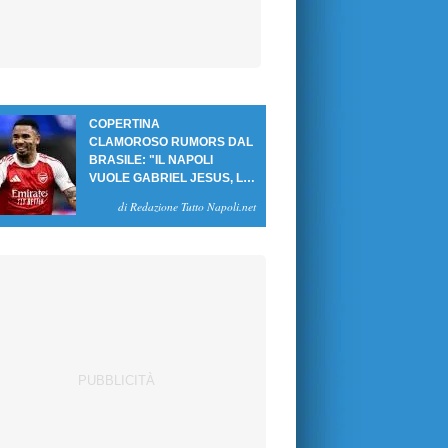
COPERTINA
CLAMOROSO RUMORS DAL
BRASILE: "IL NAPOLI
VUOLE GABRIEL JESUS, LE
CIFRE DELL'AFFARE"
di Redazione Tutto Napoli.net