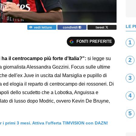
LE P
vedi letture
condividi
tweet
FONTI PREFERITE
1
 ha il centrocampo più forte d'Italia?":
si legge su
2
la giornalista Alessandra Gozzini. Focus sulle ultime
che dell'ex Juve in uscita dal Marsiglia e pupillo di
3
ga ed elogia il reparto di centrocampo dei rossoneri. Di
apoli dello scudetto che a Lobotka, Anguissa e
4
lato di lusso dopo Modric, ovvero Kevin De Bruyne,
5
er i primi 3 mesi. Attiva l'offerta TIMVISION con DAZN!