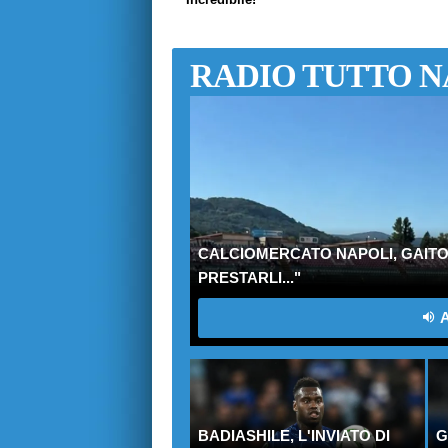
RADIO TUTTO N
CALCIOMERCATO NAPOLI, GAITO:
PRESTARLI..."
A
BADIASHILE, L'INVIATO DI
G