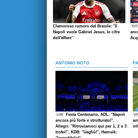
Clamoroso rumors dal Brasile: "Il
TUT
Napoli vuole Gabriel Jesus, le cifre
anco
dell'affare"
Acq
ANTONIO NOTO
F
Festa Centenario, ADL: "Napoli
LIVE
UF
ancora più forte e strutturato!",
am
Allegri: "Ritroviamoci qui per 1, 2 o 3
in
trofei!", KDB: "Uagliù!", Hamsik:
"Incredibile!"