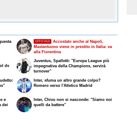
 questa
Accostato anche al Napoli,
UFFICIALE
Mastantuono viene in prestito in Italia: va
alla Fiorentina
Juventus, Spalletti: "Europa League più
ol ds
impegnativa della Champions, servirà
turnover"
udetto:
Inter, sfuma un altro grande colpo?
ns"
Romero verso l'Atletico Madrid
ge e
Inter, Chivu non si nasconde: "Siamo noi
a dei
quelli da battere"