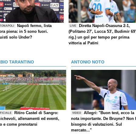
Napoli fermo, lista
Diretta Napoli-Osasuna 2-1,
TONAPOLI
LIVE
ra piena: in 5 sono fuori.
(Politano 27', Lucca 53', Budimir 69'
uisti solo Under?
rig.) un gol per tempo per prima
vittoria al Patini
ABIO TARANTINO
ANTONIO NOTO
Ritiro Castel di Sangro:
Allegri: "Buon test, ecco la
FICIALE
VIDEO
ichevoli, allenamenti ed eventi,
nota importante. De Bruyne? Non 
fo e come prenotarsi
bisogno di valutazioni. Sul
mercato..."