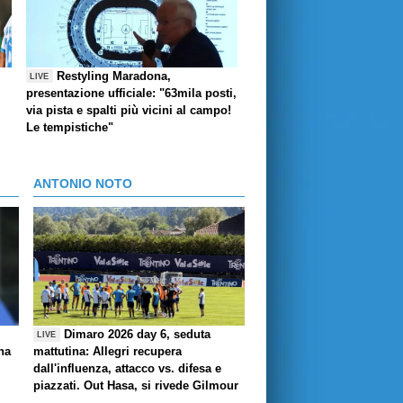
Restyling Maradona,
LIVE
presentazione ufficiale: "63mila posti,
via pista e spalti più vicini al campo!
Le tempistiche"
ANTONIO NOTO
Dimaro 2026 day 6, seduta
LIVE
ha
mattutina: Allegri recupera
dall'influenza, attacco vs. difesa e
piazzati. Out Hasa, si rivede Gilmour