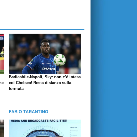
i
Badiashile-Napoli, Sky: non c’è intesa
ne
col Chelsea! Resta distanza sulla
formula
FABIO TARANTINO