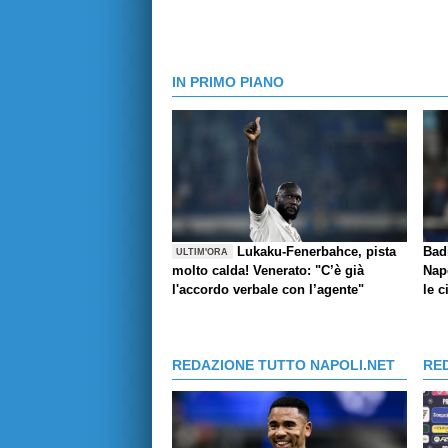
IN PRIMO PIANO
Lukaku-Fenerbahce, pista
Bad
ULTIM'ORA
molto calda! Venerato: "C’è già
Napo
l'accordo verbale con l’agente"
le c
REDAZIONE TUTTO NAPOLI.NET
RE