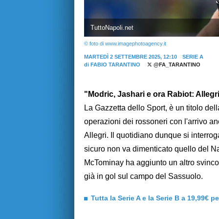
TuttoNapoli.net
© foto di www.imagephotoagency.it
MARTEDÌ 2 SETTEMBRE 2025, 12:10
SERIE A
di
FABIO TARANTINO
@FA_TARANTINO
"Modric, Jashari e ora Rabiot: Allegri
La Gazzetta dello Sport, è un titolo del
operazioni dei rossoneri con l'arrivo an
Allegri. Il quotidiano dunque si interro
sicuro non va dimenticato quello del N
McTominay ha aggiunto un altro svinco
già in gol sul campo del Sassuolo.
Tutta la Serie A e la Serie B a 19,99€ p