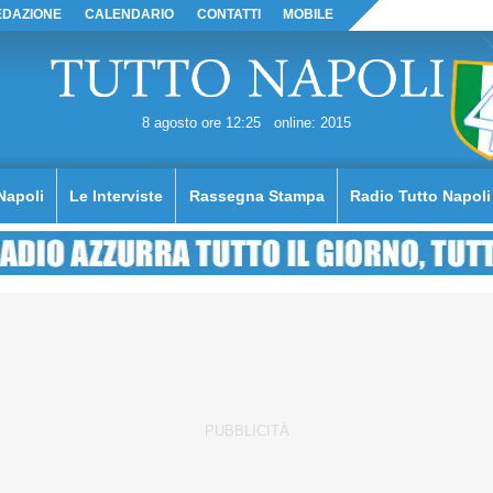
EDAZIONE
CALENDARIO
CONTATTI
MOBILE
8 agosto ore 12:25
online: 2015
Napoli
Le Interviste
Rassegna Stampa
Radio Tutto Napoli