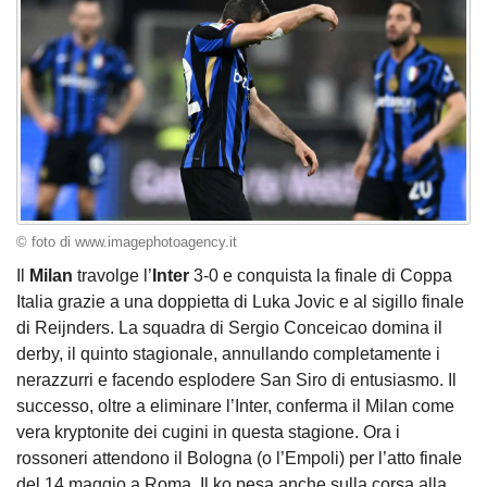
© foto di www.imagephotoagency.it
Il
Milan
travolge l’
Inter
3-0 e conquista la finale di Coppa
Italia grazie a una doppietta di Luka Jovic e al sigillo finale
di Reijnders. La squadra di Sergio Conceicao domina il
derby, il quinto stagionale, annullando completamente i
nerazzurri e facendo esplodere San Siro di entusiasmo. Il
successo, oltre a eliminare l’Inter, conferma il Milan come
vera kryptonite dei cugini in questa stagione. Ora i
rossoneri attendono il Bologna (o l’Empoli) per l’atto finale
del 14 maggio a Roma. Il ko pesa anche sulla corsa alla