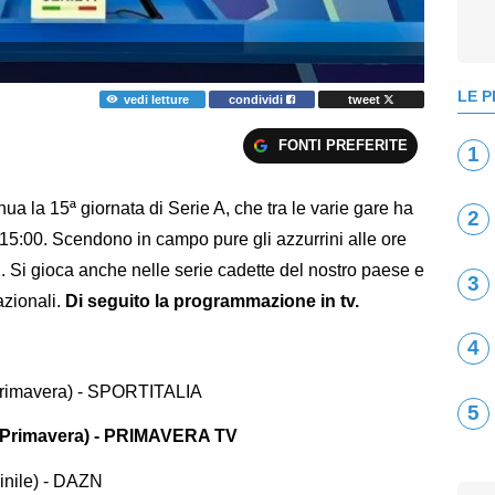
LE P
vedi letture
condividi
tweet
FONTI PREFERITE
1
a la 15ª giornata di Serie A, che tra le varie gare ha
2
5:00. Scendono in campo pure gli azzurrini alle ore
. Si gioca anche nelle serie cadette del nostro paese e
3
azionali.
Di seguito la programmazione in tv.
4
Primavera) - SPORTITALIA
5
 Primavera) - PRIMAVERA TV
inile) - DAZN