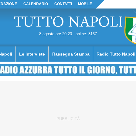
EDAZIONE
CALENDARIO
CONTATTI
MOBILE
8 agosto ore 20:20
online: 3167
Napoli
Le Interviste
Rassegna Stampa
Radio Tutto Napoli