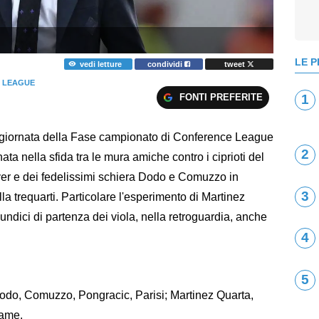
LE P
vedi letture
condividi
tweet
 LEAGUE
FONTI PREFERITE
1
 giornata della Fase campionato di Conference League
2
ata nella sfida tra le mura amiche contro i ciprioti del
ver e dei fedelissimi schiera Dodo e Comuzzo in
3
la trequarti. Particolare l'esperimento di Martinez
undici di partenza dei viola, nella retroguardia, anche
4
5
odo, Comuzzo, Pongracic, Parisi; Martinez Quarta,
uame.