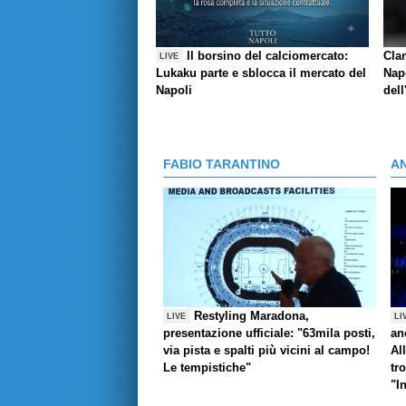
Il borsino del calciomercato:
Cla
LIVE
Lukaku parte e sblocca il mercato del
Napo
Napoli
dell
FABIO TARANTINO
A
Restyling Maradona,
LIVE
LI
presentazione ufficiale: "63mila posti,
an
via pista e spalti più vicini al campo!
Al
Le tempistiche"
tr
"I