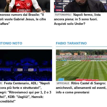
moroso rumors dal Brasile: "Il
Napoli fermo, lista
TUTTONAPOLI
li vuole Gabriel Jesus, le cifre
ancora piena: in 5 sono fuori.
'affare"
Acquisti solo Under?
NTONIO NOTO
FABIO TARANTINO
Festa Centenario, ADL: "Napoli
Ritiro Castel di Sangro:
VE
UFFICIALE
cora più forte e strutturato!",
amichevoli, allenamenti ed eventi,
legri: "Ritroviamoci qui per 1, 2 o 3
info e come prenotarsi
ofei!", KDB: "Uagliù!", Hamsik:
ncredibile!"