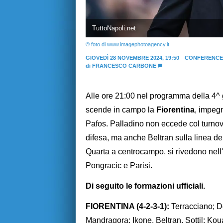
TuttoNapoli.net
© foto di www.imagephotoagency.it
GIOVEDÌ 28 NOVEMBRE 2024, 19:50
CONFERENCE
di
FRANCESCO CARBONE
Alle ore 21:00 nel programma della 4^
scende in campo la
Fiorentina
, impegn
Pafos. Palladino non eccede col turno
difesa, ma anche Beltran sulla linea del
Quarta a centrocampo, si rivedono nell'
Pongracic e Parisi.
Di seguito le formazioni ufficiali.
FIORENTINA (4-2-3-1):
Terracciano; D
Mandragora; Ikone, Beltran, Sottil; Ko