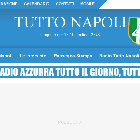
EDAZIONE
CALENDARIO
CONTATTI
MOBILE
9 agosto ore 17:11
online: 2778
Napoli
Le Interviste
Rassegna Stampa
Radio Tutto Napoli