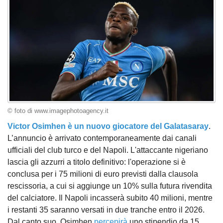
© foto di www.imagephotoagency.it
Victor Osimhen è un nuovo giocatore del Galatasaray
.
L’annuncio è arrivato contemporaneamente dai canali
ufficiali del club turco e del Napoli. L'attaccante nigeriano
lascia gli azzurri a titolo definitivo: l'operazione si è
conclusa per i 75 milioni di euro previsti dalla clausola
rescissoria, a cui si aggiunge un 10% sulla futura rivendita
del calciatore. Il Napoli incasserà subito 40 milioni, mentre
i restanti 35 saranno versati in due tranche entro il 2026.
Dal canto suo, Osimhen
percepirà
uno stipendio da 15