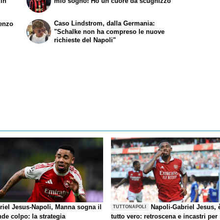
 in
mio sogno! Ho un cuore da scugnizzo”
Caso Lindstrom, dalla Germania:
renzo
"Schalke non ha compreso le nuove
richieste del Napoli"
riel Jesus-Napoli, Manna sogna il
Napoli-Gabriel Jesus, 
TUTTONAPOLI
de colpo: la strategia
tutto vero: retroscena e incastri per 