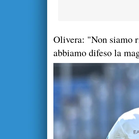
Olivera: "Non siamo ri
abbiamo difeso la magl