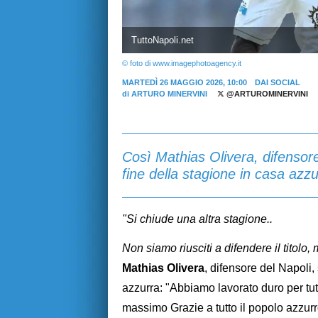
TuttoNapoli.net
© foto di www.imagephotoagency.it
MARTEDÌ 26 MAGGIO 2026, 10:00
DAI SOCIAL
di
ARTURO MINERVINI
@ARTUROMINERVINI
Così Mathias Olivera, difensore
fine della stagione in casa azzu
"Si chiude una altra stagione..
Non siamo riusciti a difendere il titolo
Mathias
Olivera
, difensore del Napoli,
azzurra: "Abbiamo lavorato duro per tutt
massimo Grazie a tutto il popolo azzurr