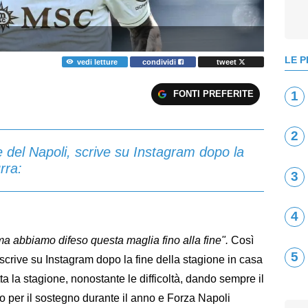
LE P
vedi letture
condividi
tweet
FONTI PREFERITE
1
2
 del Napoli, scrive su Instagram dopo la
rra:
3
4
, ma abbiamo difeso questa maglia fino alla fine".
Così
5
 scrive su Instagram dopo la fine della stagione in casa
a la stagione, nonostante le difficoltà, dando sempre il
o per il sostegno durante il anno e Forza Napoli