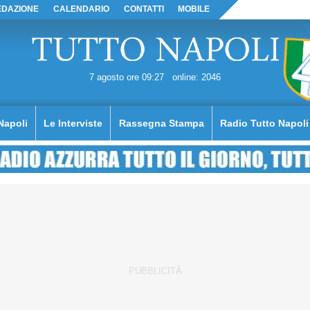
EDAZIONE
CALENDARIO
CONTATTI
MOBILE
7 agosto ore 09:27
online: 2046
Napoli
Le Interviste
Rassegna Stampa
Radio Tutto Napoli