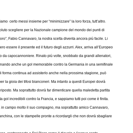
amo certo messi insieme per “minimizzare” la loro forza, tutt’altro.
oluto scegliere per la Nazionale campione del mondo dei punti di
oro”, Fabio Cannavaro, la nostra scelta diventa ancora più facile. Li
o essere il presente ed il futuro degli azzurri. Alex, arriva all’Europeo
olo da capocannoniere. Rinato più volte, snobbato da grandi allenatori,
egnando anche un gol memorabile contro la Germania in una semifinale
 di forma continua ad assisterlo anche nella prossima stagione, può
r la gioia dei tifosi bianconeri. Ma intanto a questi Europei dovrà
 riposto. Ma soprattutto dovrà far dimenticare quella maledetta partita
a gol incredibili contro la Francia, e sappiamo tutti poi come è finita.
erà in campo molto il suo compagno, ma soprattutto amico Cannavaro,
nchina, con le stampelle pronte a ricordargli che non dovrà sbagliare