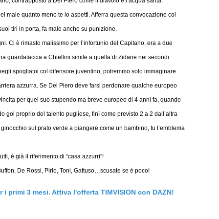
ano, contrapposto a Del Piero come il diavolo e l’acqua santa.
i del male quanto meno te lo aspetti. Afferra questa convocazione coi
suoi tiri in porta, fa male anche su punizione.
ni. Ci è rimasto malissimo per l’infortunio del Capitano, era a due
Una guardataccia a Chiellini simile a quella di Zidane nei secondi
 negli spogliatoi col difensore juventino, potremmo solo immaginare
carriera azzurra. Se Del Piero deve farsi perdonare qualche europeo
ivincita per quel suo stupendo ma breve europeo di 4 anni fa, quando
 gol proprio del talento pugliese, finì come previsto 2 a 2 dall’altra
in ginocchio sul prato verde a piangere come un bambino, fu l’emblema
i, è già il riferimento di “casa azzurri”!
 Buffon, De Rossi, Pirlo, Toni, Gattuso…scusate se è poco!
er i primi 3 mesi. Attiva l'offerta TIMVISION con DAZN!