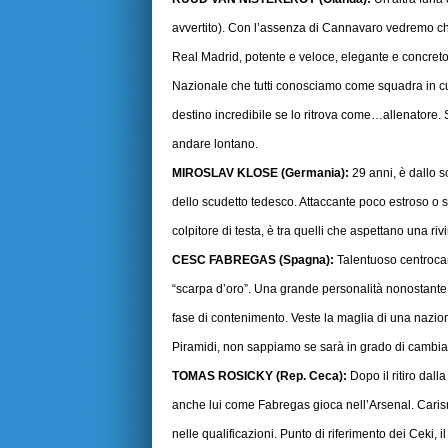
avvertito). Con l’assenza di Cannavaro vedremo ch
Real Madrid, potente e veloce, elegante e concreto 
Nazionale che tutti conosciamo come squadra in cu
destino incredibile se lo ritrova come…allenatore. 
andare lontano.
MIROSLAV KLOSE (Germania):
29 anni, è dallo s
dello scudetto tedesco. Attaccante poco estroso o s
colpitore di testa, è tra quelli che aspettano una ri
CESC FABREGAS (Spagna):
Talentuoso centrocamp
“scarpa d’oro”. Una grande personalità nonostante l
fase di contenimento. Veste la maglia di una nazio
Piramidi, non sappiamo se sarà in grado di cambiare
TOMAS ROSICKY (Rep. Ceca):
Dopo il ritiro dal
anche lui come Fabregas gioca nell’Arsenal. Carisma
nelle qualificazioni. Punto di riferimento dei Ceki,