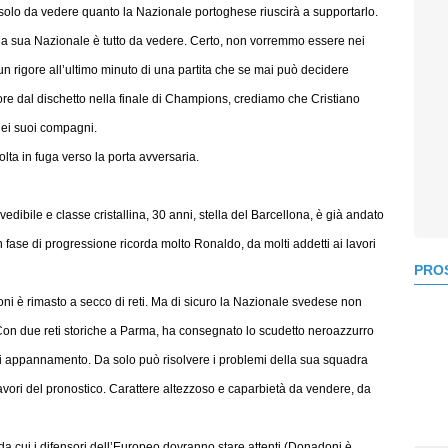
 solo da vedere quanto la Nazionale portoghese riuscirà a supportarlo.
e la sua Nazionale è tutto da vedere. Certo, non vorremmo essere nei
n rigore all’ultimo minuto di una partita che se mai può decidere
ore dal dischetto nella finale di Champions, crediamo che Cristiano
dei suoi compagni.
lta in fuga verso la porta avversaria.
edibile e classe cristallina, 30 anni, stella del Barcellona, è già andato
. In fase di progressione ricorda molto Ronaldo, da molti addetti ai lavori
PROS
oni è rimasto a secco di reti. Ma di sicuro la Nazionale svedese non
. Con due reti storiche a Parma, ha consegnato lo scudetto neroazzurro
di appannamento. Da solo può risolvere i problemi della sua squadra
vori del pronostico. Carattere altezzoso e caparbietà da vendere, da
 da cui i difensori dell’Europeo dovranno stare attenti (Donadoni è