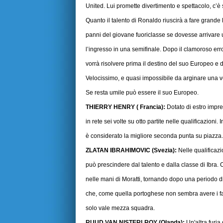
United. Lui promette divertimento e spettacolo, c’è
Quanto il talento di Ronaldo riuscirà a fare grand
panni del giovane fuoriclasse se dovesse arrivare u
l’ingresso in una semifinale. Dopo il clamoroso err
vorrà risolvere prima il destino del suo Europeo e 
Velocissimo, e quasi impossibile da arginare una vo
Se resta umile può essere il suo Europeo.
THIERRY HENRY ( Francia):
Dotato di estro imprev
in rete sei volte su otto partite nelle qualificazioni
è considerato la migliore seconda punta su piazza.
ZLATAN IBRAHIMOVIC (Svezia):
Nelle qualificazi
può prescindere dal talento e dalla classe di Ibra
nelle mani di Moratti, tornando dopo una periodo 
che, come quella portoghese non sembra avere i fa
solo vale mezza squadra.
RUUD VAN NISTERLROY (Olanda):
Un'altra furia