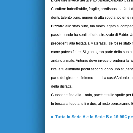
E che dire invece del talento barese, Antonio Cass
Carattere indecifrabile, fragile, predisposto a fars
denti, talento puro, numeri di alta scuola, potente i 
Bizzarro allo stato puro, ma molto legato ai compag
passi quando ha sentito l’urlo strozzato di Fabio. 
precedenti alla testata a Materazzi, se fosse stato
come poteva finire. Si gioca gran parte della sua 
andato a male, Antonio deve invece prendersi la r
l’Italia fu eliminata pochi secondi dopo uno stupendo
parte del girone e finimmo….tutti a casa! Antonio 
della disfatta.
Guascone fino alla…noia, pacche sulle spalle per tutt
In bocca al lupo a tutti e due, al resto penseranno
Tutta la Serie A e la Serie B a 19,99€ p