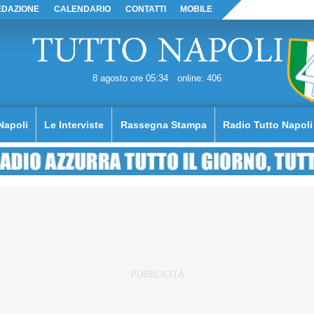
EDAZIONE
CALENDARIO
CONTATTI
MOBILE
8 agosto ore 05:34
online: 406
Napoli
Le Interviste
Rassegna Stampa
Radio Tutto Napoli