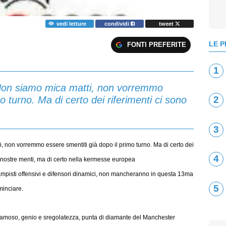
vedi letture
condividi
tweet
LE P
FONTI PREFERITE
1
 Non siamo mica matti, non vorremmo
o turno. Ma di certo dei riferimenti ci sono
2
3
, non vorremmo essere smentiti già dopo il primo turno. Ma di certo dei
4
le nostre menti, ma di certo nella kermesse europea
campisti offensivi e difensori dinamici, non mancheranno in questa 13ma
5
minciare.
 famoso, genio e sregolatezza, punta di diamante del Manchester