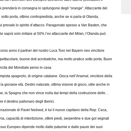
i prenderà in consegna lo spilungone degli “orange”. Attaccante del
sotto porta, ottimo contropiedista, anche se si parla di Olanda,
i prevale lo spirito d’attacco. Paragonato spesso a Van Basten, che
Se saprà solo imitare al 50% l’ex attaccante del Milan, l’Olanda può
corso anno il partner del nostro Luca Toni nel Bayern neo vincitore
pettacolare, buone doti acrobatiche, ma molto pratico sotto porta. Buon
vincita del Mondiale perso in casa.
ista spagnolo, di origine catalane. Gioca nell’Arsenal, vincitore della
a giovane età. Destro naturale, ottima visione di gioco, utile anche in
ne, la Spagna che non vince nulla dai tempi della costruzione delle…
 il destino pallonaro degli Iberici.
la nazionale di Pavel Nedved, è lui il nuovo capitano della Rep. Ceca,
, capacità di interdizione, ottimi piedi, serpentine e due gol segnati
 il suo Europeo dipende molto dalle paturnie e dalle paure dei suoi