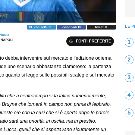
LE P
vedi letture
condividi
tweet
PIANO
NAPOLI
FONTI PREFERITE
1
io debba intervenire sul mercato e l'edizione odierna
2
ude uno scenario abbastanza clamoroso: la partenza
co quanto si legge sulle possibili strategie sul mercato
3
4
dito che a centrocampo si fa fatica numericamente,
De Bruyne che tornerà in campo non prima di febbraio.
5
ueste ore con la crisi che si è aperta dopo le parole
aio sarà una priorità. In uscita, ma in prestito,
e Lucca, quelli che si aspettavano sicuramente un