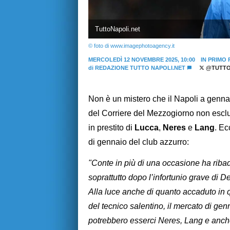
TuttoNapoli.net
© foto di www.imagephotoagency.it
MERCOLEDÌ 12 NOVEMBRE 2025, 10:00
IN PRIMO 
di
REDAZIONE TUTTO NAPOLI.NET
@TUTTO
Non è un mistero che il Napoli a genna
del Corriere del Mezzogiorno non escl
in prestito di
Lucca
,
Neres
e
Lang
. Ec
di gennaio del club azzurro:
"Conte in più di una occasione ha riba
soprattutto dopo l’infortunio grave di 
Alla luce anche di quanto accaduto in q
del tecnico salentino, il mercato di genn
potrebbero esserci Neres, Lang e anch