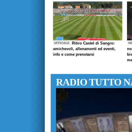
Ritiro Castel di Sangro:
UFFICIALE
VI
amichevoli, allenamenti ed eventi,
no
info e come prenotarsi
bi
me
RADIO TUTTO N