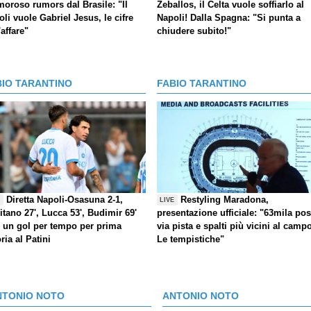
moroso rumors dal Brasile: "Il
Zeballos, il Celta vuole soffiarlo al
li vuole Gabriel Jesus, le cifre
Napoli! Dalla Spagna: "Si punta a
'affare"
chiudere subito!"
BIO TARANTINO
FABIO TARANTINO
Diretta Napoli-Osasuna 2-1,
Restyling Maradona,
E
LIVE
itano 27', Lucca 53', Budimir 69'
presentazione ufficiale: "63mila post
) un gol per tempo per prima
via pista e spalti più vicini al camp
oria al Patini
Le tempistiche"
NTONIO NOTO
ANTONIO NOTO