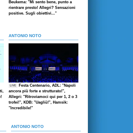
Beukema: "Mi sento bene, punto a
rientrare presto! Allegri? Sensazioni
positive. Sugli obiettivi..."
ANTONIO NOTO
Festa Centenario, ADL: "Napoli
LIVE
i,
ancora più forte e strutturato!",
o!
Allegri: "Ritroviamoci qui per 1, 2 o 3
trofei!", KDB: "Uagliù!", Hamsik:
"Incredibile!"
ANTONIO NOTO