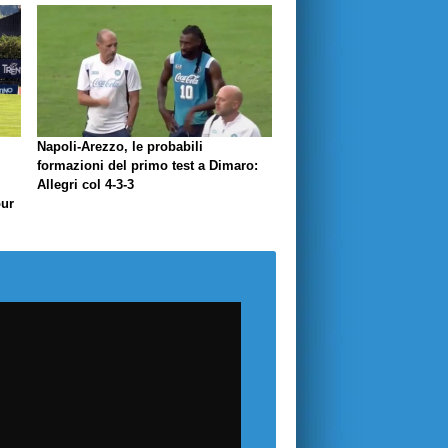
Napoli-Arezzo, le probabili
formazioni del primo test a Dimaro:
Allegri col 4-3-3
our