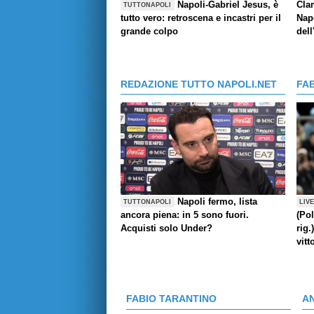
Napoli-Gabriel Jesus, è
Cla
TUTTONAPOLI
tutto vero: retroscena e incastri per il
Napo
grande colpo
dell
REDAZIONE TUTTO NAPOLI.NET
FA
Napoli fermo, lista
TUTTONAPOLI
LIV
ancora piena: in 5 sono fuori.
(Pol
Acquisti solo Under?
rig.
vitt
FABIO TARANTINO
A