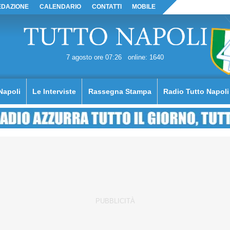
EDAZIONE
CALENDARIO
CONTATTI
MOBILE
7 agosto ore 07:26
online: 1640
Napoli
Le Interviste
Rassegna Stampa
Radio Tutto Napoli