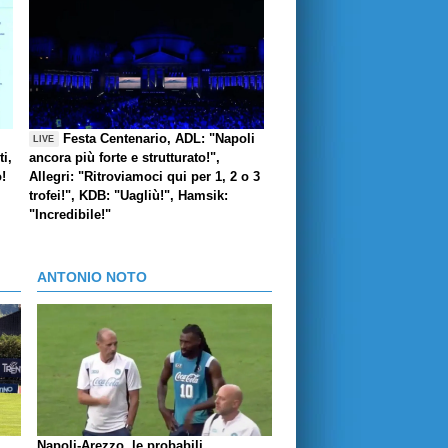
Festa Centenario, ADL: "Napoli
LIVE
i,
ancora più forte e strutturato!",
o!
Allegri: "Ritroviamoci qui per 1, 2 o 3
trofei!", KDB: "Uagliù!", Hamsik:
"Incredibile!"
ANTONIO NOTO
Napoli-Arezzo, le probabili