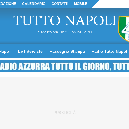
EDAZIONE
CALENDARIO
CONTATTI
MOBILE
7 agosto ore 10:35
online: 2140
Napoli
Le Interviste
Rassegna Stampa
Radio Tutto Napoli