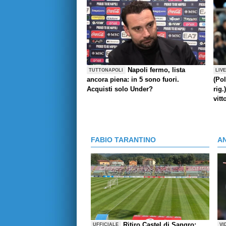
Napoli fermo, lista
TUTTONAPOLI
LIV
ancora piena: in 5 sono fuori.
(Pol
Acquisti solo Under?
rig.
vitt
FABIO TARANTINO
A
Ritiro Castel di Sangro:
UFFICIALE
VI