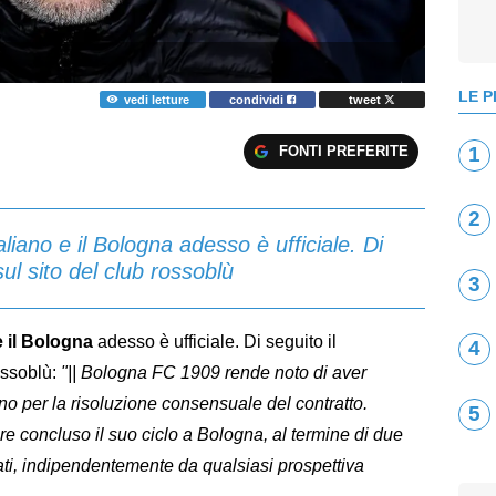
LE P
vedi letture
condividi
tweet
FONTI PREFERITE
1
2
liano e il Bologna adesso è ufficiale. Di
ul sito del club rossoblù
3
e il Bologna
adesso è ufficiale. Di seguito il
4
ossoblù:
"|| Bologna FC 1909 rende noto di aver
no per la risoluzione consensuale del contratto.
5
re concluso il suo ciclo a Bologna, al termine di due
tati, indipendentemente da qualsiasi prospettiva