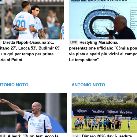
Diretta Napoli-Osasuna 2-1,
Restyling Maradona,
E
LIVE
itano 27', Lucca 53', Budimir 69'
presentazione ufficiale: "63mila post
) un gol per tempo per prima
via pista e spalti più vicini al camp
oria al Patini
Le tempistiche"
NTONIO NOTO
ANTONIO NOTO
Allegri: "Buon test, ecco la
Dimaro 2026 day 6, seduta
DEO
LIVE