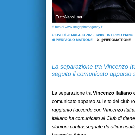
TuttoNapoli.net
© foto di www.imagephotoagency.it
GIOVEDÌ 28 MAGGIO 2026, 14:08
IN PRIMO PIANO
di
PIERPAOLO MATRONE
@PIEROMATRONE
La separazione tra Vincenzo Ita
seguito il comunicato apparso s
La separazione tra
Vincenzo Italiano 
comunicato apparso sul sito del club r
raggiunto l'accordo con Vincenzo Italia
Italiano ha comunicato al Club di ritene
stagioni contrassegnate da ottimi risul