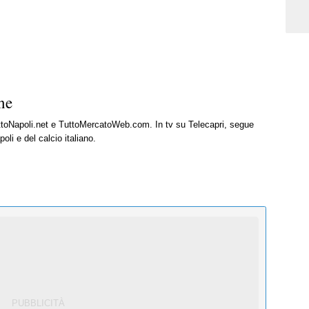
ne
uttoNapoli.net e TuttoMercatoWeb.com. In tv su Telecapri, segue
oli e del calcio italiano.