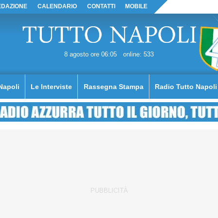
EDAZIONE
CALENDARIO
CONTATTI
MOBILE
8 agosto ore 06:05
online: 533
Napoli
Le Interviste
Rassegna Stampa
Radio Tutto Napoli