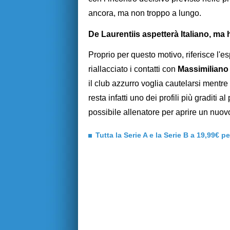
ancora, ma non troppo a lungo.
De Laurentiis aspetterà Italiano, ma h
Proprio per questo motivo, riferisce l'e
riallacciato i contatti con
Massimiliano 
il club azzurro voglia cautelarsi mentre
resta infatti uno dei profili più graditi 
possibile allenatore per aprire un nuovo
Tutta la Serie A e la Serie B a 19,99€ p