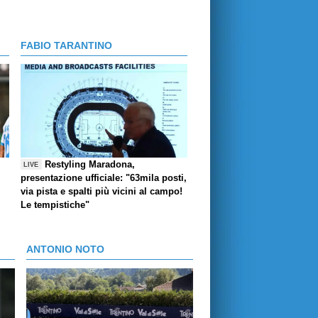
FABIO TARANTINO
Restyling Maradona,
LIVE
presentazione ufficiale: "63mila posti,
via pista e spalti più vicini al campo!
Le tempistiche"
ANTONIO NOTO