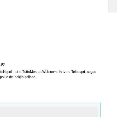
ne
uttoNapoli.net e TuttoMercatoWeb.com. In tv su Telecapri, segue
oli e del calcio italiano.