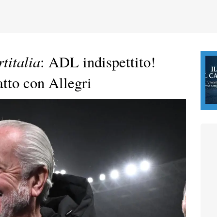
titalia
: ADL indispettito!
atto con Allegri