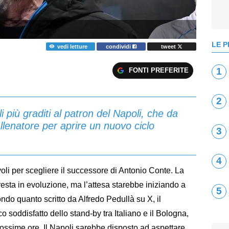
LE P
vedi letture
condividi
tweet
1
FONTI PREFERITE
2
ili più graditi al patron del Napoli, che da
allenatore per aprire un nuovo ciclo
3
4
voli per scegliere il successore di Antonio Conte. La
esta in evoluzione, ma l’attesa starebbe iniziando a
5
ndo quanto scritto da Alfredo Pedullà su X, il
 soddisfatto dello stand-by tra Italiano e il Bologna,
prossime ore. Il Napoli sarebbe disposto ad aspettare