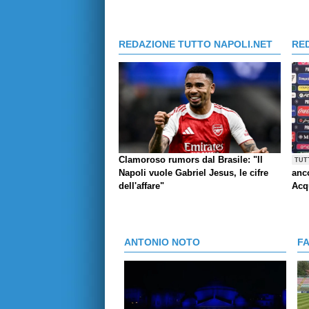
REDAZIONE TUTTO NAPOLI.NET
RE
Clamoroso rumors dal Brasile: "Il
TUT
Napoli vuole Gabriel Jesus, le cifre
anco
dell'affare"
Acq
ANTONIO NOTO
F