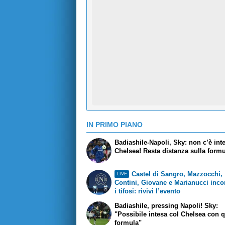
IN PRIMO PIANO
Badiashile-Napoli, Sky: non c’è int
Chelsea! Resta distanza sulla form
Castel di Sangro, Mazzocchi,
LIVE
Contini, Giovane e Marianucci inco
i tifosi: rivivi l’evento
Badiashile, pressing Napoli! Sky:
"Possibile intesa col Chelsea con 
formula"