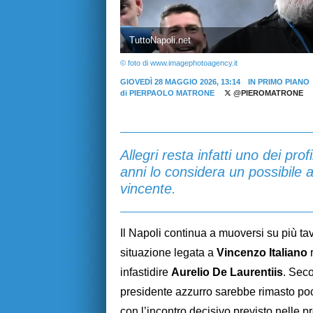
TuttoNapoli.net
© foto di www.imagephotoagency.it
GIOVEDÌ 28 MAGGIO 2026, 13:14
IN PRIMO PIANO
di
PIERPAOLO MATRONE
@PIEROMATRONE
Allegri resta infatti uno dei prof
anni lo considera un possibile 
vincente.
Il Napoli continua a muoversi su più ta
situazione legata a
Vincenzo Italiano
r
infastidire
Aurelio De Laurentiis
. Seco
presidente azzurro sarebbe rimasto poco
con l’incontro decisivo previsto nelle 