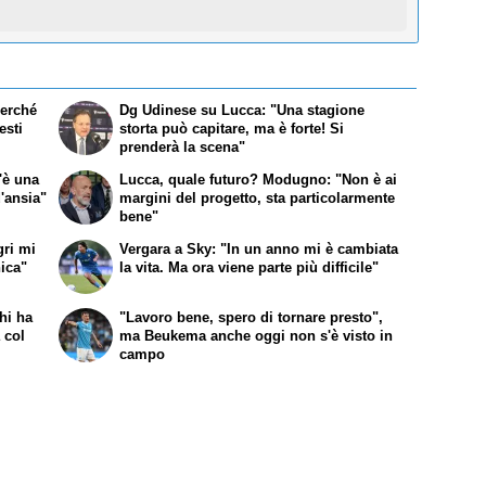
Perché
Dg Udinese su Lucca: "Una stagione
esti
storta può capitare, ma è forte! Si
prenderà la scena"
'è una
Lucca, quale futuro? Modugno: "Non è ai
'ansia"
margini del progetto, sta particolarmente
bene"
gri mi
Vergara a Sky: "In un anno mi è cambiata
nica"
la vita. Ma ora viene parte più difficile"
hi ha
"Lavoro bene, spero di tornare presto",
 col
ma Beukema anche oggi non s'è visto in
campo