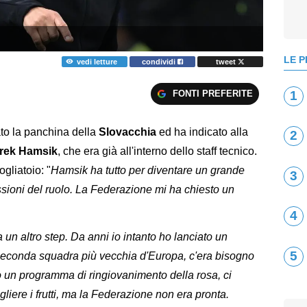
LE P
vedi letture
condividi
tweet
FONTI PREFERITE
1
to la panchina della
Slovacchia
ed ha indicato alla
2
rek Hamsik
, che era già all'interno dello staff tecnico.
gliatoio: "
Hamsik ha tutto per diventare un grande
3
essioni del ruolo. La Federazione mi ha chiesto un
4
a un altro step. Da anni io intanto ho lanciato un
5
seconda squadra più vecchia d'Europa, c'era bisogno
 un programma di ringiovanimento della rosa, ci
iere i frutti, ma la Federazione non era pronta.