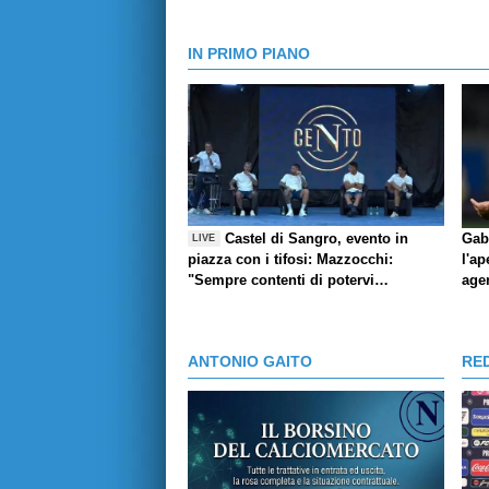
IN PRIMO PIANO
Castel di Sangro, evento in
Gab
LIVE
piazza con i tifosi: Mazzocchi:
l'ap
"Sempre contenti di potervi
age
abbracciare", l'aneddoto di Contini,
Giovane e la pronuncia del suo
nome, Marianucci: Qui per dare mio
ANTONIO GAITO
RE
contributo"