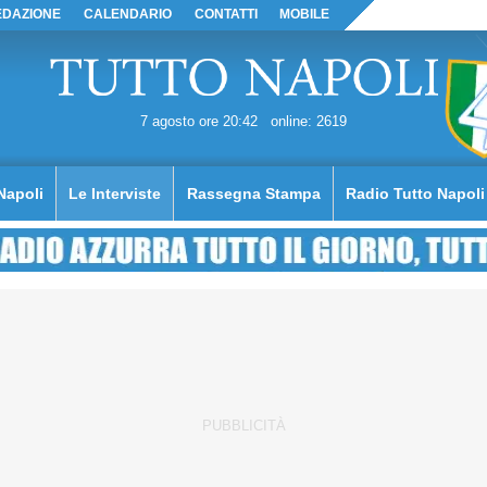
EDAZIONE
CALENDARIO
CONTATTI
MOBILE
7 agosto ore 20:42
online: 2619
Napoli
Le Interviste
Rassegna Stampa
Radio Tutto Napoli