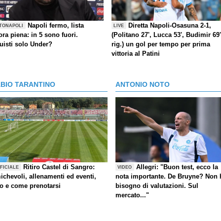
Napoli fermo, lista
Diretta Napoli-Osasuna 2-1,
TONAPOLI
LIVE
ra piena: in 5 sono fuori.
(Politano 27', Lucca 53', Budimir 69'
uisti solo Under?
rig.) un gol per tempo per prima
vittoria al Patini
ABIO TARANTINO
ANTONIO NOTO
Ritiro Castel di Sangro:
Allegri: "Buon test, ecco la
FICIALE
VIDEO
ichevoli, allenamenti ed eventi,
nota importante. De Bruyne? Non 
fo e come prenotarsi
bisogno di valutazioni. Sul
mercato..."