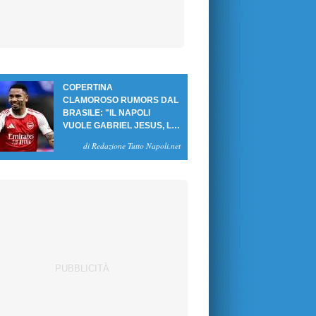
COPERTINA
CLAMOROSO RUMORS DAL
BRASILE: "IL NAPOLI
VUOLE GABRIEL JESUS, LE
CIFRE DELL'AFFARE"
di Redazione Tutto Napoli.net