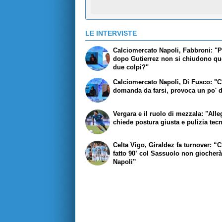
LE INTERVISTE
Calciomercato Napoli, Fabbroni: "
dopo Gutierrez non si chiudono qu
due colpi?"
Calciomercato Napoli, Di Fusco: "C
domanda da farsi, provoca un po' d
Vergara e il ruolo di mezzala: "Alle
chiede postura giusta e pulizia tec
Celta Vigo, Giraldez fa turnover: “C
fatto 90’ col Sassuolo non giocherà
Napoli”