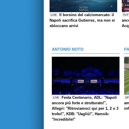
Il borsino del calciomercato: il
LIVE
TUT
Napoli sacrifica Gutierrez, ma non si
anco
sbloccano arrivi
Acq
ANTONIO NOTO
F
Festa Centenario, ADL: "Napoli
LIVE
UF
ancora più forte e strutturato!",
am
Allegri: "Ritroviamoci qui per 1, 2 o 3
in
trofei!", KDB: "Uagliù!", Hamsik:
"Incredibile!"