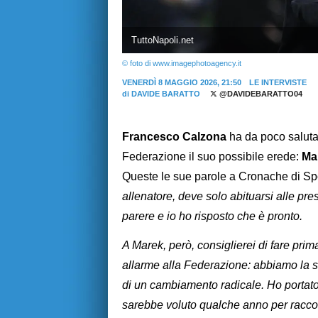
TuttoNapoli.net
© foto di www.imagephotoagency.it
VENERDÌ 8 MAGGIO 2026, 21:50
LE INTERVISTE
di
DAVIDE BARATTO
@DAVIDEBARATTO04
Francesco Calzona
ha da poco saluta
Federazione il suo possibile erede:
Ma
Queste le sue parole a Cronache di Spo
allenatore, deve solo abituarsi alle pr
parere e io ho risposto che è pronto.
A Marek, però, consiglierei di fare prim
allarme alla Federazione: abbiamo la 
di un cambiamento radicale. Ho portato
sarebbe voluto qualche anno per raccogl