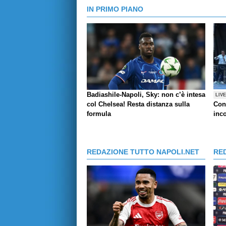
IN PRIMO PIANO
Badiashile-Napoli, Sky: non c’è intesa
LIV
col Chelsea! Resta distanza sulla
Con
formula
inco
REDAZIONE TUTTO NAPOLI.NET
RE