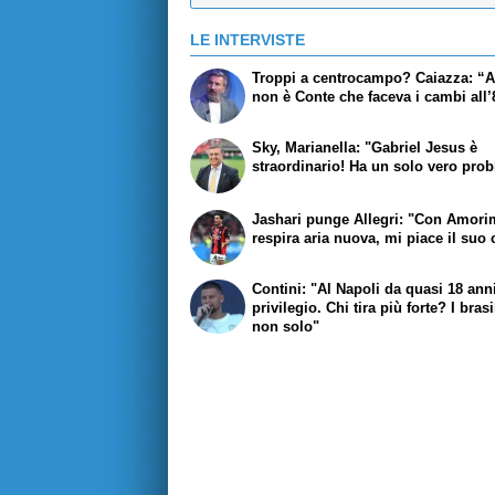
LE INTERVISTE
Troppi a centrocampo? Caiazza: “A
non è Conte che faceva i cambi all
Sky, Marianella: "Gabriel Jesus è
straordinario! Ha un solo vero pro
Jashari punge Allegri: "Con Amori
respira aria nuova, mi piace il suo 
Contini: "Al Napoli da quasi 18 ann
privilegio. Chi tira più forte? I brasi
non solo"