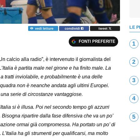
LE P
vedi letture
condividi
tweet
FONTI PREFERITE
1
Un calcio alla radio”, è intervenuto il giornalista del
2
L’Italia è partita male nel girone e ha finito male. La
 tratti inviolabile, e probabilmente è una delle
3
squadra non è neanche andata agli ultimi Europei.
 una serie di circostanze vantaggiose.
4
alia si è illusa. Poi nel secondo tempo gli azzurri
e. Bisogna ripartire dalla fase difensiva che va un po’
5
ificazione ormai già compromessa. Ha portato un po’ di
 L’Italia ha gli strumenti per qualificarsi, ma molto