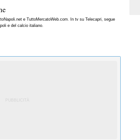
ne
uttoNapoli.net e TuttoMercatoWeb.com. In tv su Telecapri, segue
oli e del calcio italiano.