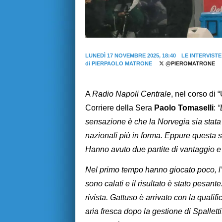
LUNEDÌ 17 NOVEMBRE 2025, 18:40
LE INTERVISTE
di
PIERPAOLO MATRONE
@PIEROMATRONE
A
Radio Napoli Centrale
, nel corso di “
Corriere della Sera
Paolo Tomaselli
:
“
sensazione è che la Norvegia sia stata a
nazionali più in forma. Eppure questa 
Hanno avuto due partite di vantaggio e
Nel primo tempo hanno giocato poco, l’It
sono calati e il risultato è stato pesant
rivista. Gattuso è arrivato con la qual
aria fresca dopo la gestione di Spalletti.