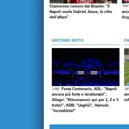
Clamoroso rumors dal Brasile: "Il
TUT
Napoli vuole Gabriel Jesus, le cifre
anco
dell'affare"
Acq
ANTONIO NOTO
F
Festa Centenario, ADL: "Napoli
LIVE
UF
ancora più forte e strutturato!",
am
Allegri: "Ritroviamoci qui per 1, 2 o 3
in
trofei!", KDB: "Uagliù!", Hamsik:
"Incredibile!"