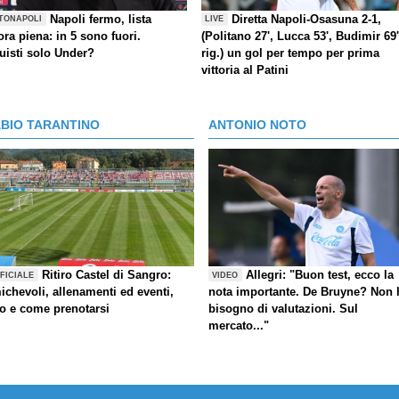
Napoli fermo, lista
Diretta Napoli-Osasuna 2-1,
TONAPOLI
LIVE
ra piena: in 5 sono fuori.
(Politano 27', Lucca 53', Budimir 69'
uisti solo Under?
rig.) un gol per tempo per prima
vittoria al Patini
ABIO TARANTINO
ANTONIO NOTO
Ritiro Castel di Sangro:
Allegri: "Buon test, ecco la
FICIALE
VIDEO
ichevoli, allenamenti ed eventi,
nota importante. De Bruyne? Non 
fo e come prenotarsi
bisogno di valutazioni. Sul
mercato..."