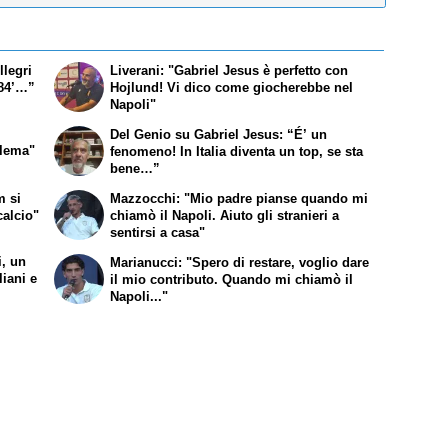
llegri
Liverani: "Gabriel Jesus è perfetto con
’84’…”
Hojlund! Vi dico come giocherebbe nel
Napoli"
Del Genio su Gabriel Jesus: “É’ un
blema"
fenomeno! In Italia diventa un top, se sta
bene…”
m si
Mazzocchi: "Mio padre pianse quando mi
calcio"
chiamò il Napoli. Aiuto gli stranieri a
sentirsi a casa"
i, un
Marianucci: "Spero di restare, voglio dare
liani e
il mio contributo. Quando mi chiamò il
Napoli..."