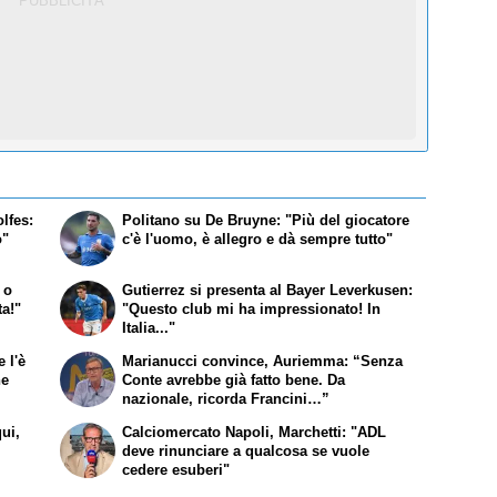
lfes:
Politano su De Bruyne: "Più del giocatore
o"
c'è l'uomo, è allegro e dà sempre tutto"
 o
Gutierrez si presenta al Bayer Leverkusen:
ta!"
"Questo club mi ha impressionato! In
Italia..."
 l'è
Marianucci convince, Auriemma: “Senza
he
Conte avrebbe già fatto bene. Da
nazionale, ricorda Francini…”
qui,
Calciomercato Napoli, Marchetti: "ADL
deve rinunciare a qualcosa se vuole
cedere esuberi"