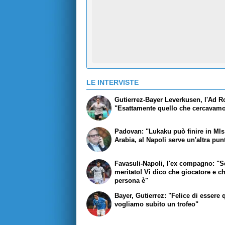
LE INTERVISTE
Gutierrez-Bayer Leverkusen, l'Ad Ro
"Esattamente quello che cercavam
Padovan: "Lukaku può finire in Mls
Arabia, al Napoli serve un'altra pun
Favasuli-Napoli, l'ex compagno: "Se
meritato! Vi dico che giocatore e c
persona è"
Bayer, Gutierrez: "Felice di essere 
vogliamo subito un trofeo"