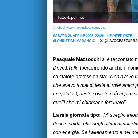
TuttoNapoli.net
© foto di www.imagephotoagency.it
SABATO 26 APRILE 2025, 22:20
LE INTERVISTE
di
CHRISTIAN MARANGIO
@LAVOCEAZZURRA
Pasquale Mazzocchi
si è raccontato 
Drive&Talk
ripercorrendo anche i moment
calciatore professionista:
“Non avevo un
che avevo il mal di testa ai miei amici
un gelato. Queste cose le può capire sol
quelli che mi chiamano fortunato”.
La mia giornata tipo
: "
Mi sveglio into
doccia calda, che negli ultimi minuti di
con energia. Se l’allenamento è nel pom