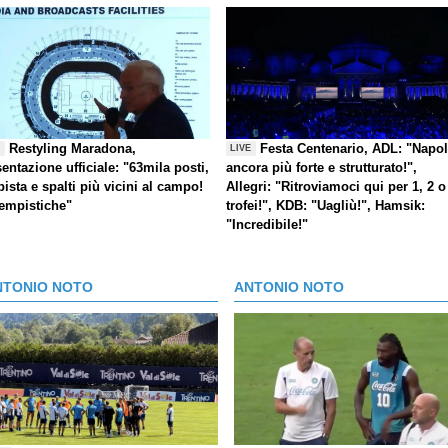
Restyling Maradona,
Festa Centenario, ADL: "Napol
E
LIVE
entazione ufficiale: "63mila posti,
ancora più forte e strutturato!",
pista e spalti più vicini al campo!
Allegri: "Ritroviamoci qui per 1, 2 o
tempistiche"
trofei!", KDB: "Uagliù!", Hamsik:
"Incredibile!"
NTONIO NOTO
ANTONIO NOTO