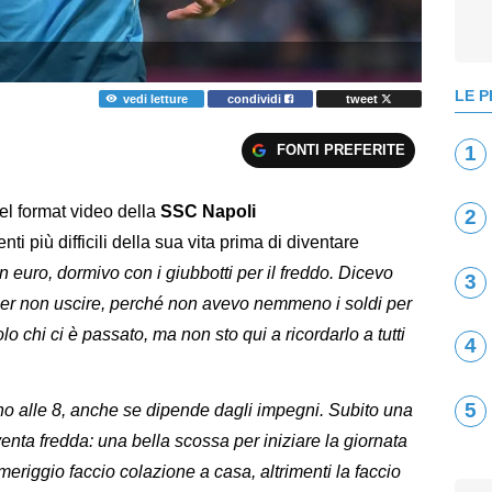
LE P
vedi letture
condividi
tweet
FONTI PREFERITE
1
nel format video della
SSC Napoli
2
i più difficili della sua vita prima di diventare
 euro, dormivo con i giubbotti per il freddo. Dicevo
3
 per non uscire, perché non avevo nemmeno i soldi per
o chi ci è passato, ma non sto qui a ricordarlo a tutti
4
5
rno alle 8, anche se dipende dagli impegni. Subito una
venta fredda: una bella scossa per iniziare la giornata
eriggio faccio colazione a casa, altrimenti la faccio