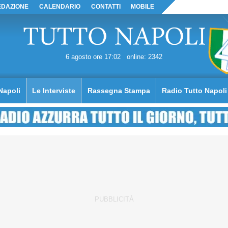
EDAZIONE
CALENDARIO
CONTATTI
MOBILE
6 agosto ore 17:02
online: 2342
Napoli
Le Interviste
Rassegna Stampa
Radio Tutto Napoli