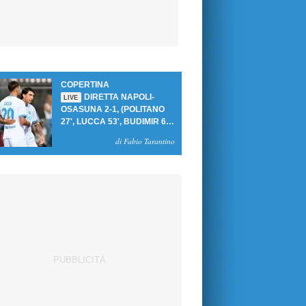
COPERTINA
DIRETTA NAPOLI-
LIVE
OSASUNA 2-1, (POLITANO
27', LUCCA 53', BUDIMIR 69'
RIG.) UN GOL PER TEMPO
di Fabio Tarantino
PER PRIMA VITTORIA AL
PATINI