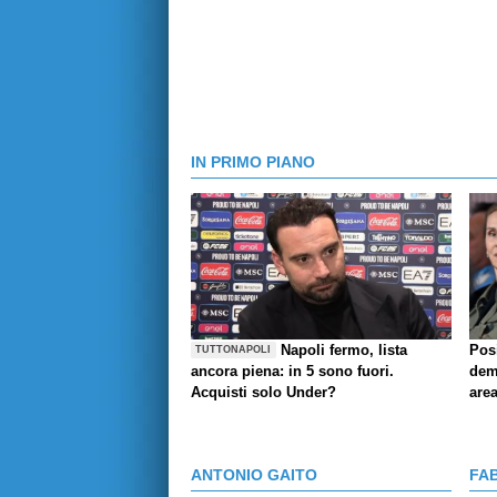
IN PRIMO PIANO
Napoli fermo, lista
Pos
TUTTONAPOLI
ancora piena: in 5 sono fuori.
demo
Acquisti solo Under?
are
ANTONIO GAITO
FA