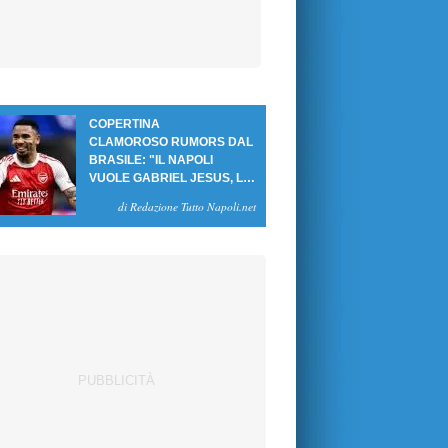
COPERTINA
CLAMOROSO RUMORS DAL
BRASILE: "IL NAPOLI
VUOLE GABRIEL JESUS, LE
CIFRE DELL'AFFARE"
di Redazione Tutto Napoli.net