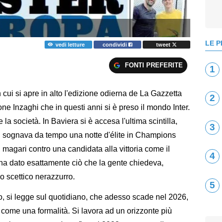
LE P
vedi letture
condividi
tweet
FONTI PREFERITE
1
on cui si apre in alto l'edizione odierna de La Gazzetta
2
one Inzaghi che in questi anni si è preso il mondo Inter.
che la società. In Baviera si è accesa l'ultima scintilla,
3
ti sognava da tempo una notte d'élite in Champions
 magari contro una candidata alla vittoria come il
4
ha dato esattamente ciò che la gente chiedeva,
mo scettico nerazzurro.
5
o, si legge sul quotidiano, che adesso scade nel 2026,
come una formalità. Si lavora ad un orizzonte più