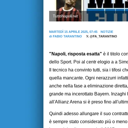
TuttoNapoli.net
MARTEDÌ 15 APRILE 2025, 07:45
NOTIZIE
di
FABIO TARANTINO
@FA_TARANTINO
"Napoli, risposta esatta"
è il titolo c
dello Sport. Poi al centr elogio a a Sim
Il tecnico ha convinto tutti, sia i tifosi 
quella mancante. Ogni nerazzurri infat
anche nella fase a eliminazione diretta,
grande ma incerottato Bayern. Inzaghi 
all'Allianz Arena si è preso fino all'ulti
Quindi adesso allungare il suo contratt
è sempre stato considerato più o meno 