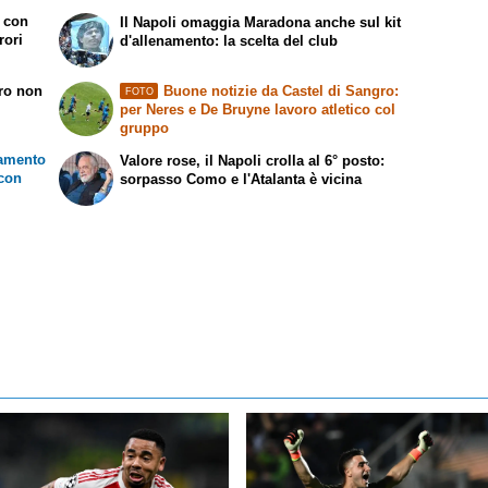
a con
Il Napoli omaggia Maradona anche sul kit
rori
d'allenamento: la scelta del club
rro non
Buone notizie da Castel di Sangro:
FOTO
per Neres e De Bruyne lavoro atletico col
gruppo
namento
Valore rose, il Napoli crolla al 6° posto:
 con
sorpasso Como e l'Atalanta è vicina