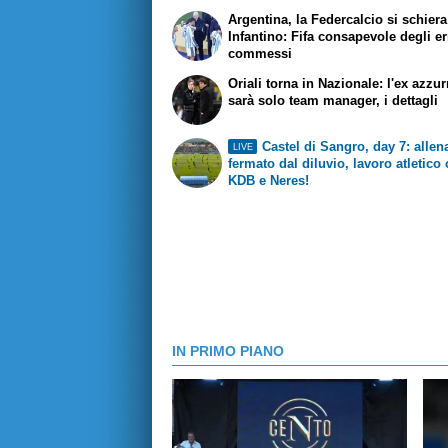
Argentina, la Federcalcio si schier
Infantino: Fifa consapevole degli er
commessi
Oriali torna in Nazionale: l'ex azzu
sarà solo team manager, i dettagli
Castel di Sangro, day 7: alle
LIVE
fermato dal diluvio, lavoro atletico
KDB e Neres!
IN PRIMO PIANO