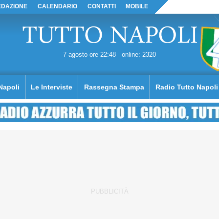
EDAZIONE
CALENDARIO
CONTATTI
MOBILE
7 agosto ore 22:48
online: 2320
Napoli
Le Interviste
Rassegna Stampa
Radio Tutto Napoli