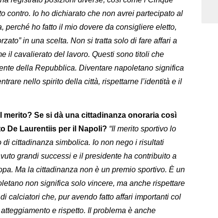
to contro. Io ho dichiarato che non avrei partecipato al
, perché ho fatto il mio dovere da consigliere eletto,
o” in una scelta. Non si tratta solo di fare affari a
 il cavalierato del lavoro. Questi sono titoli che
idente della Repubblica. Diventare napoletano significa
trare nello spirito della città, rispettarne l’identità e il
il merito? Se si dà una cittadinanza onoraria così
to De Laurentiis per il Napoli?
“Il merito sportivo lo
 di cittadinanza simbolica. Io non nego i risultati
a avuto grandi successi e il presidente ha contribuito a
Europa. Ma la cittadinanza non è un premio sportivo. È un
letano non significa solo vincere, ma anche rispettare
di calciatori che, pur avendo fatto affari importanti col
er atteggiamento e rispetto. Il problema è anche