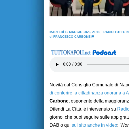
MARTEDÌ 12 MAGGIO 2026, 21:10
RADIO TUTTO N
di
FRANCESCO CARBONE
Novità dal Consiglio Comunale di Nap
di conferire la cittadinanza onoraria a 
Carbone,
esponente della maggioranz
Difendi La Città, è intervenuto su
Radio
giorno, che puoi seguire sulle app gratu
DAB o qui
sul sito anche in video
:
"Non