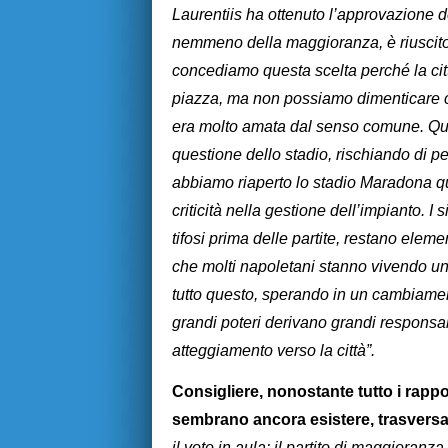
Laurentiis ha ottenuto l’approvazione d
nemmeno della maggioranza, è riuscito a
concediamo questa scelta perché la cit
piazza, ma non possiamo dimenticare ch
era molto amata dal senso comune. Que
questione dello stadio, rischiando di 
abbiamo riaperto lo stadio Maradona qu
criticità nella gestione dell’impianto. I 
tifosi prima delle partite, restano eleme
che molti napoletani stanno vivendo una
tutto questo, sperando in un cambiamen
grandi poteri derivano grandi responsa
atteggiamento verso la città”.
Consigliere, nonostante tutto i rapport
sembrano ancora esistere, trasversal
il voto in aula: il partito di maggioranz