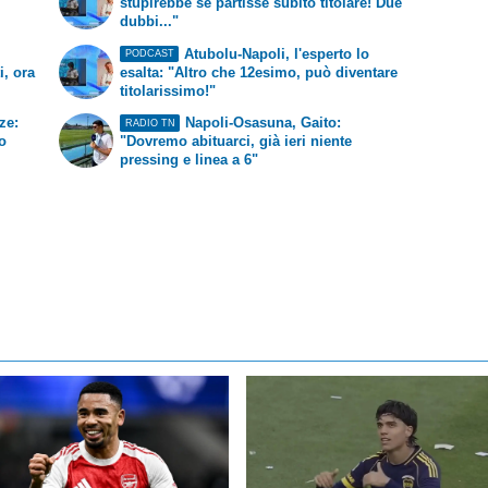
stupirebbe se partisse subito titolare! Due
dubbi..."
Atubolu-Napoli, l'esperto lo
PODCAST
i, ora
esalta: "Altro che 12esimo, può diventare
titolarissimo!"
ze:
Napoli-Osasuna, Gaito:
RADIO TN
to
"Dovremo abituarci, già ieri niente
pressing e linea a 6"