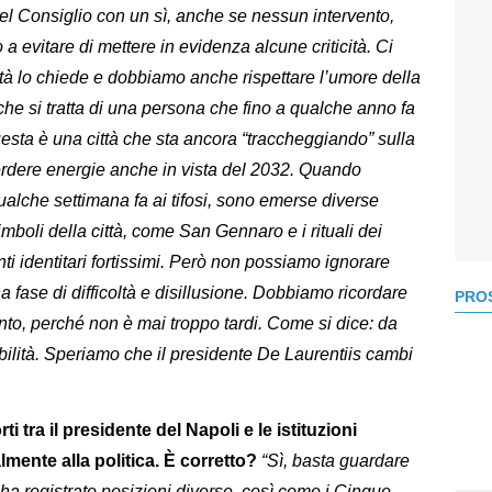
el Consiglio con un sì, anche se nessun intervento,
 evitare di mettere in evidenza alcune criticità. Ci
tà lo chiede e dobbiamo anche rispettare l’umore della
e si tratta di una persona che fino a qualche anno fa
sta è una città che sta ancora “traccheggiando” sulla
perdere energie anche in vista del 2032. Quando
alche settimana fa ai tifosi, sono emerse diverse
simboli della città, come San Gennaro e i rituali dei
nti identitari fortissimi. Però non possiamo ignorare
 fase di difficoltà e disillusione. Dobbiamo ricordare
PROS
to, perché non è mai troppo tardi. Come si dice: da
bilità. Speriamo che il presidente De Laurentiis cambi
i tra il presidente del Napoli e le istituzioni
mente alla politica. È corretto?
“Sì, basta guardare
a ha registrato posizioni diverse, così come i Cinque