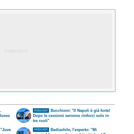
.
Bucchioni: "Il Napoli è già forte!
PODCAST
 Museo
Dopo le cessioni servono rinforzi solo in
tre ruoli"
 "Juve
Badiashile, l'esperto: "Mi
PODCAST