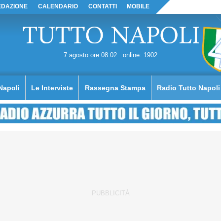
EDAZIONE
CALENDARIO
CONTATTI
MOBILE
7 agosto ore 08:02
online: 1902
Napoli
Le Interviste
Rassegna Stampa
Radio Tutto Napoli