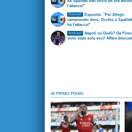
ha Spalletti dall'inizio ed ora anche
l'attacco!"
Esposito: "Per Allegri
PODCAST
campionato duro. Occhio a Spallett
ha l'attacco!"
Napoli su Dodò? Da Firen
PODCAST
sono state solo voci! Affare blocca
IN PRIMO PIANO