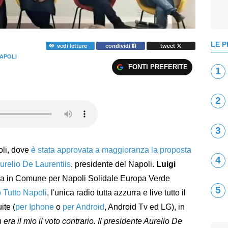
LE P
vedi letture
condividi
tweet
APOLI
FONTI PREFERITE
1
2
3
oli, dove
è stata approvata a maggioranza la proposta
4
Aurelio De Laurentiis
, presidente del Napoli.
Luigi
a in Comune per Napoli Solidale Europa Verde
5
 Tutto Napoli
, l'unica radio tutta azzurra e live tutto il
ite (
per Iphone
o
per Android
, Android Tv ed LG), in
 era il mio il voto contrario. Il presidente Aurelio De