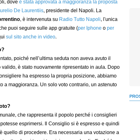
oli, dove
è stata approvata a maggioranza la proposta
Aurelio De Laurentiis
, presidente del Napoli. La
orrentino
, è intervenuta su
Radio Tutto Napoli
, l'unica
, che puoi seguire sulle app gratuite (
per Iphone
o
per
qui
sul sito anche in video
.
o?
entato, poiché nell’ultima seduta non aveva avuto il
 valido, è stato nuovamente ripresentato in aula. Dopo
onsigliere ha espresso la propria posizione, abbiamo
o a maggioranza. Un solo voto contrario, un astenuto
PROS
voto?
unale, che rappresenta il popolo perché i consiglieri
tesse esprimersi. Il Consiglio si è espresso e quindi
co è quello di procedere. Era necessaria una votazione a