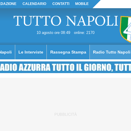
EDAZIONE
CALENDARIO
CONTATTI
MOBILE
10 agosto ore 08:49
online: 2170
Napoli
Le Interviste
Rassegna Stampa
Radio Tutto Napoli