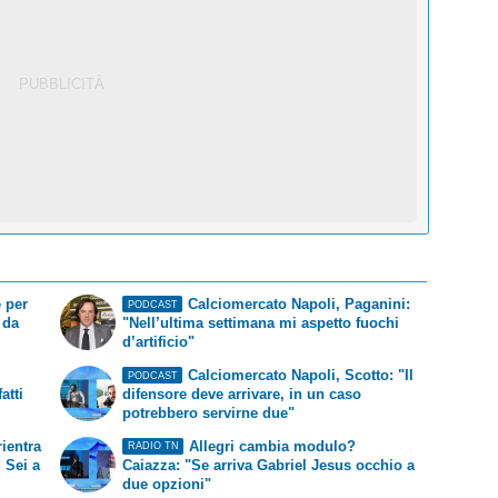
 per
Calciomercato Napoli, Paganini:
PODCAST
 da
"Nell’ultima settimana mi aspetto fuochi
d’artificio"
Calciomercato Napoli, Scotto: "Il
PODCAST
atti
difensore deve arrivare, in un caso
potrebbero servirne due"
ientra
Allegri cambia modulo?
RADIO TN
 Sei a
Caiazza: "Se arriva Gabriel Jesus occhio a
due opzioni"