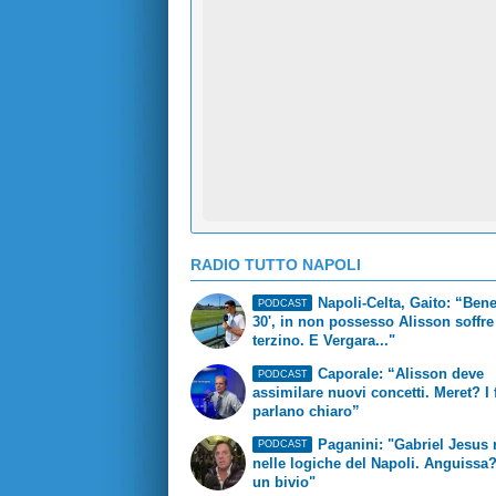
RADIO TUTTO NAPOLI
Napoli-Celta, Gaito: “Bene
PODCAST
30', in non possesso Alisson soffre
terzino. E Vergara..."
Caporale: “Alisson deve
PODCAST
assimilare nuovi concetti. Meret? I f
parlano chiaro”
Paganini: "Gabriel Jesus r
PODCAST
nelle logiche del Napoli. Anguissa?
un bivio"