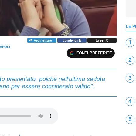
LE P
vedi letture
condividi
tweet
1
APOLI
FONTI PREFERITE
2
3
ato presentato, poiché nell’ultima seduta
rio per essere considerato valido".
4
5