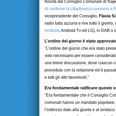
Novità dal Consiglio Comunale di Nap
di conferire la cittadinanza onoraria a 
vicepresidente del Consiglio,
Flavia S
radio tutta azzurra e live tutto il giorno
Android
, Android Tv ed LG), in DAB o 
L’ordine del giorno è stato approvat
"L’ordine del giorno che era stato pres
voto necessario per essere considerato
una breve discussione, dove ciascun c
proceduto con la votazione ed è passat
e tutti gli altri favorevoli."
Era fondamentale ratificare questo 
"Era fondamentale che il Consiglio Com
comunali hanno un mandato popolare, po
l’indirizzo dato alla giunta e al sinda