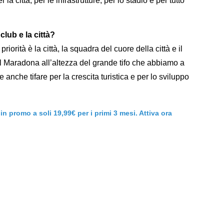
la città, per le infrastrutture, per lo stadio e per tutto
club e la città?
orità è la città, la squadra del cuore della città e il
il Maradona all’altezza del grande tifo che abbiamo a
e anche tifare per la crescita turistica e per lo sviluppo
 promo a soli 19,99€ per i primi 3 mesi. Attiva ora