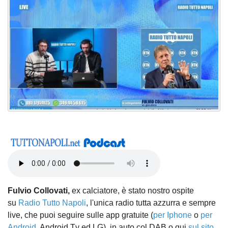
Fulvio Collovati,
ex calciatore, è stato nostro ospite
su
Radio Tutto Napoli
, l'unica radio tutta azzurra e sempre
live, che puoi seguire sulle app gratuite (
per Iphone
o
per
Android
, Android Tv ed LG), in auto col DAB o qui
sul sito