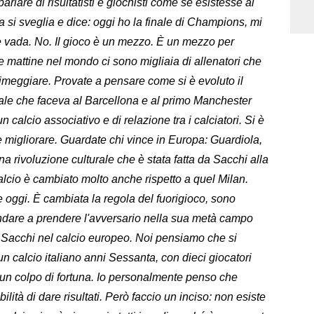
arlare di risultatisti e giochisti come se esistesse al
 si sveglia e dice: oggi ho la finale di Champions, mi
 vada. No. Il gioco è un mezzo. È un mezzo per
le mattine nel mondo ci sono migliaia di allenatori che
rimeggiare. Provate a pensare come si è evoluto il
nale che faceva al Barcellona e al primo Manchester
n calcio associativo e di relazione tra i calciatori. Si è
 migliorare. Guardate chi vince in Europa: Guardiola,
una rivoluzione culturale che è stata fatta da Sacchi alla
calcio è cambiato molto anche rispetto a quel Milan.
 oggi. È cambiata la regola del fuorigioco, sono
ndare a prendere l'avversario nella sua metà campo
o Sacchi nel calcio europeo. Noi pensiamo che si
n calcio italiano anni Sessanta, con dieci giocatori
n un colpo di fortuna. Io personalmente penso che
ità di dare risultati. Però faccio un inciso: non esiste