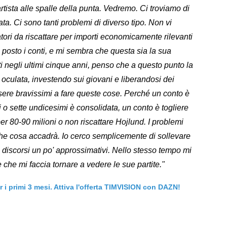
artista alle spalle della punta. Vedremo. Ci troviamo di
ta. Ci sono tanti problemi di diverso tipo. Non vi
atori da riscattare per importi economicamente rilevanti
 posto i conti, e mi sembra che questa sia la sua
i negli ultimi cinque anni, penso che a questo punto la
 oculata, investendo sui giovani e liberandosi dei
sere bravissimi a fare queste cose. Perché un conto è
 o sette undicesimi è consolidata, un conto è togliere
r 80-90 milioni o non riscattare Hojlund. I problemi
he cosa accadrà. Io cerco semplicemente di sollevare
 discorsi un po' approssimativi. Nello stesso tempo mi
 che mi faccia tornare a vedere le sue partite."
er i primi 3 mesi. Attiva l'offerta TIMVISION con DAZN!