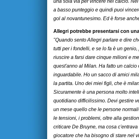
una sola via per vincere nel calcio. Nel 
a basso punteggio e quindi puoi vince
gol al novantunesimo. Ed è forse anche i
Allegri potrebbe presentarsi con un
"Quando sento Allegri parlare e dire che
tutti per i fondelli, e se lo fa è un ge
riuscire a farsi dare cinque milioni e me
quest'anno al Milan. Ha fatto un calcio
inguardabile. Ho un sacco di amici mil
la partita. Uno dei miei figli, che è mil
Sicuramente è una persona molto intelli
quotidiano difficilissimo. Devi gestire
un mese quello che le persone normali 
le tensioni, i problemi, oltre alla gesti
criticare De Bruyne, ma cosa c'entrav
giocatore che ha bisogno di stare nel vi