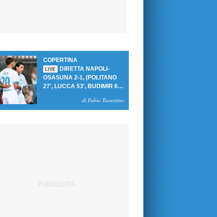
COPERTINA
DIRETTA NAPOLI-
LIVE
OSASUNA 2-1, (POLITANO
27', LUCCA 53', BUDIMIR 69'
RIG.) UN GOL PER TEMPO
di Fabio Tarantino
PER PRIMA VITTORIA AL
PATINI