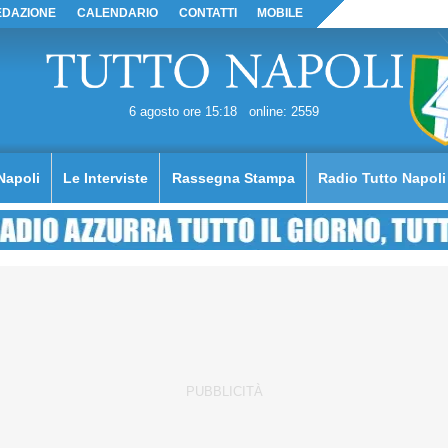
EDAZIONE
CALENDARIO
CONTATTI
MOBILE
6 agosto ore 15:18
online: 2559
Napoli
Le Interviste
Rassegna Stampa
Radio Tutto Napoli