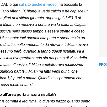
ol DAB o qui
sul sito anche in video
, ha bocciato la
iano Allegri: "
Chiunque vede calcio e ne capisce un
gliari dell'ultima giornata, dopo il gol dell'1-0 di
l Milan non riusciva a portare via la palla al Cagliari
usciva nello stesso tempo a essere stretto e coeso.
Sessanta: tutti davanti alla porta e speriamo in un
o di fatto molto importante da rilevare. Il Milan aveva
Nessuno però, quando si fanno questi risultati, va a
si tutti overperformando sia dal punto di vista della
la fase offensiva. Il Milan capitalizzava moltissimo
PROS
ndici partite il Milan ha fatto venti punti, che
ca 1,3 punti a partita. Quindi tutti i parametri che
 cosa molto chiara."
 all'area porta ancora risultati?
e corretta e legittima. Io divento pazzo quando sento