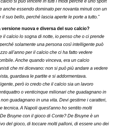
calcio si può vincere in tutti i modi perché è uno sport
re anche essendo dominato per novanta minuti con un
l suo bello, perché lascia aperte le porte a tutto."
a versione nuova e diversa del suo calcio?
 il calcio lo sogna di notte, io penso che o ci prende
nio, perché solamente una persona così intelligente può
zzo all'anno per il calcio che ci ha fatto vedere
 orribile. Anche quando vinceva, era un calcio
anisti che mi dicevano: non si può più andare a vedere
anista, guardava le partite e si addormentava.
gente, però io credo che il calcio sia un lavoro
 ventiquattro o venticinque milionari che guadagnano in
non guadagnano in una vita. Devi gestirne i caratteri,
one tecnica. A Napoli quest'anno ho sentito molti
a De Bruyne con il gioco di Conte? De Bruyne è un
vo del gioco, di toccare molti palloni, di essere uno dei