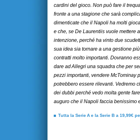
cardini del gioco. Non può fare il trequ
fronte a una stagione che sarà complica
dimenticate che il Napoli ha molti gioc
e che, se De Laurentiis vuole mettere a
intenzione, perché ha vinto due scudett
sua idea sia tornare a una gestione più
contratti molto importanti. Dovranno es
dare ad Allegri una squadra che per sei
pezzi importanti, vendere McTominay pe
potrebbero essere rilevanti. Vedremo c
dei dubbi perché vedo molta gente fare
auguro che il Napoli faccia benissimo e
Tutta la Serie A e la Serie B a 19,99€ p