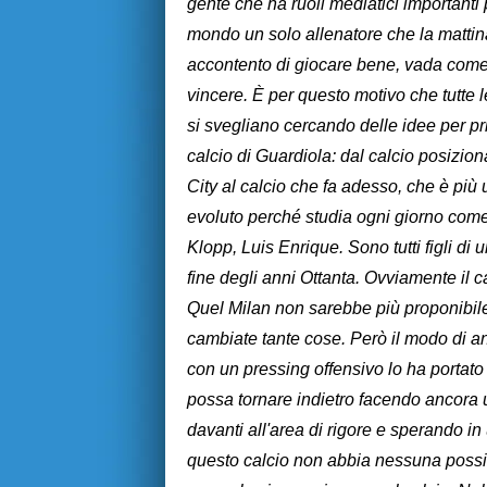
gente che ha ruoli mediatici importanti p
mondo un solo allenatore che la mattina
accontento di giocare bene, vada come
vincere. È per questo motivo che tutte 
si svegliano cercando delle idee per p
calcio di Guardiola: dal calcio posizio
City al calcio che fa adesso, che è più u
evoluto perché studia ogni giorno come
Klopp, Luis Enrique. Sono tutti figli di 
fine degli anni Ottanta. Ovviamente il 
Quel Milan non sarebbe più proponibile
cambiate tante cose. Però il modo di a
con un pressing offensivo lo ha portat
possa tornare indietro facendo ancora u
davanti all'area di rigore e sperando i
questo calcio non abbia nessuna possibil