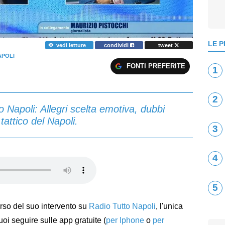
LE P
vedi letture
condividi
tweet
APOLI
FONTI PREFERITE
1
2
o Napoli: Allegri scelta emotiva, dubbi
 tattico del Napoli.
3
4
5
rso del suo intervento su
Radio Tutto Napoli
, l'unica
uoi seguire sulle app gratuite (
per Iphone
o
per