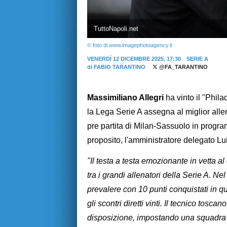
TuttoNapoli.net
© foto di www.imagephotoagency.it
VENERDÌ 12 DICEMBRE 2025, 17:30
SERIE A
di
FABIO TARANTINO
@FA_TARANTINO
Massimiliano Allegri
ha vinto il "Phil
la Lega Serie A assegna al miglior all
pre partita di Milan-Sassuolo in progr
proposito, l'amministratore delegato L
"Il testa a testa emozionante in vetta 
tra i grandi allenatori della Serie A. N
prevalere con 10 punti conquistati in qua
gli scontri diretti vinti. Il tecnico toscan
disposizione, impostando una squadra o