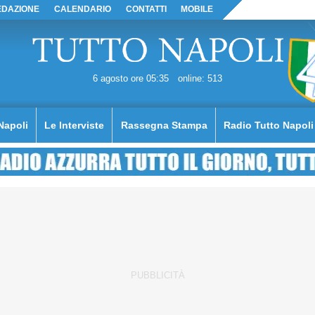
EDAZIONE
CALENDARIO
CONTATTI
MOBILE
6 agosto ore 05:35
online: 513
Napoli
Le Interviste
Rassegna Stampa
Radio Tutto Napoli