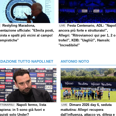
Restyling Maradona,
Festa Centenario, ADL: "Napol
E
LIVE
entazione ufficiale: "63mila posti,
ancora più forte e strutturato!",
pista e spalti più vicini al campo!
Allegri: "Ritroviamoci qui per 1, 2 o
tempistiche"
trofei!", KDB: "Uagliù!", Hamsik:
"Incredibile!"
EDAZIONE TUTTO NAPOLI.NET
ANTONIO NOTO
Napoli fermo, lista
Dimaro 2026 day 6, seduta
TTONAPOLI
LIVE
rapiena: in 5 sono già fuori e
mattutina: Allegri recupera
quisti solo Under?
dall'influenza, attacco vs. difesa e