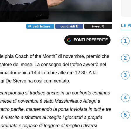
LE P
vedi letture
condividi
tweet
FONTI PREFERITE
1
adelphia Coach of the Month" di novembre, premio che
2
enatore del mese. La consegna del trofeo avverrà nel
amma domenica 14 dicembre alle ore 12.30. A tal
3
uigi De Siervo ha così commentato.
al campionato si traduce anche in un confronto continuo
4
el mese di novembre è stato Massimiliano Allegri a
ttro partite, mantenendo la porta inviolata in tutti e tre
5
o è riuscito a sfruttare al meglio i giocatori a propria
rdinata e capace di leggere al meglio i diversi