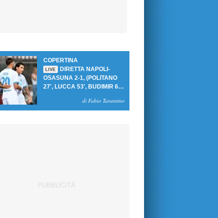
COPERTINA
DIRETTA NAPOLI-
LIVE
OSASUNA 2-1, (POLITANO
27', LUCCA 53', BUDIMIR 69'
RIG.) UN GOL PER TEMPO
di Fabio Tarantino
PER PRIMA VITTORIA AL
PATINI