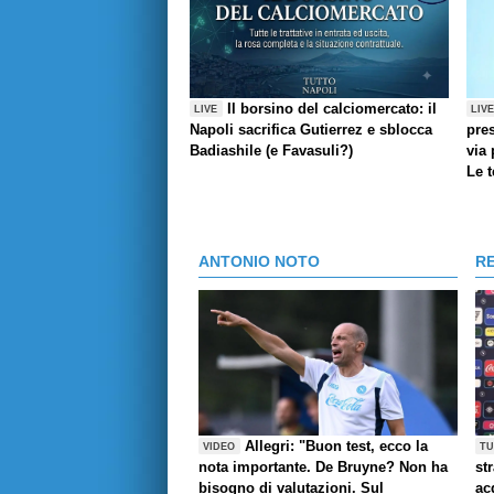
Il borsino del calciomercato: il
LIVE
LIV
Napoli sacrifica Gutierrez e sblocca
pres
Badiashile (e Favasuli?)
via 
Le 
ANTONIO NOTO
R
Allegri: "Buon test, ecco la
VIDEO
TU
nota importante. De Bruyne? Non ha
st
bisogno di valutazioni. Sul
ac