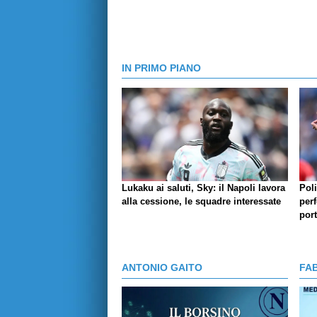
IN PRIMO PIANO
Lukaku ai saluti, Sky: il Napoli lavora
Pol
alla cessione, le squadre interessate
perf
por
ANTONIO GAITO
FA