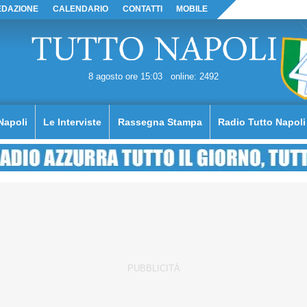
EDAZIONE
CALENDARIO
CONTATTI
MOBILE
8 agosto ore 15:03
online: 2492
Napoli
Le Interviste
Rassegna Stampa
Radio Tutto Napoli