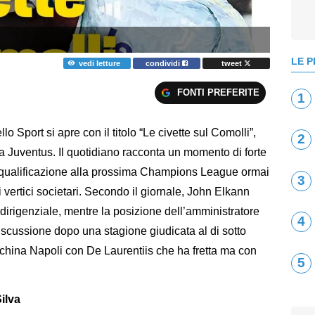
LE P
vedi letture
condividi
tweet
FONTI PREFERITE
1
o Sport si apre con il titolo “Le civette sul Comolli”,
2
sa Juventus. Il quotidiano racconta un momento di forte
a qualificazione alla prossima Champions League ormai
3
 ai vertici societari. Secondo il giornale, John Elkann
dirigenziale, mentre la posizione dell’amministratore
4
scussione dopo una stagione giudicata al di sotto
nchina Napoli con De Laurentiis che ha fretta ma con
5
ilva