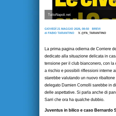
TuttoNapoli.net
GIOVEDÌ 21 MAGGIO 2026, 08:50
BREVI
di
FABIO TARANTINO
@FA_TARANTINO
La prima pagina odierna de Corriere dell
dedicato alla situazione delicata in ca
tensione per il club bianconero, con l
a rischio e possibili riflessioni interne
starebbe valutando un nuovo ribaltone 
delegato Damien Comolli sarebbe in di
delle aspettative. Si parla anche di pa
Sarri che ora ha qualche dubbio.
Juventus in bilico e caso Bernardo S