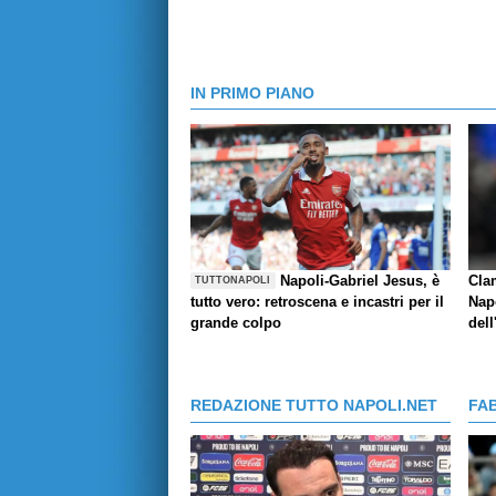
IN PRIMO PIANO
Napoli-Gabriel Jesus, è
Cla
TUTTONAPOLI
tutto vero: retroscena e incastri per il
Napo
grande colpo
dell
REDAZIONE TUTTO NAPOLI.NET
FA