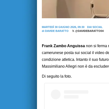
MARTEDÌ 30 GIUGNO 2026, 09:30
DAI SOCIAL
di
DAVIDE BARATTO
@DAVIDEBARATTO04
Frank Zambo Anguissa
non si ferma 
camerunese posta sui social il video de
condizione atletica. Intanto il suo futur
Massimiliano Allegri non è da esclude
Di seguito la foto.