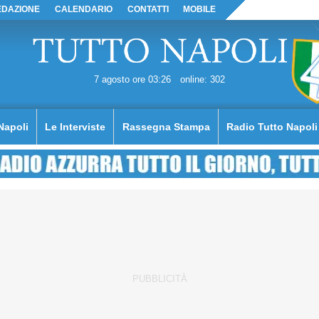
EDAZIONE
CALENDARIO
CONTATTI
MOBILE
7 agosto ore 03:26
online: 302
Napoli
Le Interviste
Rassegna Stampa
Radio Tutto Napoli