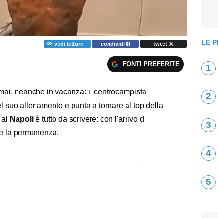
LE P
vedi letture
condividi
tweet
FONTI PREFERITE
1
mai, neanche in vacanza: il centrocampista
2
l suo allenamento e punta a tornare al top della
o al
Napoli
è tutto da scrivere: con l'arrivo di
3
re la permanenza.
4
5