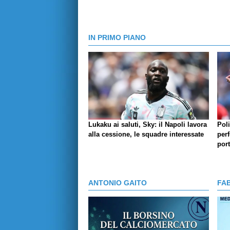
IN PRIMO PIANO
Lukaku ai saluti, Sky: il Napoli lavora
Pol
alla cessione, le squadre interessate
perf
por
ANTONIO GAITO
FA