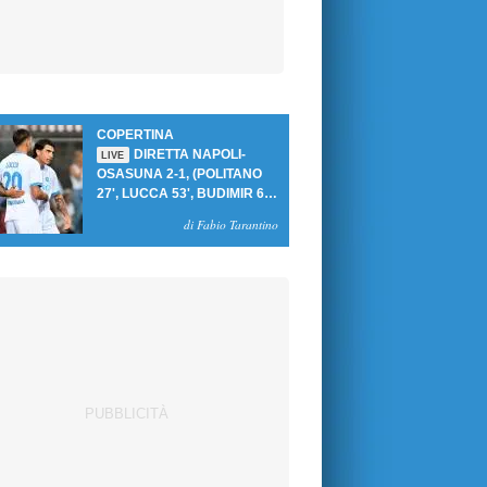
COPERTINA
DIRETTA NAPOLI-
LIVE
OSASUNA 2-1, (POLITANO
27', LUCCA 53', BUDIMIR 69'
RIG.) UN GOL PER TEMPO
di Fabio Tarantino
PER PRIMA VITTORIA AL
PATINI