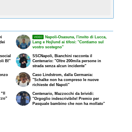
vi
Napoli-Osasuna, l'invito di Lucca,
VIDEO
dei
Lang e Hojlund ai tifosi: "Contiamo sul
vostro sostegno"
social
SSCNapoli, Bianchini racconta il
oli B!"
Centenario: "Oltre 200mila persone in
strada senza alcun incidente"
renzo
Caso Lindstrom, dalla Germania:
"Schalke non ha compreso le nuove
richieste del Napoli"
 “Il
Centenario, Mazzocchi da brividi:
zzo”
"Orgoglio indescrivibile! Premio per
Pasquale bambino che non ha mollato"