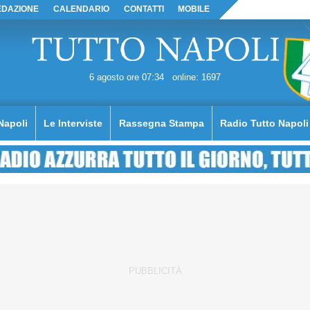
EDAZIONE
CALENDARIO
CONTATTI
MOBILE
6 agosto ore 07:34
online: 1697
Napoli
Le Interviste
Rassegna Stampa
Radio Tutto Napoli