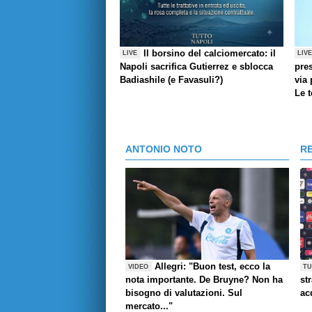
Il borsino del calciomercato: il
LIVE
LIV
Napoli sacrifica Gutierrez e sblocca
pres
Badiashile (e Favasuli?)
via 
Le 
ANTONIO NOTO
R
Allegri: "Buon test, ecco la
VIDEO
TU
nota importante. De Bruyne? Non ha
st
bisogno di valutazioni. Sul
ac
mercato..."