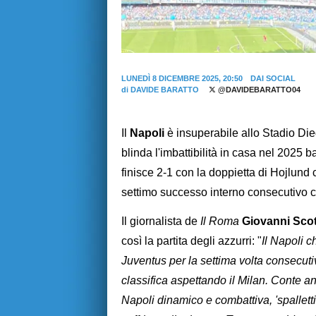
LUNEDÌ 8 DICEMBRE 2025, 20:50
DAI SOCIAL
di
DAVIDE BARATTO
@DAVIDEBARATTO04
Il
Napoli
è insuperabile allo Stadio D
blinda l'imbattibilità in casa nel 2025 
finisce 2-1 con la doppietta di Hojlund c
settimo successo interno consecutivo con
Il giornalista de
Il Roma
Giovanni Sco
così la partita degli azzurri: "
Il Napoli 
Juventus per la settima volta consecuti
classifica aspettando il Milan. Conte 
Napoli dinamico e combattiva, 'spallett