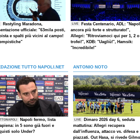
Restyling Maradona,
Festa Centenario, ADL: "Napol
E
LIVE
entazione ufficiale: "63mila posti,
ancora più forte e strutturato!",
pista e spalti più vicini al campo!
Allegri: "Ritroviamoci qui per 1, 2 o
tempistiche"
trofei!", KDB: "Uagliù!", Hamsik:
"Incredibile!"
EDAZIONE TUTTO NAPOLI.NET
ANTONIO NOTO
Napoli fermo, lista
Dimaro 2026 day 6, seduta
TTONAPOLI
LIVE
rapiena: in 5 sono già fuori e
mattutina: Allegri recupera
quisti solo Under?
dall'influenza, attacco vs. difesa e
piazzati. Out Hasa, si rivede Gilm