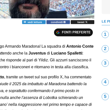
LE P
vedi letture
condividi
tweet
FONTI PREFERITE
1
iego Armando Maradona! La squadra di
Antonio Conte
2
battendo anche la
Juventus
di
Luciano Spalletti
:
he risponde al pari di Yildiz. Gli azzurri sanciscono il
3
tro i bianconeri e ritornano in testa alla classifica.
tto
, tramite un tweet sul suo profilo X, ha commentato
4
chiude il 2025 da imbattuto al Maradona battendo la
va, e soprattutto confermando il primo posto in
5
annulla anche l'assenza di Lobotka schierando un
iano' nella riaggressione nel primo tempo e capace di