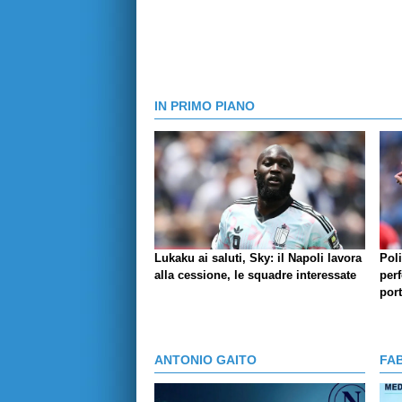
IN PRIMO PIANO
Lukaku ai saluti, Sky: il Napoli lavora
Pol
alla cessione, le squadre interessate
perf
por
ANTONIO GAITO
FA