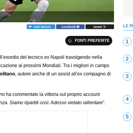
LE P
vedi letture
condividi
tweet
FONTI PREFERITE
1
ll'esordio del tecnico ex Napoli travolgendo nella
2
ficazione ai prossimi Mondiali. Tra i migliori in campo
olitano
, autore anche di un assist all'ex compagno di
3
rro ha commentato la vittoria sul proprio account
4
za. Siamo ripartiti così. Adesso vietato rallentare
".
5