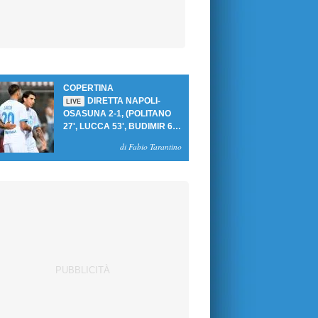
COPERTINA
DIRETTA NAPOLI-
LIVE
OSASUNA 2-1, (POLITANO
27', LUCCA 53', BUDIMIR 69'
RIG.) UN GOL PER TEMPO
di Fabio Tarantino
PER PRIMA VITTORIA AL
PATINI