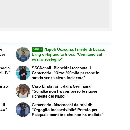
vi
Napoli-Osasuna, l'invito di Lucca,
VIDEO
dei
Lang e Hojlund ai tifosi: "Contiamo sul
vostro sostegno"
social
SSCNapoli, Bianchini racconta il
oli B!"
Centenario: "Oltre 200mila persone in
strada senza alcun incidente"
renzo
Caso Lindstrom, dalla Germania:
"Schalke non ha compreso le nuove
richieste del Napoli"
 “Il
Centenario, Mazzocchi da brividi:
zzo”
"Orgoglio indescrivibile! Premio per
Pasquale bambino che non ha mollato"