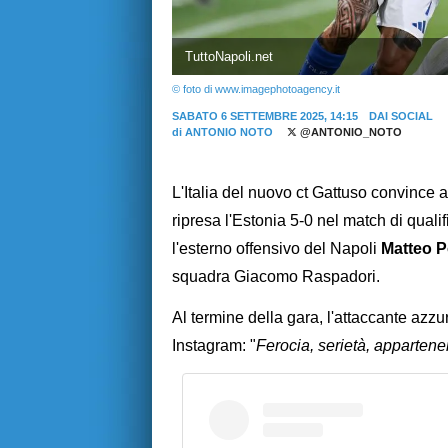
TuttoNapoli.net
© foto di www.imagephotoagency.it
SABATO 6 SETTEMBRE 2025, 14:15
DAI SOCIAL
di
ANTONIO NOTO
@ANTONIO_NOTO
L'Italia del nuovo ct Gattuso convince a
ripresa l'Estonia 5-0 nel match di quali
l'esterno offensivo del Napoli
Matteo P
squadra Giacomo Raspadori.
Al termine della gara, l'attaccante azzu
Instagram: "
Ferocia, serietà, appartenen