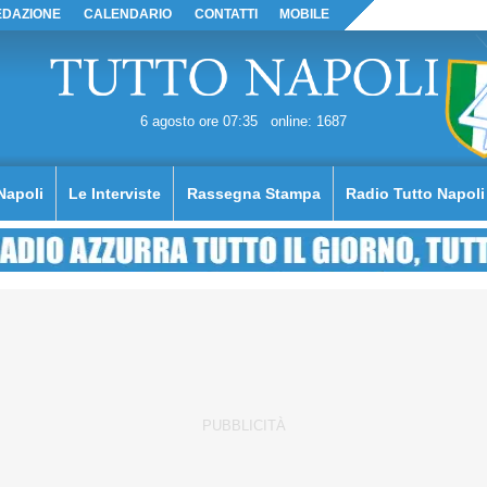
EDAZIONE
CALENDARIO
CONTATTI
MOBILE
6 agosto ore 07:35
online: 1687
Napoli
Le Interviste
Rassegna Stampa
Radio Tutto Napoli