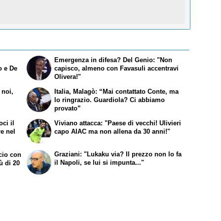
Emergenza in difesa? Del Genio: "Non
o e De
capisco, almeno con Favasuli accentravi
Olivera!"
 noi,
Italia, Malagò: “Mai contattato Conte, ma
lo ringrazio. Guardiola? Ci abbiamo
provato”
ci il
Viviano attacca: "Paese di vecchi! Ulivieri
re nel
capo AIAC ma non allena da 30 anni!"
Graziani: "Lukaku via? Il prezzo non lo fa
cio con
il Napoli, se lui si impunta..."
ù di 20