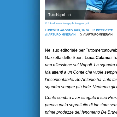
TuttoNapoli.net
© foto di www.imagephotoagency.it
LUNEDÌ 11 AGOSTO 2025, 10:30
LE INTERVISTE
di
ARTURO MINERVINI
@ARTUROMINERVINI
Nel suo editoriale per Tuttomercatoweb.c
Gazzetta dello Sport,
Luca
Calamai
, h
una riflessione sul Napoli. La squadra a
Ma attenti a un Conte che vuole sempre
l’incontentabile. Se Antonio ha vinto t
squadra sempre più forte. Vedremo gli u
Conte sembra aver stregato il suo Presid
preoccupato soprattutto di far stare ser
prime prodezze del fenomeno De Bruyne.