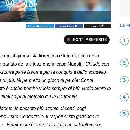
LE P
vedi letture
condividi
tweet
FONTI PREFERITE
1
om, il giornalista fiorentino e firma storica della
2
a parlato della situazione in casa Napoli:
"Chiudo con
zzurra parte favorita per la conquista dello scudetto.
3
 di più. Mi permetto un gioco di parole: Conte
anto è anche perché vuole sempre di più, vuole avere la
4
ltimi colpi di mercato di De Laurentiis.
ente. In passato più attento ai conti, oggi
5
eno il suo Condottiero. Il Napoli si sta godendo le
 Finalmente è arrivato in Italia un calciatore che