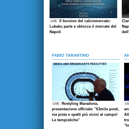
Il borsino del calciomercato:
Cla
LIVE
Lukaku parte e sblocca il mercato del
Napo
Napoli
dell
FABIO TARANTINO
A
Restyling Maradona,
LIVE
LI
presentazione ufficiale: "63mila posti,
an
via pista e spalti più vicini al campo!
Al
Le tempistiche"
tr
"I