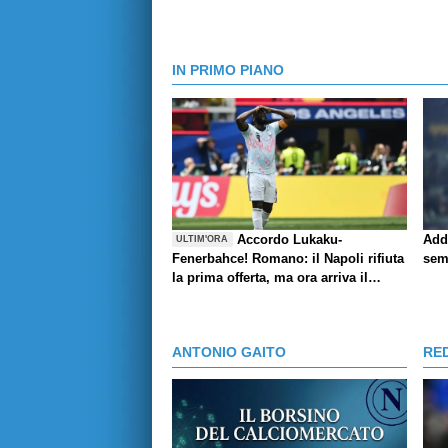
IN PRIMO PIANO
Accordo Lukaku-
Add
ULTIM'ORA
Fenerbahce! Romano: il Napoli rifiuta
sem
la prima offerta, ma ora arriva il
rilancio
ANTONIO GAITO
RE