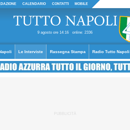
EDAZIONE
CALENDARIO
CONTATTI
MOBILE
9 agosto ore 14:16
online: 2336
Napoli
Le Interviste
Rassegna Stampa
Radio Tutto Napoli