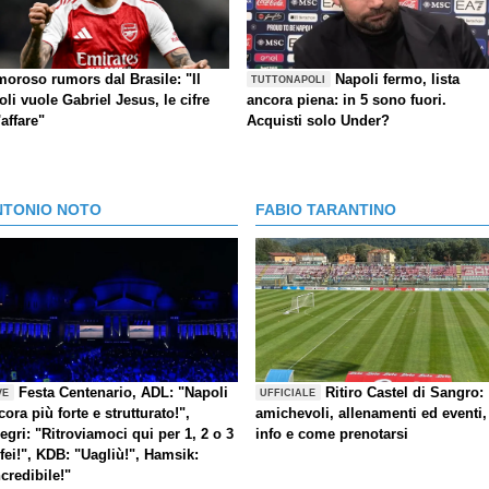
moroso rumors dal Brasile: "Il
Napoli fermo, lista
TUTTONAPOLI
li vuole Gabriel Jesus, le cifre
ancora piena: in 5 sono fuori.
'affare"
Acquisti solo Under?
NTONIO NOTO
FABIO TARANTINO
Festa Centenario, ADL: "Napoli
Ritiro Castel di Sangro:
VE
UFFICIALE
cora più forte e strutturato!",
amichevoli, allenamenti ed eventi,
legri: "Ritroviamoci qui per 1, 2 o 3
info e come prenotarsi
ofei!", KDB: "Uagliù!", Hamsik:
ncredibile!"