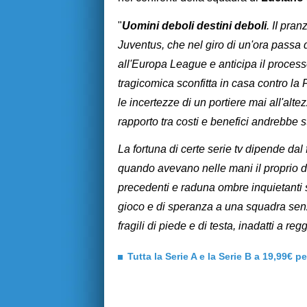
"
Uomini deboli destini deboli
. II pra
Juventus, che nel giro di un'ora passa d
all'Europa League e anticipa il processo
tragicomica sconfitta in casa contro la F
le incertezze di un portiere mai all'alte
rapporto tra costi e benefici andrebbe 
La fortuna di certe serie tv dipende dal 
quando avevano nelle mani il proprio de
precedenti e raduna ombre inquietanti s
gioco e di speranza a una squadra senz
fragili di piede e di testa, inadatti a reg
Tutta la Serie A e la Serie B a 19,99€ p