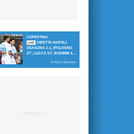
COPERTINA
DIRETTA NAPOLI-
LIVE
OSASUNA 2-1, (POLITANO
27', LUCCA 53', BUDIMIR 69'
RIG.) UN GOL PER TEMPO
di Fabio Tarantino
PER PRIMA VITTORIA AL
PATINI