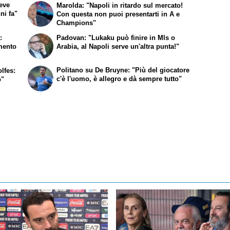
deve
Marolda: "Napoli in ritardo sul mercato!
ni fa"
Con questa non puoi presentarti in A e
Champions"
:
Padovan: "Lukaku può finire in Mls o
imento
Arabia, al Napoli serve un'altra punta!"
Politano su De Bruyne: "Più del giocatore
lfes:
c'è l'uomo, è allegro e dà sempre tutto"
o"