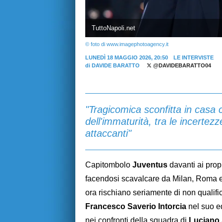
TuttoNapoli.net
© foto di www.imagephotoagency.it
LUNEDÌ 18 MAGGIO 2026, 20:50
LE INTERVISTE
di
DAVIDE BARATTO
@DAVIDEBARATTO04
"Tragicomica sconfitta in casa c
dell'immaturità, tra le incertezz
attaccanti"
Capitombolo
Juventus
davanti ai propr
facendosi scavalcare da Milan, Roma e 
ora rischiano seriamente di non qualifi
Francesco Saverio Intorcia
nel suo ed
nei confronti della squadra di
Luciano 