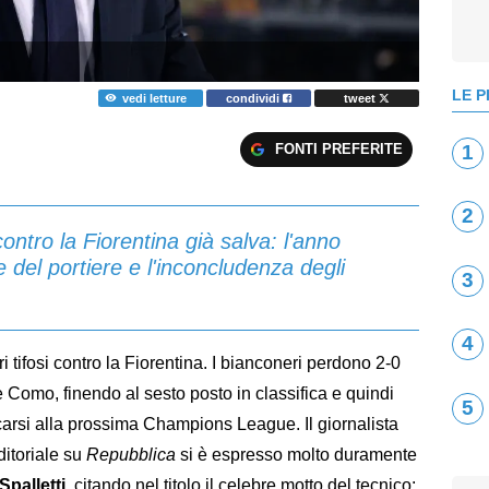
LE P
vedi letture
condividi
tweet
FONTI PREFERITE
1
2
ontro la Fiorentina già salva: l'anno
e del portiere e l'inconcludenza degli
3
4
i tifosi contro la Fiorentina. I bianconeri perdono 2-0
Como, finendo al sesto posto in classifica e quindi
5
carsi alla prossima Champions League. Il giornalista
itoriale su
Repubblica
si è espresso molto duramente
Spalletti
, citando nel titolo il celebre motto del tecnico: