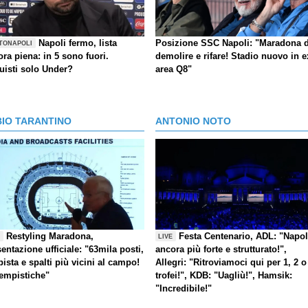
Napoli fermo, lista
Posizione SSC Napoli: "Maradona 
TONAPOLI
ra piena: in 5 sono fuori.
demolire e rifare! Stadio nuovo in e
uisti solo Under?
area Q8"
BIO TARANTINO
ANTONIO NOTO
Restyling Maradona,
Festa Centenario, ADL: "Napol
E
LIVE
entazione ufficiale: "63mila posti,
ancora più forte e strutturato!",
pista e spalti più vicini al campo!
Allegri: "Ritroviamoci qui per 1, 2 o
tempistiche"
trofei!", KDB: "Uagliù!", Hamsik:
"Incredibile!"