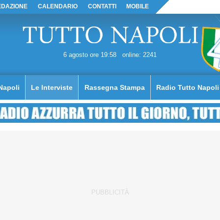
EDAZIONE
CALENDARIO
CONTATTI
MOBILE
6 agosto ore 19:58
online: 2241
Napoli
Le Interviste
Rassegna Stampa
Radio Tutto Napoli