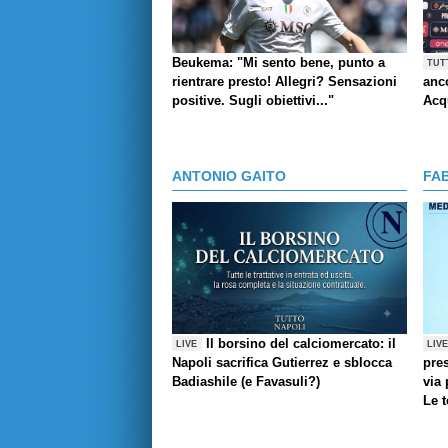
Beukema: "Mi sento bene, punto a
TUT
rientrare presto! Allegri? Sensazioni
anco
positive. Sugli obiettivi..."
Acq
ANTONIO GAITO
FA
Il borsino del calciomercato: il
LIVE
LIV
Napoli sacrifica Gutierrez e sblocca
pres
Badiashile (e Favasuli?)
via 
Le 