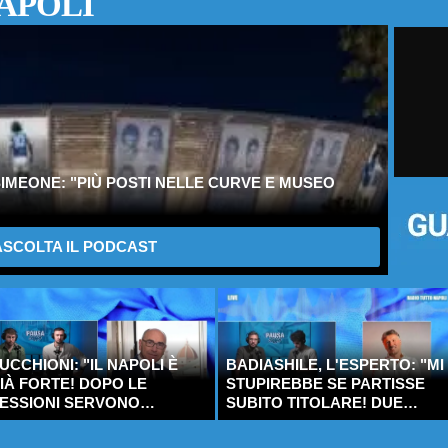
APOLI
IMEONE: "PIÙ POSTI NELLE CURVE E MUSEO
SCOLTA IL PODCAST
UCCHIONI: "IL NAPOLI È
BADIASHILE, L'ESPERTO: "MI
IÀ FORTE! DOPO LE
STUPIREBBE SE PARTISSE
ESSIONI SERVONO
SUBITO TITOLARE! DUE
INFORZI SOLO IN TRE
DUBBI..."
UOLI"