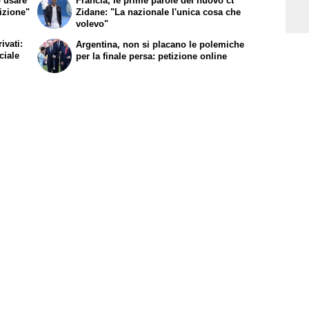
ò usare
Francia, le prime parole del nuovo ct
sizione"
Zidane: "La nazionale l'unica cosa che
volevo"
ivati:
Argentina, non si placano le polemiche
ciale
per la finale persa: petizione online