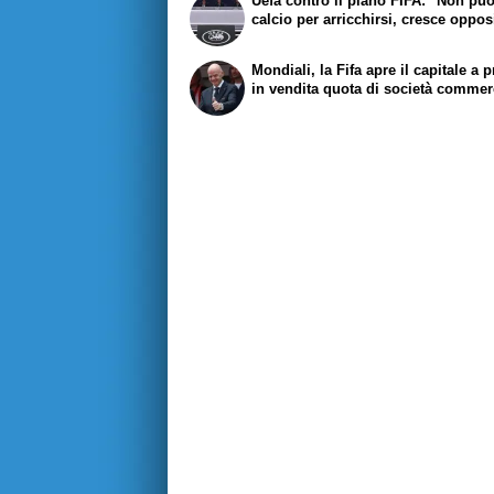
Uefa contro il piano FIFA: "Non pu
calcio per arricchirsi, cresce oppo
Mondiali, la Fifa apre il capitale a pr
in vendita quota di società commer