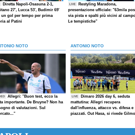
Diretta Napoli-Osasuna 2-1,
Restyling Maradona,
E
LIVE
itano 27', Lucca 53', Budimir 69'
presentazione ufficiale: "63mila post
) un gol per tempo per prima
via pista e spalti più vicini al camp
oria al Patini
Le tempistiche"
NTONIO NOTO
ANTONIO NOTO
Allegri: "Buon test, ecco la
Dimaro 2026 day 6, seduta
DEO
LIVE
ta importante. De Bruyne? Non ha
mattutina: Allegri recupera
sogno di valutazioni. Sul
dall'influenza, attacco vs. difesa e
rcato..."
piazzati. Out Hasa, si rivede Gilm