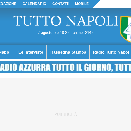
EDAZIONE
CALENDARIO
CONTATTI
MOBILE
7 agosto ore 10:27
online: 2147
Napoli
Le Interviste
Rassegna Stampa
Radio Tutto Napoli