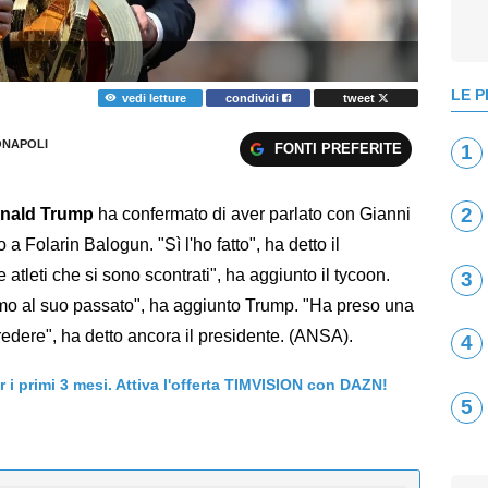
LE P
vedi letture
condividi
tweet
NAPOLI
FONTI PREFERITE
1
2
nald Trump
ha confermato di aver parlato con Gianni
 a Folarin Balogun. "Sì l'ho fatto", ha detto il
 atleti che si sono scontrati", ha aggiunto il tycoon.
3
iamo al suo passato", ha aggiunto Trump. "Ha preso una
edere", ha detto ancora il presidente. (ANSA).
4
er i primi 3 mesi. Attiva l'offerta TIMVISION con DAZN!
5