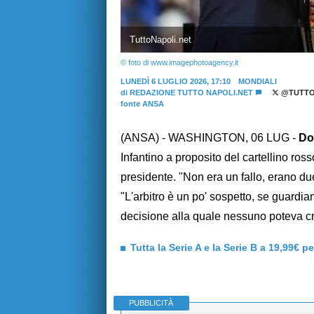
TuttoNapoli.net
© foto di www.imagephotoagency.it
LUNEDÌ 6 LUGLIO 2026, 17:10
MONDIALI
di
REDAZIONE TUTTO NAPOLI.NET
@TUTTO
fonte ANSA
(ANSA) - WASHINGTON, 06 LUG -
Do
Infantino a proposito del cartellino rosso
presidente. "Non era un fallo, erano due
"L'arbitro è un po' sospetto, se guard
decisione alla quale nessuno poteva cr
Tutta la Serie A e la Serie B a 19,99€ p
PUBBLICITÀ