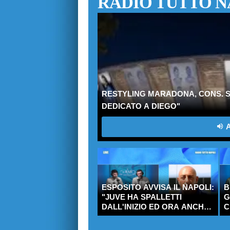
RADIO TUTTO N
RESTYLING MARADONA, CONS. S
DEDICATO A DIEGO"
A
ESPOSITO AVVISA IL NAPOLI:
B
"JUVE HA SPALLETTI
G
DALL'INIZIO ED ORA ANCHE
C
L'ATTACCO!"
R
R