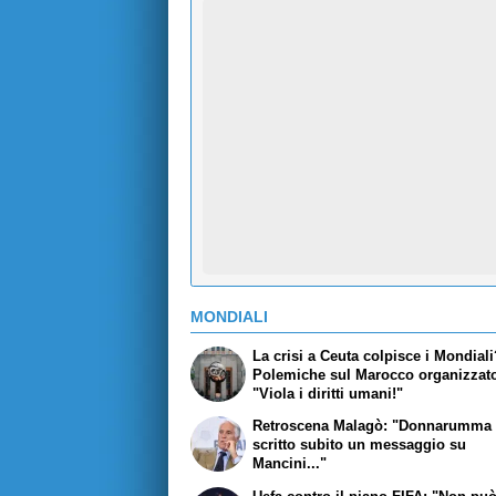
MONDIALI
La crisi a Ceuta colpisce i Mondial
Polemiche sul Marocco organizzato
"Viola i diritti umani!"
Retroscena Malagò: "Donnarumma 
scritto subito un messaggio su
Mancini..."