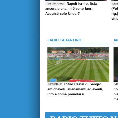
Napoli fermo, lista
TUTTONAPOLI
LIV
ancora piena: in 5 sono fuori.
(Pol
Acquisti solo Under?
rig.
vitt
FABIO TARANTINO
A
Ritiro Castel di Sangro:
UFFICIALE
VI
amichevoli, allenamenti ed eventi,
no
info e come prenotarsi
bi
me