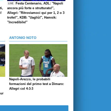
Festa Centenario, ADL: "Napoli
LIVE
i,
ancora più forte e strutturato!",
o!
Allegri: "Ritroviamoci qui per 1, 2 o 3
trofei!", KDB: "Uagliù!", Hamsik:
"Incredibile!"
ANTONIO NOTO
Napoli-Arezzo, le probabili
formazioni del primo test a Dimaro:
Allegri col 4-3-3
our