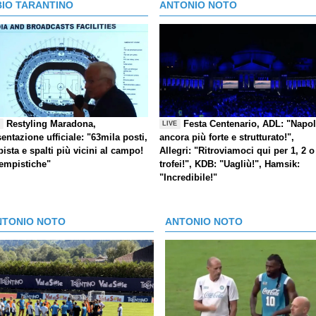
BIO TARANTINO
ANTONIO NOTO
Restyling Maradona,
Festa Centenario, ADL: "Napol
E
LIVE
entazione ufficiale: "63mila posti,
ancora più forte e strutturato!",
pista e spalti più vicini al campo!
Allegri: "Ritroviamoci qui per 1, 2 o
tempistiche"
trofei!", KDB: "Uagliù!", Hamsik:
"Incredibile!"
NTONIO NOTO
ANTONIO NOTO