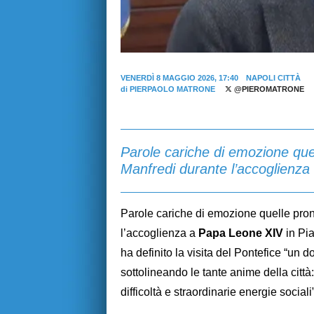
VENERDÌ 8 MAGGIO 2026, 17:40
NAPOLI CITTÀ
di
PIERPAOLO MATRONE
@PIEROMATRONE
Parole cariche di emozione que
Manfredi durante l’accoglienza
Parole cariche di emozione quelle pro
l’accoglienza a
Papa Leone XIV
in Pi
ha definito la visita del Pontefice “un 
sottolineando le tante anime della città: 
difficoltà e straordinarie energie sociali”