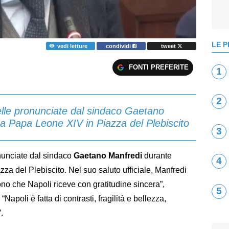
LE P
vedi letture
condividi
tweet
FONTI PREFERITE
1
2
lle pronunciate dal sindaco Gaetano
 a Papa Leone XIV in Piazza del Plebiscito
3
nunciate dal sindaco
Gaetano Manfredi
durante
4
azza del Plebiscito. Nel suo saluto ufficiale, Manfredi
dono che Napoli riceve con gratitudine sincera”,
5
“Napoli è fatta di contrasti, fragilità e bellezza,
.