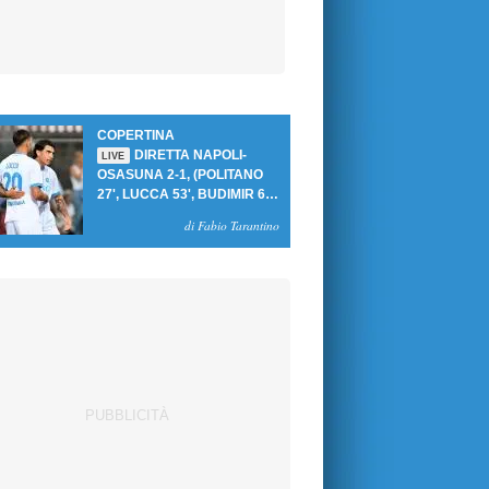
COPERTINA
DIRETTA NAPOLI-
LIVE
OSASUNA 2-1, (POLITANO
27', LUCCA 53', BUDIMIR 69'
RIG.) UN GOL PER TEMPO
di Fabio Tarantino
PER PRIMA VITTORIA AL
PATINI