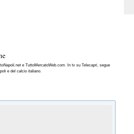
ne
uttoNapoli.net e TuttoMercatoWeb.com. In tv su Telecapri, segue
oli e del calcio italiano.