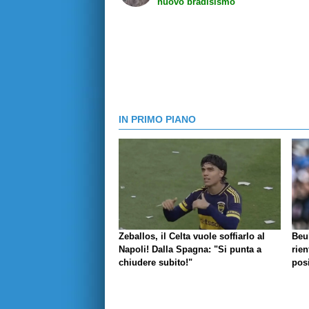
nuovo bradisismo
IN PRIMO PIANO
Zeballos, il Celta vuole soffiarlo al
Beu
Napoli! Dalla Spagna: "Si punta a
rien
chiudere subito!"
posi