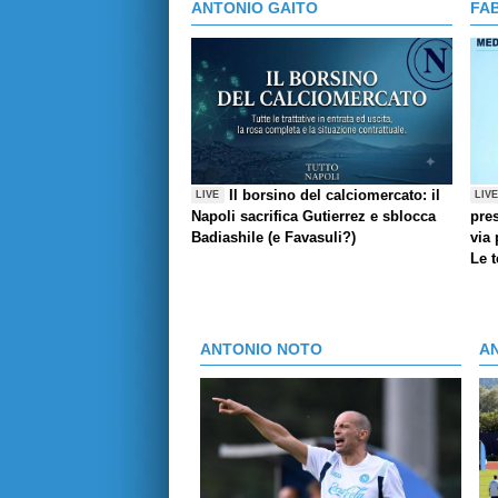
ANTONIO GAITO
FA
Il borsino del calciomercato: il
LIVE
LIV
Napoli sacrifica Gutierrez e sblocca
pres
Badiashile (e Favasuli?)
via 
Le 
ANTONIO NOTO
A