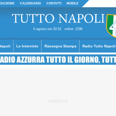
EDAZIONE
CALENDARIO
CONTATTI
MOBILE
6 agosto ore 20:52
online: 2296
Napoli
Le Interviste
Rassegna Stampa
Radio Tutto Napoli