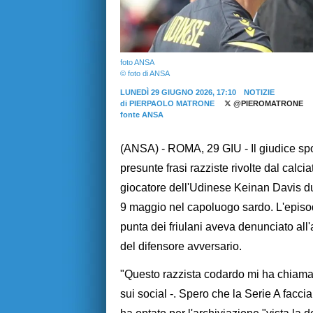
foto ANSA
© foto di ANSA
LUNEDÌ 29 GIUGNO 2026, 17:10
NOTIZIE
di
PIERPAOLO MATRONE
@PIEROMATRONE
fonte ANSA
(ANSA) - ROMA, 29 GIU - Il giudice spo
presunte frasi razziste rivolte dal calci
giocatore dell'Udinese Keinan Davis dur
9 maggio nel capoluogo sardo. L'episodi
punta dei friulani aveva denunciato all'a
del difensore avversario.
"Questo razzista codardo mi ha chiamato
sui social -. Spero che la Serie A facci