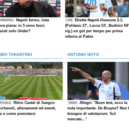
Napoli fermo, lista
Diretta Napoli-Osasuna 2-1,
TONAPOLI
LIVE
ra piena: in 5 sono fuori.
(Politano 27', Lucca 53', Budimir 69'
uisti solo Under?
rig.) un gol per tempo per prima
vittoria al Patini
ABIO TARANTINO
ANTONIO NOTO
Ritiro Castel di Sangro:
Allegri: "Buon test, ecco la
FICIALE
VIDEO
ichevoli, allenamenti ed eventi,
nota importante. De Bruyne? Non 
fo e come prenotarsi
bisogno di valutazioni. Sul
mercato..."