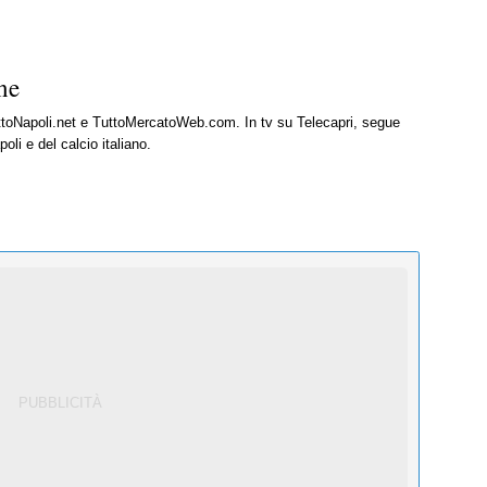
ne
uttoNapoli.net e TuttoMercatoWeb.com. In tv su Telecapri, segue
oli e del calcio italiano.