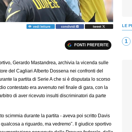
LE P
vedi letture
condividi
tweet
1
FONTI PREFERITE
rtivo, Gerardo Mastandrea, archivia la vicenda sulle
atore del Cagliari Alberto Dossena nei confronti del
ante la partita di Serie A che si è disputata lo scorso
o contestato era avvenuto nel finale di gara, con la
rbitro di aver ricevuto insulti discriminatori da parte
 scimmia durante la partita - aveva poi scritto Davis
a qualcosa a riguardo, ma vedremo". Il giudice sportivo