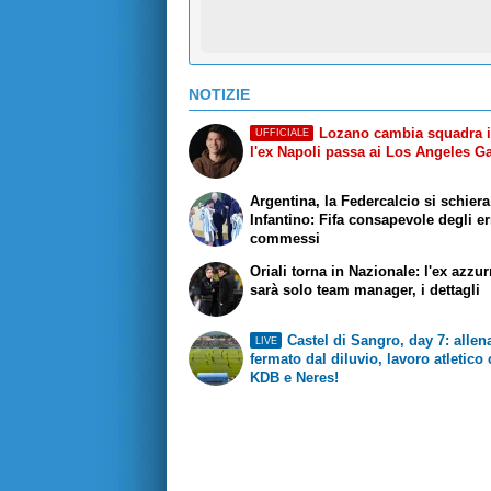
NOTIZIE
Lozano cambia squadra 
UFFICIALE
l'ex Napoli passa ai Los Angeles G
Argentina, la Federcalcio si schier
Infantino: Fifa consapevole degli er
commessi
Oriali torna in Nazionale: l'ex azzu
sarà solo team manager, i dettagli
Castel di Sangro, day 7: alle
LIVE
fermato dal diluvio, lavoro atletico
KDB e Neres!