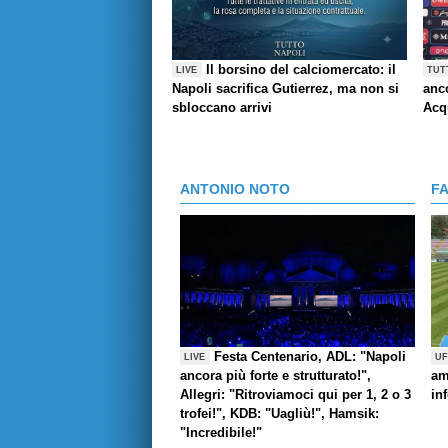
Il borsino del calciomercato: il
LIVE
TUT
Napoli sacrifica Gutierrez, ma non si
anco
sbloccano arrivi
Acq
ANTONIO NOTO
F
Festa Centenario, ADL: "Napoli
LIVE
UF
ancora più forte e strutturato!",
am
Allegri: "Ritroviamoci qui per 1, 2 o 3
in
trofei!", KDB: "Uagliù!", Hamsik:
"Incredibile!"