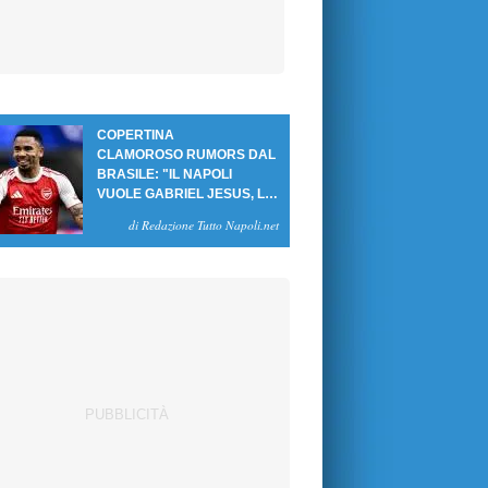
COPERTINA
CLAMOROSO RUMORS DAL
BRASILE: "IL NAPOLI
VUOLE GABRIEL JESUS, LE
CIFRE DELL'AFFARE"
di Redazione Tutto Napoli.net