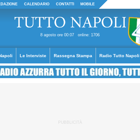
EDAZIONE
CALENDARIO
CONTATTI
MOBILE
8 agosto ore 00:07
online: 1706
Napoli
Le Interviste
Rassegna Stampa
Radio Tutto Napoli