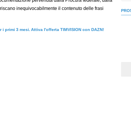
 documentazione pervenuta dalla Procura federale, dalla
scano inequivocabilmente il contenuto delle frasi
PROS
er i primi 3 mesi. Attiva l'offerta TIMVISION con DAZN!