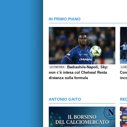
IN PRIMO PIANO
Badiashile-Napoli, Sky:
ULTIM'ORA
LIV
non c’è intesa col Chelsea! Resta
Con
distanza sulla formula
inco
ANTONIO GAITO
RE