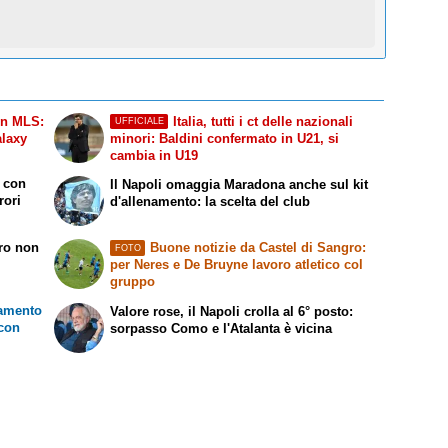
in MLS:
Italia, tutti i ct delle nazionali
UFFICIALE
alaxy
minori: Baldini confermato in U21, si
cambia in U19
a con
Il Napoli omaggia Maradona anche sul kit
rori
d'allenamento: la scelta del club
rro non
Buone notizie da Castel di Sangro:
FOTO
per Neres e De Bruyne lavoro atletico col
gruppo
namento
Valore rose, il Napoli crolla al 6° posto:
 con
sorpasso Como e l'Atalanta è vicina