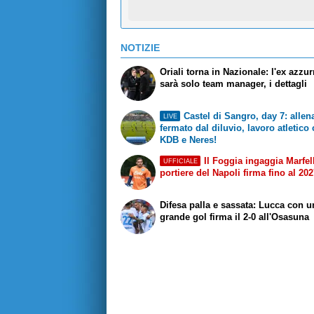
NOTIZIE
Oriali torna in Nazionale: l'ex azzu
sarà solo team manager, i dettagli
Castel di Sangro, day 7: alle
LIVE
fermato dal diluvio, lavoro atletico
KDB e Neres!
Il Foggia ingaggia Marfell
UFFICIALE
portiere del Napoli firma fino al 20
Difesa palla e sassata: Lucca con u
grande gol firma il 2-0 all'Osasuna