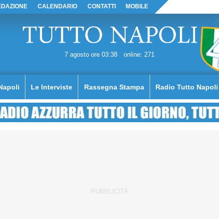
EDAZIONE
CALENDARIO
CONTATTI
MOBILE
7 agosto ore 03:38
online: 271
Napoli
Le Interviste
Rassegna Stampa
Radio Tutto Napoli