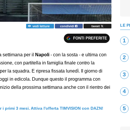
LE P
vedi letture
condividi
tweet
FONTI PREFERITE
1
a settimana per il
Napoli
- con la sosta - e ultima con
2
ione, con partitella in famiglia finale contro la
er la squadra. E ripresa fissata lunedì. Il giorno di
3
t oggi in edicola. Dunque questo il programma con
inizio della prossima settimana anche con il rientro dei
4
5
er i primi 3 mesi. Attiva l'offerta TIMVISION con DAZN!