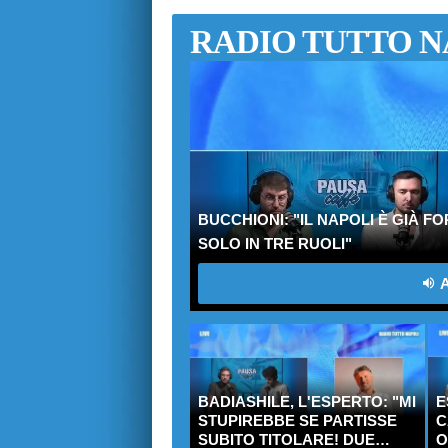
RADIO TUTTO N
BUCCHIONI: "IL NAPOLI È GIÀ F
SOLO IN TRE RUOLI"
A
BADIASHILE, L'ESPERTO: "MI
E
STUPIREBBE SE PARTISSE
C
SUBITO TITOLARE! DUE
O