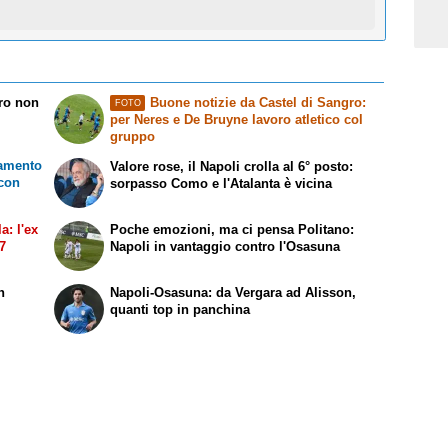
rro non
Buone notizie da Castel di Sangro:
FOTO
per Neres e De Bruyne lavoro atletico col
gruppo
namento
Valore rose, il Napoli crolla al 6° posto:
 con
sorpasso Como e l'Atalanta è vicina
a: l'ex
Poche emozioni, ma ci pensa Politano:
27
Napoli in vantaggio contro l'Osasuna
n
Napoli-Osasuna: da Vergara ad Alisson,
quanti top in panchina