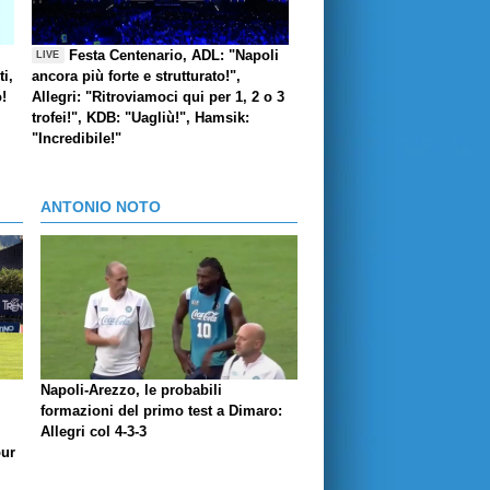
Festa Centenario, ADL: "Napoli
LIVE
i,
ancora più forte e strutturato!",
o!
Allegri: "Ritroviamoci qui per 1, 2 o 3
trofei!", KDB: "Uagliù!", Hamsik:
"Incredibile!"
ANTONIO NOTO
Napoli-Arezzo, le probabili
formazioni del primo test a Dimaro:
Allegri col 4-3-3
our