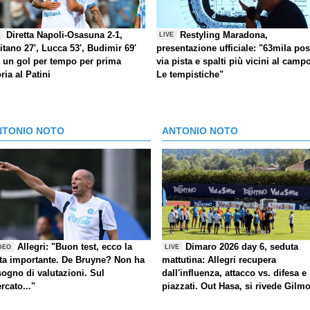
Diretta Napoli-Osasuna 2-1,
Restyling Maradona,
E
LIVE
itano 27', Lucca 53', Budimir 69'
presentazione ufficiale: "63mila post
) un gol per tempo per prima
via pista e spalti più vicini al camp
oria al Patini
Le tempistiche"
NTONIO NOTO
ANTONIO NOTO
Allegri: "Buon test, ecco la
Dimaro 2026 day 6, seduta
DEO
LIVE
ta importante. De Bruyne? Non ha
mattutina: Allegri recupera
sogno di valutazioni. Sul
dall'influenza, attacco vs. difesa e
rcato..."
piazzati. Out Hasa, si rivede Gilm