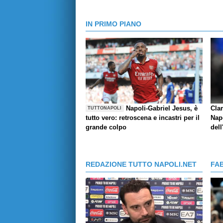
IN PRIMO PIANO
Napoli-Gabriel Jesus, è
Cla
TUTTONAPOLI
tutto vero: retroscena e incastri per il
Napo
grande colpo
dell
REDAZIONE TUTTO NAPOLI.NET
FA