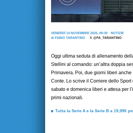
VENERDÌ 14 NOVEMBRE 2025, 09:30
NOTIZIE
di
FABIO TARANTINO
@FA_TARANTINO
Oggi ultima seduta di allenamento dell
Stellini al comando: un’altra doppia sess
Primavera. Poi, due giorni liberi anche p
Conte. Lo scrive il Corriere dello Spor
sabato e domenica liberi e attesa per l'
primi nazionali.
Tutta la Serie A e la Serie B a 19,99€ p