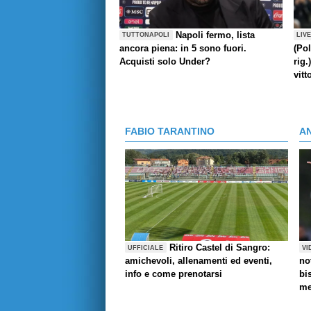
Napoli fermo, lista
TUTTONAPOLI
LIV
ancora piena: in 5 sono fuori.
(Pol
Acquisti solo Under?
rig.
vitt
FABIO TARANTINO
A
Ritiro Castel di Sangro:
UFFICIALE
VI
amichevoli, allenamenti ed eventi,
no
info e come prenotarsi
bi
me