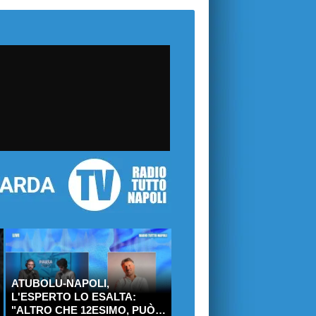
ATUBOLU-NAPOLI,
L'ESPERTO LO ESALTA:
"ALTRO CHE 12ESIMO, PUÒ