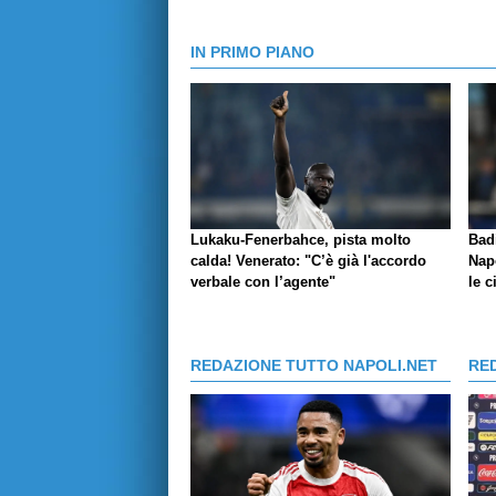
IN PRIMO PIANO
Lukaku-Fenerbahce, pista molto
Bad
calda! Venerato: "C’è già l'accordo
Napo
verbale con l’agente"
le c
REDAZIONE TUTTO NAPOLI.NET
RE