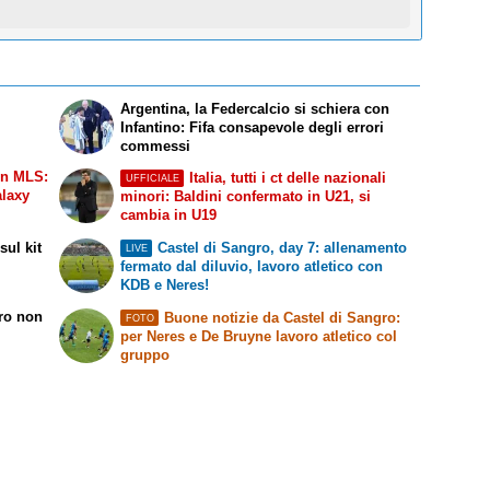
Argentina, la Federcalcio si schiera con
Infantino: Fifa consapevole degli errori
commessi
in MLS:
Italia, tutti i ct delle nazionali
UFFICIALE
alaxy
minori: Baldini confermato in U21, si
cambia in U19
ul kit
Castel di Sangro, day 7: allenamento
LIVE
fermato dal diluvio, lavoro atletico con
KDB e Neres!
rro non
Buone notizie da Castel di Sangro:
FOTO
per Neres e De Bruyne lavoro atletico col
gruppo