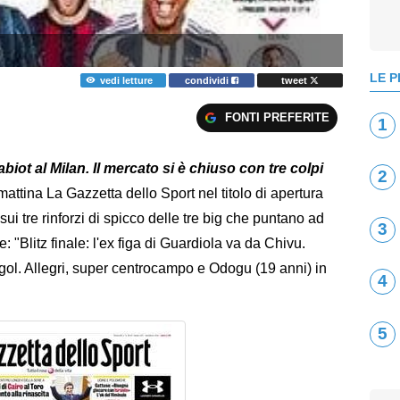
LE P
vedi letture
condividi
tweet
FONTI PREFERITE
1
abiot al Milan. Il mercato si è chiuso con tre colpi
2
attina La Gazzetta dello Sport nel titolo di apertura
ui tre rinforzi di spicco delle tre big che puntano ad
3
re: "Blitz finale: l'ex figa di Guardiola va da Chivu.
gol. Allegri, super centrocampo e Odogu (19 anni) in
4
5