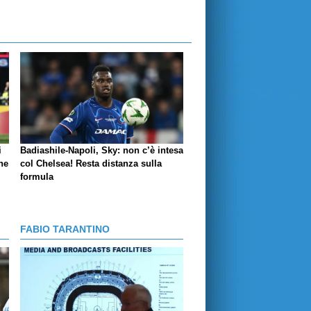
i
Badiashile-Napoli, Sky: non c’è intesa
ne
col Chelsea! Resta distanza sulla
formula
FABIO TARANTINO