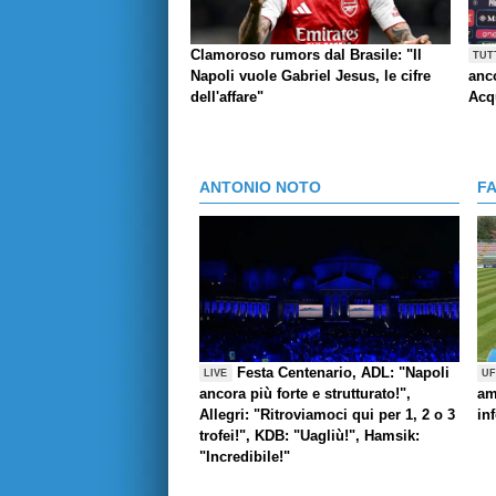
Clamoroso rumors dal Brasile: "Il
TUT
Napoli vuole Gabriel Jesus, le cifre
anco
dell'affare"
Acq
ANTONIO NOTO
F
Festa Centenario, ADL: "Napoli
LIVE
UF
ancora più forte e strutturato!",
am
Allegri: "Ritroviamoci qui per 1, 2 o 3
in
trofei!", KDB: "Uagliù!", Hamsik:
"Incredibile!"