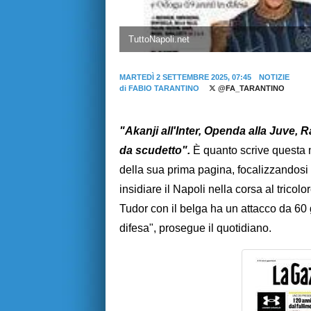
TuttoNapoli.net
MARTEDÌ 2 SETTEMBRE 2025, 07:45
NOTIZIE
di
FABIO TARANTINO
@FA_TARANTINO
"Akanji all'Inter, Openda alla Juve, R
da scudetto".
È quanto scrive questa m
della sua prima pagina, focalizzandosi s
insidiare il Napoli nella corsa al tricolo
Tudor con il belga ha un attacco da 60 
difesa", prosegue il quotidiano.