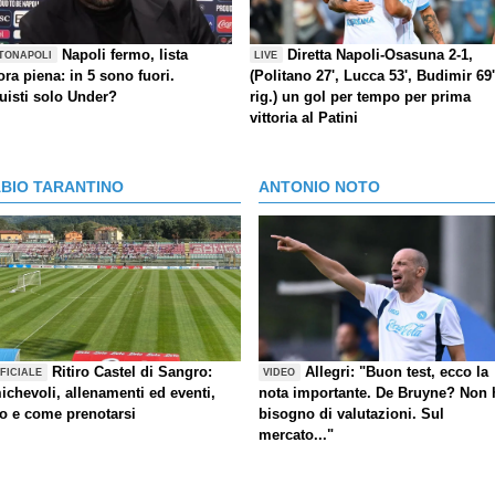
Napoli fermo, lista
Diretta Napoli-Osasuna 2-1,
TONAPOLI
LIVE
ra piena: in 5 sono fuori.
(Politano 27', Lucca 53', Budimir 69'
uisti solo Under?
rig.) un gol per tempo per prima
vittoria al Patini
ABIO TARANTINO
ANTONIO NOTO
Ritiro Castel di Sangro:
Allegri: "Buon test, ecco la
FICIALE
VIDEO
ichevoli, allenamenti ed eventi,
nota importante. De Bruyne? Non 
fo e come prenotarsi
bisogno di valutazioni. Sul
mercato..."