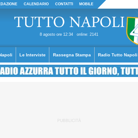
EDAZIONE
CALENDARIO
CONTATTI
MOBILE
8 agosto ore 12:34
online: 2141
Napoli
Le Interviste
Rassegna Stampa
Radio Tutto Napoli