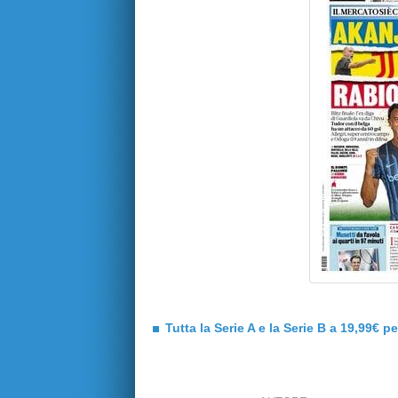
Tutta la Serie A e la Serie B a 19,99€ p