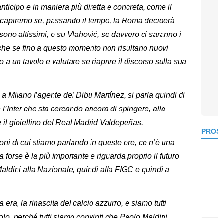
ticipo e in maniera più diretta e concreta, come il
i capiremo se, passando il tempo, la Roma deciderà
sono altissimi, o su Vlahović, se davvero ci saranno i
che se fino a questo momento non risultano nuovi
 a un tavolo e valutare se riaprire il discorso sulla sua
 a Milano l’agente del Dibu Martínez, si parla quindi di
con l’Inter che sta cercando ancora di spingere, alla
 il gioiellino del Real Madrid Valdepeñas.
PROS
ioni di cui stiamo parlando in queste ore, ce n’è una
forse è la più importante e riguarda proprio il futuro
 Maldini alla Nazionale, quindi alla FIGC e quindi a
era, la rinascita del calcio azzurro, e siamo tutti
aolo, perché tutti siamo convinti che Paolo Maldini