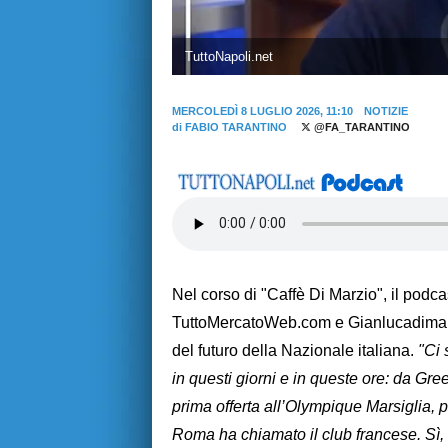
TuttoNapoli.net
MERCOLEDÌ 8 LUGLIO 2026, 11:10
NOTIZIE
di
FABIO TARANTINO
@FA_TARANTINO
Nel corso di "Caffè Di Marzio", il podca
TuttoMercatoWeb.com e Gianlucadimarzi
del futuro della Nazionale italiana.
"Ci 
in questi giorni e in queste ore: da G
prima offerta all’Olympique Marsiglia, 
Roma ha chiamato il club francese. Sì, 