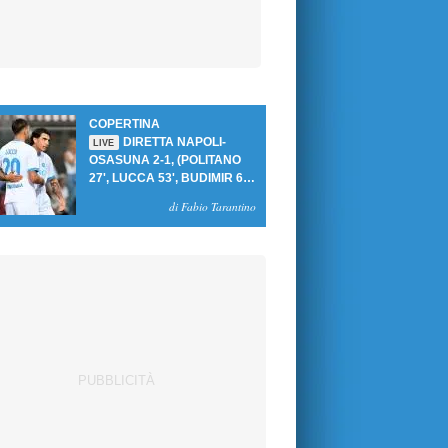
COPERTINA
DIRETTA NAPOLI-
LIVE
OSASUNA 2-1, (POLITANO
27', LUCCA 53', BUDIMIR 69'
RIG.) UN GOL PER TEMPO
di Fabio Tarantino
PER PRIMA VITTORIA AL
PATINI