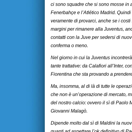
ci sono squadre che si sono mosse in an
Fenerbahçe e l’Atlético Madrid. Quind
veramente di provarci, anche se i costi 
margini per rimanere alla Juventus, an
contatti con la Juve per sedersi di nuovo
conferma o meno.
Nel giorno in cui la Juventus incontrerà
tante trattative: da Calafiori all’Inter, 
Fiorentina che sta provando a prendere
Ma, insomma, al di là di tutte le operaz
che non è un’operazione di mercato, ma 
del nostro calcio: ovvero il sì di Paolo
Giovanni Malagò.
Dipende molto dal sì di Maldini la nuova 
quanti ad aspettare l’ok definitivo di P