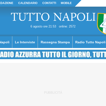
EDAZIONE
CALENDARIO
CONTATTI
MOBILE
6 agosto ore 21:53
online: 2572
Napoli
Le Interviste
Rassegna Stampa
Radio Tutto Napoli