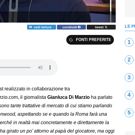
LE P
vedi letture
condividi
tweet
FONTI PREFERITE
1
2
3
st realizzato in collaborazione tra
4
o.com, il giornalista
Gianluca Di Marzio
ha parlato
sono tante trattative di mercato di cui stiamo parlando
5
reenwood, aspettando se e quando la Roma farà una
perché in realtà mai concretamente e direttamente la
ha girato un po’ attorno al papà del giocatore, ma oggi