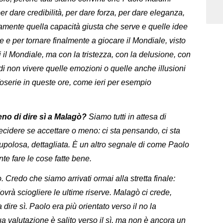
r dare credibilità, per dare forza, per dare eleganza,
ramente quella capacità giusta che serve e quelle idee
e e per tornare finalmente a giocare il Mondiale, visto
 il Mondiale, ma con la tristezza, con la delusione, con
di non vivere quelle emozioni o quelle anche illusioni
foserie in queste ore, come ieri per esempio
eno di dire sì a Malagò?
Siamo tutti in attesa di
decidere se accettare o meno: ci sta pensando, ci sta
upolosa, dettagliata. È un altro segnale di come Paolo
te fare le cose fatte bene.
o. Credo che siamo arrivati ormai alla stretta finale:
vrà sciogliere le ultime riserve. Malagò ci crede,
ire sì. Paolo era più orientato verso il no la
ua valutazione è salito verso il sì, ma non è ancora un