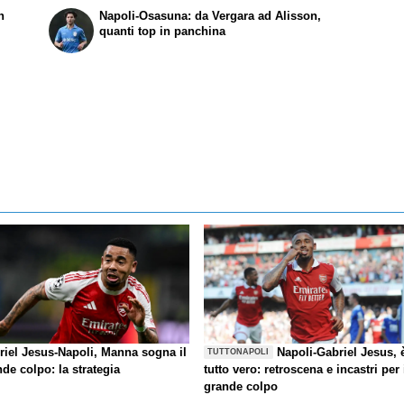
n
Napoli-Osasuna: da Vergara ad Alisson,
quanti top in panchina
riel Jesus-Napoli, Manna sogna il
Napoli-Gabriel Jesus, 
TUTTONAPOLI
de colpo: la strategia
tutto vero: retroscena e incastri per 
grande colpo