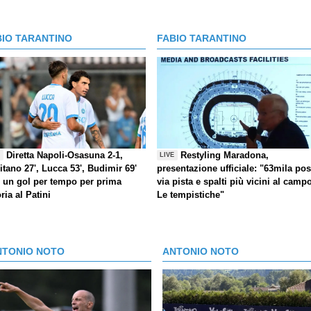
BIO TARANTINO
FABIO TARANTINO
Diretta Napoli-Osasuna 2-1,
Restyling Maradona,
E
LIVE
itano 27', Lucca 53', Budimir 69'
presentazione ufficiale: "63mila post
) un gol per tempo per prima
via pista e spalti più vicini al camp
oria al Patini
Le tempistiche"
NTONIO NOTO
ANTONIO NOTO