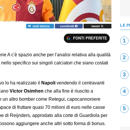
LE P
vedi letture
condividi
tweet
FONTI PREFERITE
1
rie A c'è spazio anche per l'analisi relativa alla qualità
2
 nello specifico sui singoli calciatori che siano costati
3
vo lo ha realizzato il
Napoli
vendendo il centravanti
4
riano
Victor Osimhen
che alla fine è riuscito a
lle un altro bomber come Retegui, capocannoniere
pace di fruttare quasi 70 milioni di euro nelle casse
5
ne di Reijnders, approdato alla corte di Guardiola per
 possono aggiungere anche altri sotto forma di bonus.