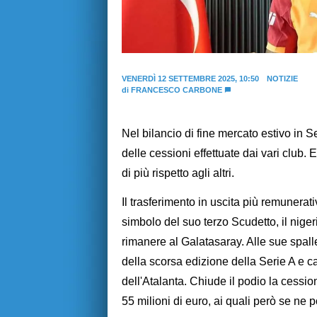
VENERDÌ 12 SETTEMBRE 2025, 10:50
NOTIZIE
di
FRANCESCO CARBONE
Nel bilancio di fine mercato estivo in Se
delle cessioni effettuate dai vari club. E
di più rispetto agli altri.
Il trasferimento in uscita più remunerati
simbolo del suo terzo Scudetto, il nige
rimanere al Galatasaray. Alle sue spa
della scorsa edizione della Serie A e ca
dell'Atalanta. Chiude il podio la cessio
55 milioni di euro, ai quali però se ne