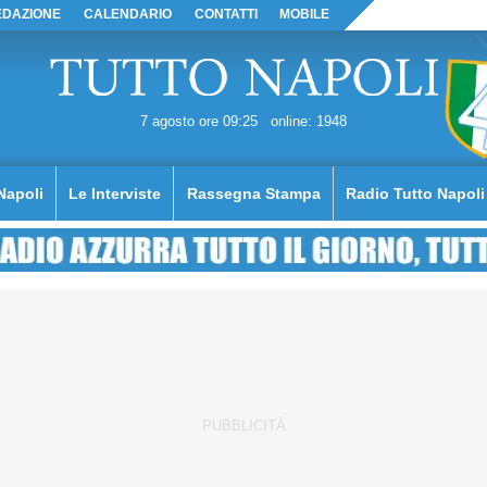
EDAZIONE
CALENDARIO
CONTATTI
MOBILE
7 agosto ore 09:25
online: 1948
Napoli
Le Interviste
Rassegna Stampa
Radio Tutto Napoli