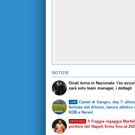
NOTIZIE
Oriali torna in Nazionale: l'ex azzu
sarà solo team manager, i dettagli
Castel di Sangro, day 7: alle
LIVE
fermato dal diluvio, lavoro atletico
KDB e Neres!
Il Foggia ingaggia Marfell
UFFICIALE
portiere del Napoli firma fino al 20