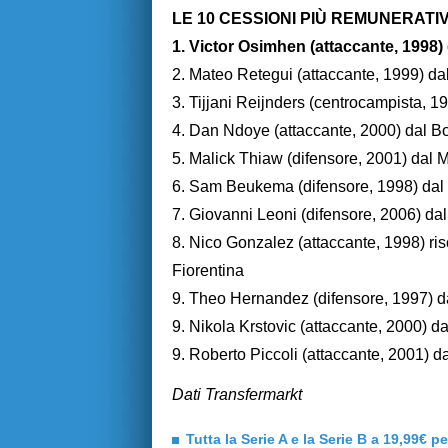
LE 10 CESSIONI PIÙ REMUNERATI
1. Victor Osimhen (attaccante, 1998) 
2. Mateo Retegui (attaccante, 1999) dall
3. Tijjani Reijnders (centrocampista, 1
4. Dan Ndoye (attaccante, 2000) dal Bo
5. Malick Thiaw (difensore, 2001) dal M
6. Sam Beukema (difensore, 1998) dal B
7. Giovanni Leoni (difensore, 2006) dal
8. Nico Gonzalez (attaccante, 1998) risc
Fiorentina
9. Theo Hernandez (difensore, 1997) dal
9. Nikola Krstovic (attaccante, 2000) da
9. Roberto Piccoli (attaccante, 2001) da
Dati Transfermarkt
Tutta la Serie A e la Serie B a 19,99€ p