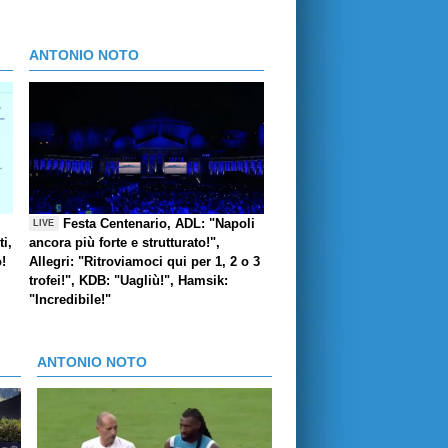
ANTONIO NOTO
Festa Centenario, ADL: "Napoli
LIVE
i,
ancora più forte e strutturato!",
o!
Allegri: "Ritroviamoci qui per 1, 2 o 3
trofei!", KDB: "Uagliù!", Hamsik:
"Incredibile!"
ANTONIO NOTO