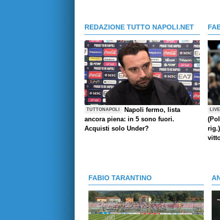
REDAZIONE TUTTO NAPOLI.NET
FA
Napoli fermo, lista
TUTTONAPOLI
LIV
ancora piena: in 5 sono fuori.
(Pol
Acquisti solo Under?
rig.
vitt
FABIO TARANTINO
A