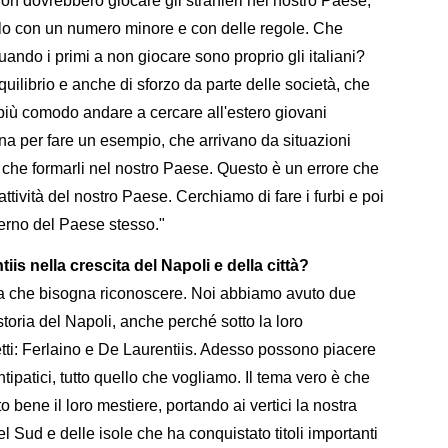
n dovrebbero giocare gli stranieri nel nostro Paese,
o con un numero minore e con delle regole. Che
ando i primi a non giocare sono proprio gli italiani?
uilibrio e anche di sforzo da parte delle società, che
 più comodo andare a cercare all'estero giovani
 per fare un esempio, che arrivano da situazioni
osto che formarli nel nostro Paese. Questo è un errore che
 attività del nostro Paese. Cerchiamo di fare i furbi e poi
nterno del Paese stesso."
is nella crescita del Napoli e della città?
sa che bisogna riconoscere. Noi abbiamo avuto due
toria del Napoli, anche perché sotto la loro
etti: Ferlaino e De Laurentiis. Adesso possono piacere
ipatici, tutto quello che vogliamo. Il tema vero è che
o bene il loro mestiere, portando ai vertici la nostra
 Sud e delle isole che ha conquistato titoli importanti