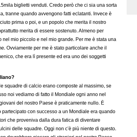
i 15mila biglietti venduti. Credo però che ci sia una sorta
na, tranne quando avvengono fatti eclatanti. Invece è
iuto prima o poi, e un popolo che merita il nostro
oprattutto merita di essere sostenuto. Almeno per
lo nel mio piccolo e nel mio grande. Per me è stata una
me. Ovviamente per me è stato particolare anche il
enico, che era lì presente ed era uno dei soggetti
aliano?
 le squadre di calcio erano composte al massimo, se
esso noi vediamo di fatto il Mondiale ogni anno nel
 giovani del nostro Paese è praticamente nullo. È
mo partecipato con successo a un Mondiale era quando
ori che proveniva dalla dura fatica di diventare
 pulcini delle squadre. Oggi non c'è più niente di questo.