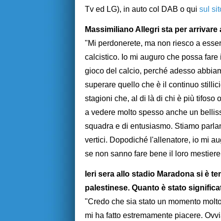
Tv ed LG), in auto col DAB o qui
sul si
Massimiliano Allegri sta per arrivare
"Mi perdonerete, ma non riesco a esse
calcistico. Io mi auguro che possa fare i
gioco del calcio, perché adesso abbiam
superare quello che è il continuo still
stagioni che, al di là di chi è più tifoso
a vedere molto spesso anche un bellissi
squadra e di entusiasmo. Stiamo parlan
vertici. Dopodiché l'allenatore, io mi a
se non sanno fare bene il loro mestiere,
Ieri sera allo stadio Maradona si è 
palestinese. Quanto è stato significa
"Credo che sia stato un momento molto
mi ha fatto estremamente piacere. Ovv