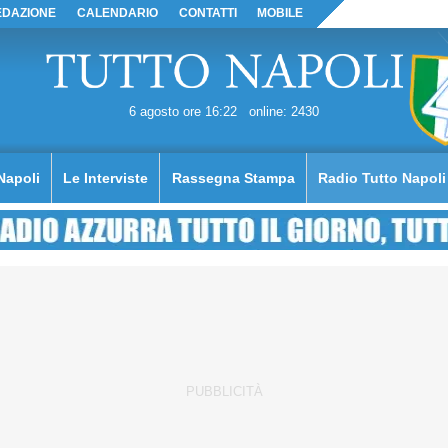
EDAZIONE
CALENDARIO
CONTATTI
MOBILE
6 agosto ore 16:22
online: 2430
Napoli
Le Interviste
Rassegna Stampa
Radio Tutto Napoli