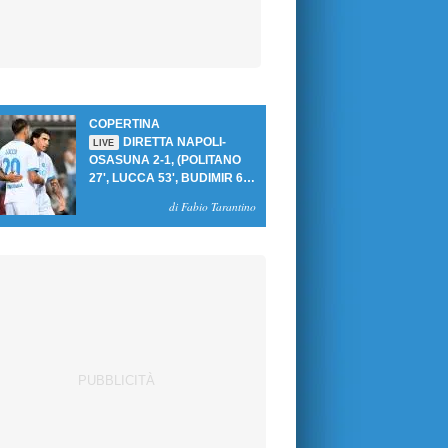
COPERTINA
DIRETTA NAPOLI-
LIVE
OSASUNA 2-1, (POLITANO
27', LUCCA 53', BUDIMIR 69'
RIG.) UN GOL PER TEMPO
di Fabio Tarantino
PER PRIMA VITTORIA AL
PATINI