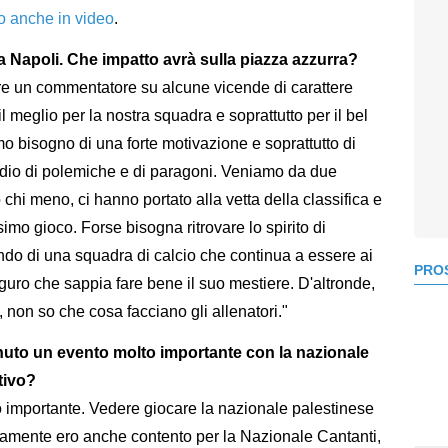
to anche in video
.
 a Napoli. Che impatto avrà sulla piazza azzurra?
re un commentatore su alcune vicende di carattere
l meglio per la nostra squadra e soprattutto per il bel
o bisogno di una forte motivazione e soprattutto di
icidio di polemiche e di paragoni. Veniamo da due
 o chi meno, ci hanno portato alla vetta della classifica e
mo gioco. Forse bisogna ritrovare lo spirito di
do di una squadra di calcio che continua a essere ai
PROS
uguro che sappia fare bene il suo mestiere. D'altronde,
 non so che cosa facciano gli allenatori."
tenuto un evento molto importante con la nazionale
tivo?
 importante. Vedere giocare la nazionale palestinese
iamente ero anche contento per la Nazionale Cantanti,