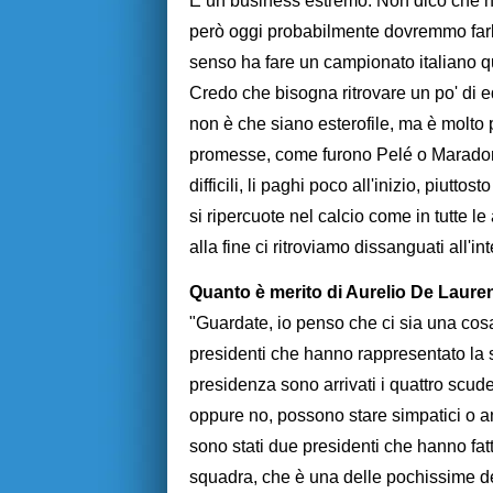
È un business estremo. Non dico che no
però oggi probabilmente dovremmo farl
senso ha fare un campionato italiano qu
Credo che bisogna ritrovare un po' di eq
non è che siano esterofile, ma è molto
promesse, come furono Pelé o Maradona
difficili, li paghi poco all'inizio, piutt
si ripercuote nel calcio come in tutte le
alla fine ci ritroviamo dissanguati all'i
Quanto è merito di Aurelio De Laurenti
"Guardate, io penso che ci sia una co
presidenti che hanno rappresentato la s
presidenza sono arrivati i quattro scud
oppure no, possono stare simpatici o ant
sono stati due presidenti che hanno fatt
squadra, che è una delle pochissime del