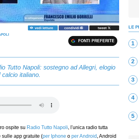
LE P
vedi letture
condividi
tweet
APOLI
FONTI PREFERITE
1
2
io Tutto Napoli: sostegno ad Allegri, elogio
 calcio italiano.
3
4
5
tro ospite su
Radio Tutto Napoli
, l'unica radio tutta
sulle app gratuite (
per Iphone
o
per Android
, Android