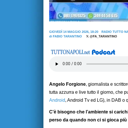
GIOVEDÌ 14 MAGGIO 2026, 18:20
RADIO TUTTO N
di
FABIO TARANTINO
@FA_TARANTINO
Angelo Forgione
, giornalista e scritt
tutta azzurra e live tutto il giorno, che 
Android
, Android Tv ed LG), in DAB o 
C'è bisogno che l’ambiente si carichi
perso da quando non ci si gioca più