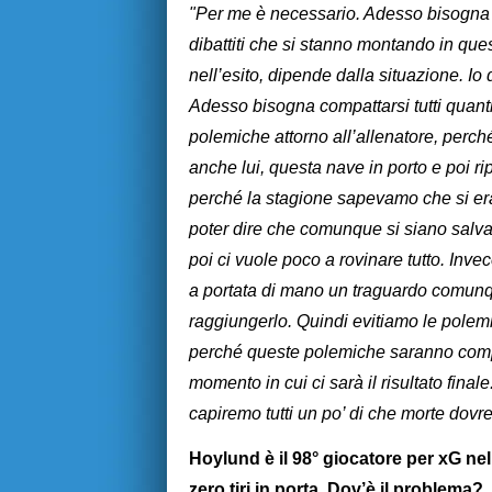
"Per me è necessario. Adesso bisogna e
dibattiti che si stanno montando in ques
nell’esito, dipende dalla situazione. Io 
Adesso bisogna compattarsi tutti quanti
polemiche attorno all’allenatore, perc
anche lui, questa nave in porto e poi r
perché la stagione sapevamo che si era
poter dire che comunque si siano salva
poi ci vuole poco a rovinare tutto. Inv
a portata di mano un traguardo comunqu
raggiungerlo. Quindi evitiamo le pole
perché queste polemiche saranno compl
momento in cui ci sarà il risultato finale
capiremo tutti un po’ di che morte dovr
Hoylund è il 98° giocatore per xG nell
zero tiri in porta. Dov’è il problema?