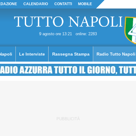
EDAZIONE
CALENDARIO
CONTATTI
MOBILE
9 agosto ore 13:21
online: 2283
Napoli
Le Interviste
Rassegna Stampa
Radio Tutto Napoli