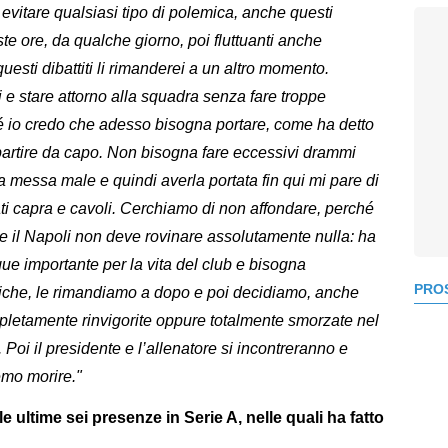
vitare qualsiasi tipo di polemica, anche questi
te ore, da qualche giorno, poi fluttuanti anche
questi dibattiti li rimanderei a un altro momento.
 e stare attorno alla squadra senza fare troppe
hé io credo che adesso bisogna portare, come ha detto
ipartire da capo. Non bisogna fare eccessivi drammi
 messa male e quindi averla portata fin qui mi pare di
ti capra e cavoli. Cerchiamo di non affondare, perché
ece il Napoli non deve rovinare assolutamente nulla: ha
e importante per la vita del club e bisogna
PROS
miche, le rimandiamo a dopo e poi decidiamo, anche
etamente rinvigorite oppure totalmente smorzate nel
. Poi il presidente e l’allenatore si incontreranno e
emo morire."
e ultime sei presenze in Serie A, nelle quali ha fatto