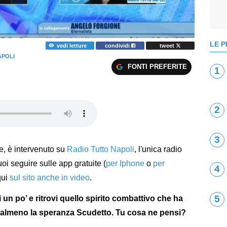
LE P
vedi letture
condividi
tweet
APOLI
FONTI PREFERITE
1
2
3
ore, è intervenuto su
Radio Tutto Napoli
, l'unica radio
puoi seguire sulle app gratuite (
per Iphone
o
per
4
qui
sul sito anche in video
.
5
 un po’ e ritrovi quello spirito combattivo che ha
 almeno la speranza Scudetto. Tu cosa ne pensi?