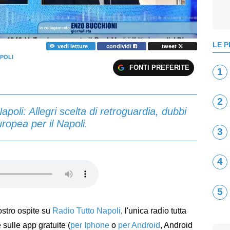
LE P
vedi letture
condividi
tweet
POLI
FONTI PREFERITE
1
2
poli: Allegri scelta di retroguardia, dubbi
ropea per il Napoli.
3
4
5
ostro ospite su
Radio Tutto Napoli
, l'unica radio tutta
sulle app gratuite (
per Iphone
o
per Android
, Android