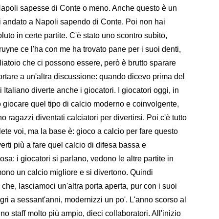
Napoli sapesse di Conte o meno. Anche questo è un
ei andato a Napoli sapendo di Conte. Poi non hai
luto in certe partite. C'è stato uno scontro subito,
uyne ce l'ha con me ha trovato pane per i suoi denti,
iatoio che ci possono essere, però è brutto sparare
portare a un'altra discussione: quando dicevo prima del
i Italiano diverte anche i giocatori. I giocatori oggi, in
 giocare quel tipo di calcio moderno e coinvolgente,
o ragazzi diventati calciatori per divertirsi. Poi c'è tutto
volete voi, ma la base è: gioco a calcio per fare questo
verti più a fare quel calcio di difesa bassa e
a: i giocatori si parlano, vedono le altre partite in
mono un calcio migliore e si divertono. Quindi
che, lasciamoci un'altra porta aperta, pur con i suoi
gri a sessant'anni, modernizzi un po'. L'anno scorso al
 staff molto più ampio, dieci collaboratori. All'inizio