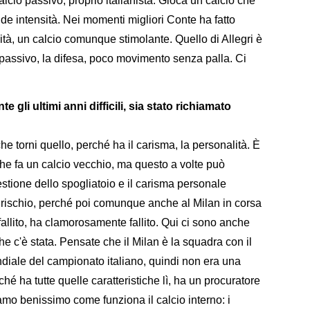
cio passivo, proprio italianista. Gioca un calcio che
de intensità. Nei momenti migliori Conte ha fatto
tà, un calcio comunque stimolante. Quello di Allegri è
o passivo, la difesa, poco movimento senza palla. Ci
 gli ultimi anni difficili, sia stato richiamato
he torni quello, perché ha il carisma, la personalità. È
he fa un calcio vecchio, ma questo a volte può
stione dello spogliatoio e il carisma personale
 rischio, perché poi comunque anche al Milan in corsa
 fallito, ha clamorosamente fallito. Qui ci sono anche
he c'è stata. Pensate che il Milan è la squadra con il
diale del campionato italiano, quindi non era una
é ha tutte quelle caratteristiche lì, ha un procuratore
iamo benissimo come funziona il calcio interno: i