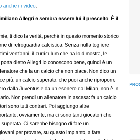
to anche in video
.
iliano Allegri e sembra essere lui il prescelto. È il
mie, ti dico la verità, perché in questo momento storico
ne di retroguardia calcistica. Senza nulla togliere
ltimi vent'anni, il curriculum che ha lo dimostra, le
 si porta dietro Allegri lo conoscono bene, quindi è un
lenatore che fa un calcio che non piace. Non dico un
ce più, un calcio superato, che puoi anche riproporre
PROS
ro dalla Juventus e da un esonero dal Milan, non è in
io. Non prendi un allenatore in ascesa: fa un calcio
ori sono tutti contrari. Poi aggiungo altre
portante, ovviamente, ma ci sono tanti giocatori che
no superata. Ci sarebbe bisogno di fare un
giovani per provare, su questo impianto, a fare