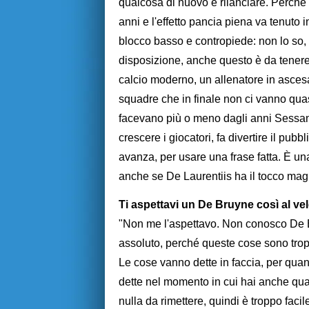
qualcosa di nuovo e rilanciare. Perché 
anni e l'effetto pancia piena va tenuto 
blocco basso e contropiede: non lo so,
disposizione, anche questo è da tenere
calcio moderno, un allenatore in ascesa 
squadre che in finale non ci vanno quasi
facevano più o meno dagli anni Sessant
crescere i giocatori, fa divertire il pubb
avanza, per usare una frase fatta. È un
anche se De Laurentiis ha il tocco mag
Ti aspettavi un De Bruyne così al v
"Non me l'aspettavo. Non conosco De B
assoluto, perché queste cose sono troppo
Le cose vanno dette in faccia, per quan
dette nel momento in cui hai anche qua
nulla da rimettere, quindi è troppo facile