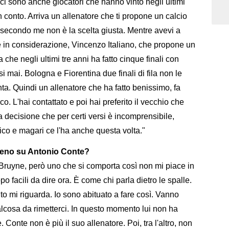
ci sono anche giocatori che hanno vinto negli ultimi
in conto. Arriva un allenatore che ti propone un calcio
 secondo me non è la scelta giusta. Mentre avevi a
 in considerazione, Vincenzo Italiano, che propone un
che negli ultimi tre anni ha fatto cinque finali con
 mai. Bologna e Fiorentina due finali di fila non le
a. Quindi un allenatore che ha fatto benissimo, fa
lico. L'hai contattato e poi hai preferito il vecchio che
a decisione che per certi versi è incomprensibile,
ico e magari ce l'ha anche questa volta."
eleno su Antonio Conte?
ruyne, però uno che si comporta così non mi piace in
 facili da dire ora. È come chi parla dietro le spalle.
to mi riguarda. Io sono abituato a fare così. Vanno
lcosa da rimetterci. In questo momento lui non ha
. Conte non è più il suo allenatore. Poi, tra l'altro, non