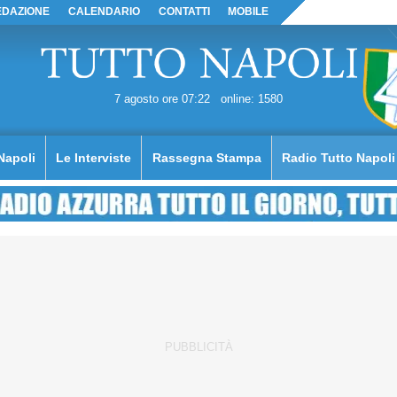
EDAZIONE
CALENDARIO
CONTATTI
MOBILE
7 agosto ore 07:22
online: 1580
Napoli
Le Interviste
Rassegna Stampa
Radio Tutto Napoli