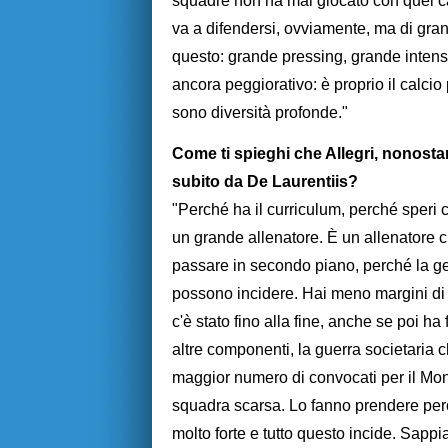
squadre non ha mai giocato con quel cal
va a difendersi, ovviamente, ma di gran
questo: grande pressing, grande intensi
ancora peggiorativo: è proprio il calci
sono diversità profonde."
Come ti spieghi che Allegri, nonostante
subito da De Laurentiis?
"Perché ha il curriculum, perché speri c
un grande allenatore. È un allenatore c
passare in secondo piano, perché la ge
possono incidere. Hai meno margini di
c'è stato fino alla fine, anche se poi ha
altre componenti, la guerra societaria c
maggior numero di convocati per il Mon
squadra scarsa. Lo fanno prendere perch
molto forte e tutto questo incide. Sapp