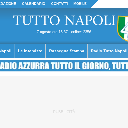
EDAZIONE
CALENDARIO
CONTATTI
MOBILE
7 agosto ore 15:37
online: 2356
Napoli
Le Interviste
Rassegna Stampa
Radio Tutto Napoli