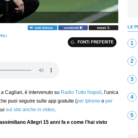
LE P
vedi letture
condividi
tweet
POLI
FONTI PREFERITE
1
2
3
i a Cagliari, è intervenuto su
Radio Tutto Napoli
, l'unica
4
, che puoi seguire sulle app gratuite (
per Iphone
o
per
qui
sul sito anche in video
.
5
ssimiliano Allegri 15 anni fa e come l’hai visto