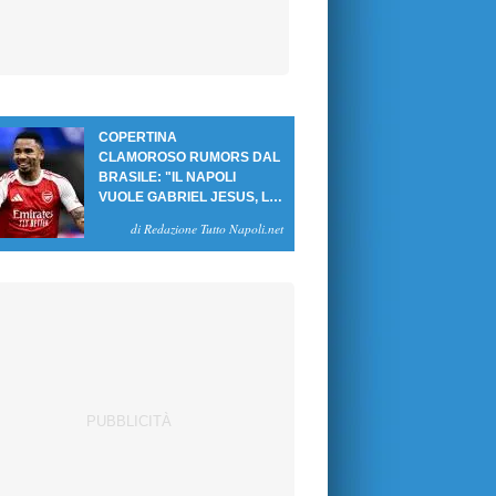
COPERTINA
CLAMOROSO RUMORS DAL
BRASILE: "IL NAPOLI
VUOLE GABRIEL JESUS, LE
CIFRE DELL'AFFARE"
di Redazione Tutto Napoli.net