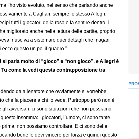
o ma l'ho visto evoluto, nel senso che parlando anche
essivamente a Cagliari, sempre lo stesso Allegri,
pi tutti i giocatori della rosa e fa sentire dentro il
 migliorato anche nella lettura delle partite, proprio
aveva: riusciva a sistemare quei dettagli che magari
 ecco questo un po' il quadro."
i si parla molto di “gioco” e “non gioco”, e Allegri è
le. Tu come la vedi questa contrapposizione tra
PROS
edendo da allenatore che ovviamente si vorrebbe
cio che fa piacere a chi lo vede. Purtroppo però non è
 gli avversari, ci sono situazioni che non possiamo
 questo insomma: i giocatori, l’umore, ci sono tante
to prima, non possiamo controllare. E ci sono delle
ocando bene le devi vincere per forza e quindi questo