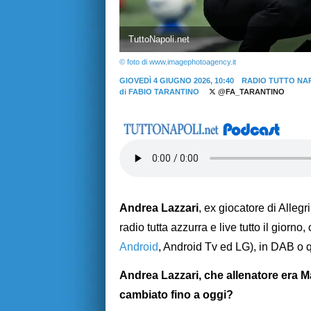
TuttoNapoli.net
© foto di www.imagephotoagency.it
GIOVEDÌ 4 GIUGNO 2026, 10:40
RADIO TUTTO NA
di
FABIO TARANTINO
@FA_TARANTINO
Andrea Lazzari
, ex giocatore di Allegr
radio tutta azzurra e live tutto il giorno
Android
, Android Tv ed LG), in DAB o 
Andrea Lazzari, che allenatore era Ma
cambiato fino a oggi?