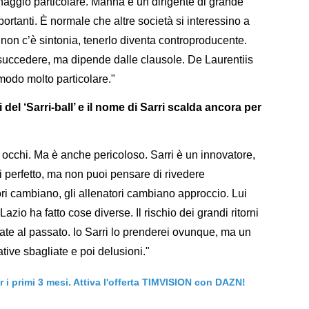
naggio particolare. Manna è un dirigente di grande
portanti. È normale che altre società si interessino a
non c’è sintonia, tenerlo diventa controproducente.
uò succedere, ma dipende dalle clausole. De Laurentiis
modo molto particolare."
del ‘Sarri-ball’ e il nome di Sarri scalda ancora per
 occhi. Ma è anche pericoloso. Sarri è un innovatore,
si perfetto, ma non puoi pensare di rivedere
ori cambiano, gli allenatori cambiano approccio. Lui
azio ha fatto cose diverse. Il rischio dei grandi ritorni
gate al passato. Io Sarri lo prenderei ovunque, ma un
tive sbagliate e poi delusioni."
er i primi 3 mesi. Attiva l'offerta TIMVISION con DAZN!