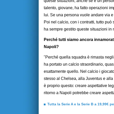
queste situazioni, anche se è un perso
talento, giovane, ha fatto operazioni im
lui. Se una persona vuole andare via e 
Poi nel calcio, con i contratti, tutto p
ha sempre gestito queste situazioni in 
P
erché tutti siamo ancora innamorati 
Napoli?
"Perché quella squadra è rimasta negli
ha portato un calcio straordinario, qua
esattamente quello. Nel calcio i giocat
stesso al Chelsea, alla Juventus e alla L
è proprio questo: creare aspettative le
ritorno a Napoli potrebbe creare aspetta
Tutta la Serie A e la Serie B a 19,99€ p