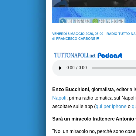
VENERDÌ 8 MAGGIO 2026, 05:00
RADIO TUTTO NA
di
FRANCESCO CARBONE
Enzo Bucchioni
, giornalista, editoria
Napoli
, prima radio tematica sul Napoli,
ascoltare sulle app (
qui per Iphone
o
q
Sarà un miracolo trattenere Antonio
"No, un miracolo no, perché sono cos