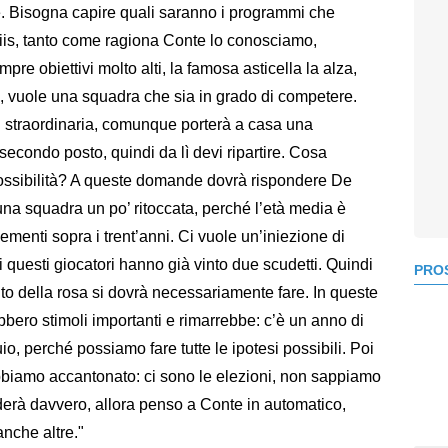
 Bisogna capire quali saranno i programmi che
tiis, tanto come ragiona Conte lo conosciamo,
e obiettivi molto alti, la famosa asticella la alza,
e, vuole una squadra che sia in grado di competere.
 straordinaria, comunque porterà a casa una
condo posto, quindi da lì devi ripartire. Cosa
ossibilità? A queste domande dovrà rispondere De
na squadra un po’ ritoccata, perché l’età media è
lementi sopra i trent’anni. Ci vuole un’iniezione di
 questi giocatori hanno già vinto due scudetti. Quindi
PROS
to della rosa si dovrà necessariamente fare. In queste
bero stimoli importanti e rimarrebbe: c’è un anno di
o, perché possiamo fare tutte le ipotesi possibili. Poi
bbiamo accantonato: ci sono le elezioni, non sappiamo
derà davvero, allora penso a Conte in automatico,
anche altre."