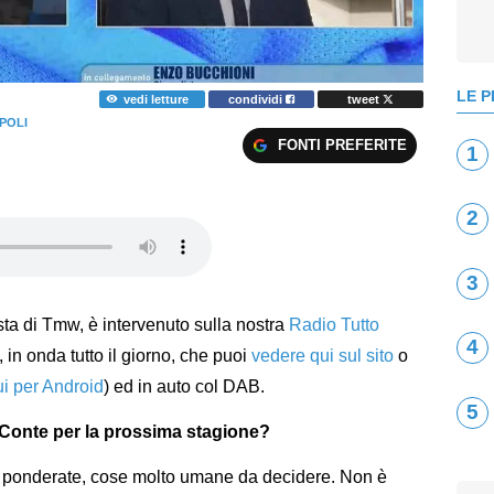
LE P
vedi letture
condividi
tweet
POLI
FONTI PREFERITE
1
2
3
lista di Tmw, è intervenuto sulla nostra
Radio Tutto
4
 in onda tutto il giorno, che puoi
vedere qui sul sito
o
ui per Android
) ed in auto col DAB.
5
 Conte per la prossima stagione?
e ponderate, cose molto umane da decidere. Non è