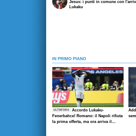
Jesus: i punti in comune con l'arriv
Lukaku
IN PRIMO PIANO
Accordo Lukaku-
Add
ULTIM'ORA
Fenerbahce! Romano: il Napoli rifiuta
sem
la prima offerta, ma ora arriva il
rilancio