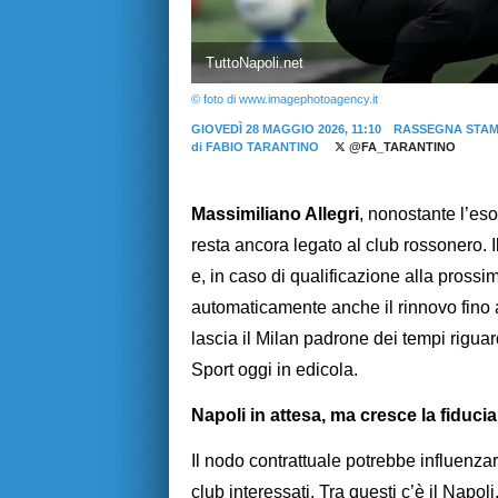
TuttoNapoli.net
© foto di www.imagephotoagency.it
GIOVEDÌ 28 MAGGIO 2026, 11:10
RASSEGNA STA
di
FABIO TARANTINO
@FA_TARANTINO
Massimiliano Allegri
, nonostante l’eso
resta ancora legato al club rossonero. Il
e, in caso di qualificazione alla pros
automaticamente anche il rinnovo fino 
lascia il Milan padrone dei tempi riguard
Sport oggi in edicola.
Napoli in attesa, ma cresce la fiducia
Il nodo contrattuale potrebbe influenzare
club interessati. Tra questi c’è il Nap