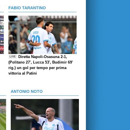
T
FABIO TARANTINO
Diretta Napoli-Osasuna 2-1,
LIVE
(Politano 27', Lucca 53', Budimir 69'
rig.) un gol per tempo per prima
vittoria al Patini
ANTONIO NOTO