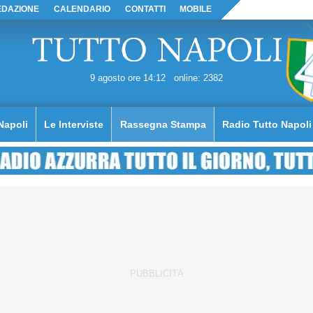
EDAZIONE
CALENDARIO
CONTATTI
MOBILE
9 agosto ore 14:12
online: 2382
Napoli
Le Interviste
Rassegna Stampa
Radio Tutto Napoli