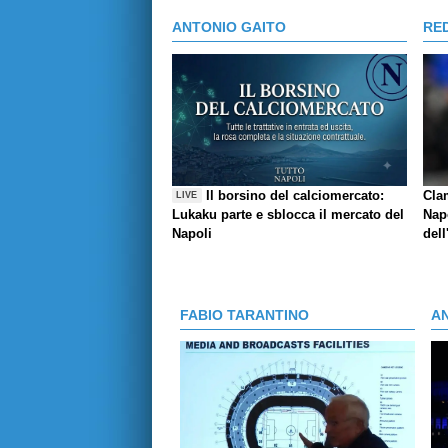
ANTONIO GAITO
RE
Il borsino del calciomercato:
Cla
LIVE
Lukaku parte e sblocca il mercato del
Napo
Napoli
dell
FABIO TARANTINO
A