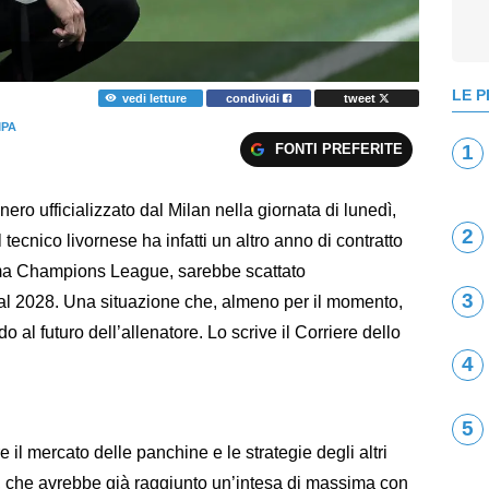
LE P
vedi letture
condividi
tweet
MPA
FONTI PREFERITE
1
nero ufficializzato dal Milan nella giornata di lunedì,
2
 tecnico livornese ha infatti un altro anno di contratto
sima Champions League, sarebbe scattato
3
al 2028. Una situazione che, almeno per il momento,
o al futuro dell’allenatore. Lo scrive il Corriere dello
4
5
 il mercato delle panchine e le strategie degli altri
oli, che avrebbe già raggiunto un’intesa di massima con