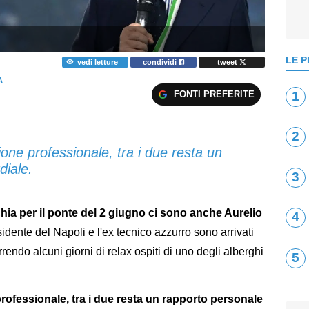
LE P
vedi letture
condividi
tweet
A
FONTI PREFERITE
1
2
one professionale, tra i due resta un
diale.
3
schia per il ponte del 2 giugno ci sono anche Aurelio
4
esidente del Napoli e l'ex tecnico azzurro sono arrivati
rrendo alcuni giorni di relax ospiti di uno degli alberghi
5
ofessionale, tra i due resta un rapporto personale