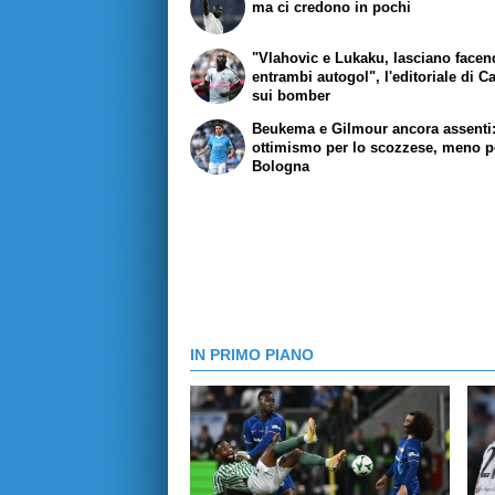
ma ci credono in pochi
"Vlahovic e Lukaku, lasciano face
entrambi autogol", l'editoriale di C
sui bomber
Beukema e Gilmour ancora assenti
ottimismo per lo scozzese, meno pe
Bologna
IN PRIMO PIANO