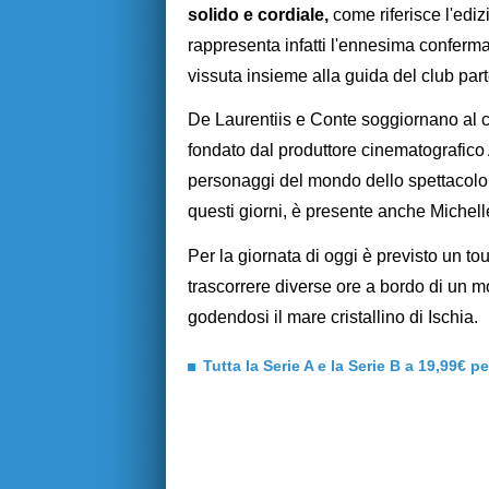
solido e cordiale,
come riferisce l'edi
rappresenta infatti l'ennesima conferma
vissuta insieme alla guida del club pa
De Laurentiis e Conte soggiornano al ce
fondato dal produttore cinematografico
personaggi del mondo dello spettacolo, d
questi giorni, è presente anche Michel
Per la giornata di oggi è previsto un to
trascorrere diverse ore a bordo di un m
godendosi il mare cristallino di Ischia.
Tutta la Serie A e la Serie B a 19,99€ p