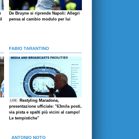
è
De Bruyne si riprende Napoli: Allegri
il
pensa al cambio modulo per lui
FABIO TARANTINO
Restyling Maradona,
LIVE
presentazione ufficiale: "63mila posti,
via pista e spalti più vicini al campo!
Le tempistiche"
ANTONIO NOTO