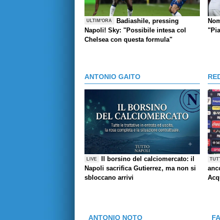
Badiashile, pressing
Nom
ULTIM'ORA
Napoli! Sky: "Possibile intesa col
"Pi
Chelsea con questa formula"
ANTONIO GAITO
RE
Il borsino del calciomercato: il
LIVE
TUT
Napoli sacrifica Gutierrez, ma non si
anco
sbloccano arrivi
Acq
ANTONIO NOTO
F