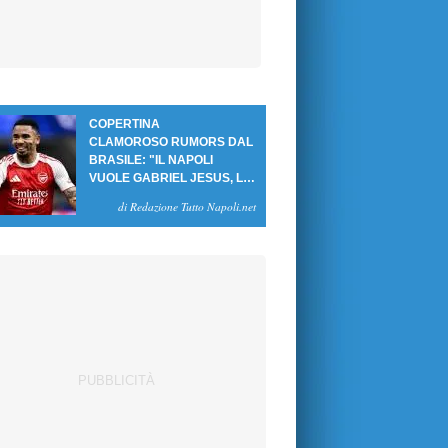
COPERTINA
CLAMOROSO RUMORS DAL
BRASILE: "IL NAPOLI
VUOLE GABRIEL JESUS, LE
CIFRE DELL'AFFARE"
di Redazione Tutto Napoli.net