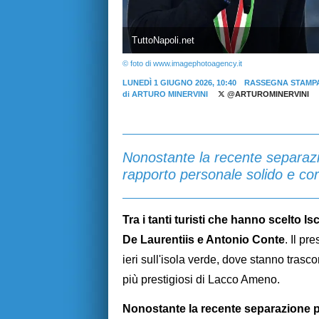
TuttoNapoli.net
© foto di www.imagephotoagency.it
LUNEDÌ 1 GIUGNO 2026, 10:40
RASSEGNA STAMP
di
ARTURO MINERVINI
@ARTUROMINERVINI
Nonostante la recente separazi
rapporto personale solido e cor
Tra i tanti turisti che hanno scelto I
De Laurentiis e Antonio Conte
. Il pr
ieri sull'isola verde, dove stanno trasco
più prestigiosi di Lacco Ameno.
Nonostante la recente separazione pr