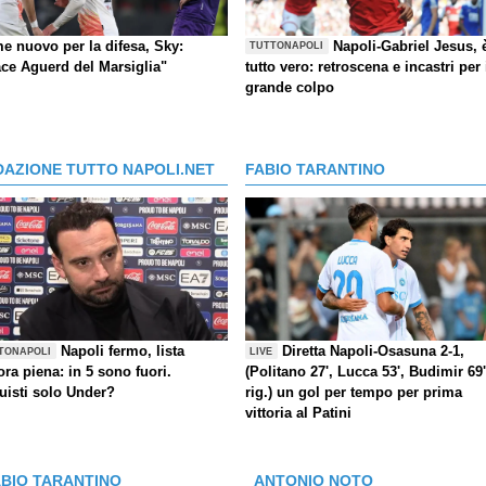
e nuovo per la difesa, Sky:
Napoli-Gabriel Jesus, 
TUTTONAPOLI
ace Aguerd del Marsiglia"
tutto vero: retroscena e incastri per 
grande colpo
DAZIONE TUTTO NAPOLI.NET
FABIO TARANTINO
Napoli fermo, lista
Diretta Napoli-Osasuna 2-1,
TONAPOLI
LIVE
ra piena: in 5 sono fuori.
(Politano 27', Lucca 53', Budimir 69'
uisti solo Under?
rig.) un gol per tempo per prima
vittoria al Patini
ABIO TARANTINO
ANTONIO NOTO