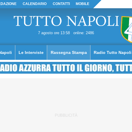
EDAZIONE
CALENDARIO
CONTATTI
MOBILE
7 agosto ore 13:58
online: 2486
Napoli
Le Interviste
Rassegna Stampa
Radio Tutto Napoli