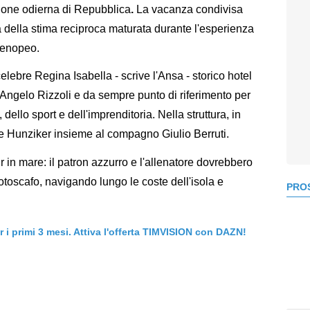
zione odierna di Repubblica
.
La vacanza condivisa
 della stima reciproca maturata durante l'esperienza
rtenopeo.
lebre Regina Isabella - scrive l'Ansa - storico hotel
 Angelo Rizzoli e da sempre punto di riferimento per
ello sport e dell'imprenditoria. Nella struttura, in
le Hunziker insieme al compagno Giulio Berruti.
ur in mare: il patron azzurro e l'allenatore dovrebbero
otoscafo, navigando lungo le coste dell'isola e
PROS
er i primi 3 mesi. Attiva l'offerta TIMVISION con DAZN!