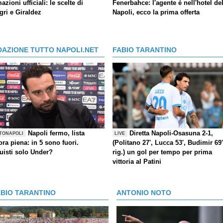
azioni ufficiali: le scelte di
Fenerbahce: l'agente è nell'hotel de
gri e Giraldez
Napoli, ecco la prima offerta
DAZIONE TUTTO NAPOLI.NET
FABIO TARANTINO
Napoli fermo, lista
Diretta Napoli-Osasuna 2-1,
TONAPOLI
LIVE
ra piena: in 5 sono fuori.
(Politano 27', Lucca 53', Budimir 69'
uisti solo Under?
rig.) un gol per tempo per prima
vittoria al Patini
ABIO TARANTINO
ANTONIO NOTO