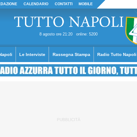
EDAZIONE
CALENDARIO
CONTATTI
MOBILE
8 agosto ore 21:20
online: 5200
Napoli
Le Interviste
Rassegna Stampa
Radio Tutto Napoli