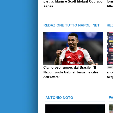
partita: Marin e Scott titolari! Out Iago
form
Aspas
Alle
REDAZIONE TUTTO NAPOLI.NET
RE
Clamoroso rumors dal Brasile: "Il
TUT
Napoli vuole Gabriel Jesus, le cifre
anco
dell'affare"
Acq
ANTONIO NOTO
F