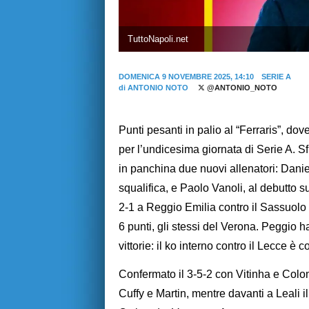
TuttoNapoli.net
DOMENICA 9 NOVEMBRE 2025, 14:10
SERIE A
di
ANTONIO NOTO
@ANTONIO_NOTO
Punti pesanti in palio al “Ferraris”, do
per l’undicesima giornata di Serie A. Sf
in panchina due nuovi allenatori: Danie
squalifica, e Paolo Vanoli, al debutto s
2-1 a Reggio Emilia contro il Sassuolo
6 punti, gli stessi del Verona. Peggio h
vittorie: il ko interno contro il Lecce è 
Confermato il 3-5-2 con Vitinha e Colom
Cuffy e Martin, mentre davanti a Leali i