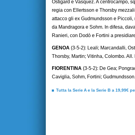
Ostigard e Vasquez. A centrocampo, squ
regia con Ellertsson e Thorsby mezzali.
attacco gli ex Gudmundsson e Piccoli, 
da Mandragora e Sohm. In difesa, dava
Ranieri, con Dodò e Fortini a presidiar
GENOA
(3-5-2): Leali; Marcandalli, Os
Thorsby, Martin; Vitinha, Colombo. All.
FIORENTINA
(3-5-2): De Gea; Pongrac
Caviglia, Sohm, Fortini; Gudmundsson, 
Tutta la Serie A e la Serie B a 19,99€ p