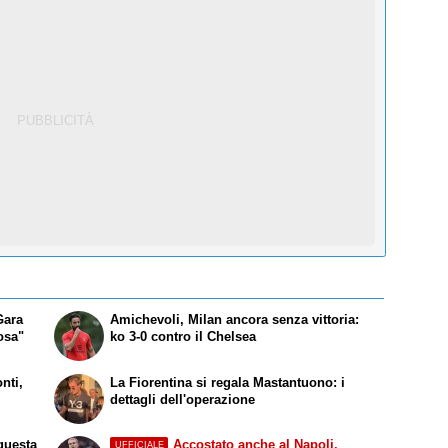
Gara
Amichevoli, Milan ancora senza vittoria:
osa"
ko 3-0 contro il Chelsea
nti,
La Fiorentina si regala Mastantuono: i
dettagli dell'operazione
 questa
Accostato anche al Napoli,
UFFICIALE