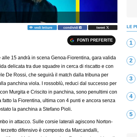
LE P
vedi letture
condividi
tweet
FONTI PREFERITE
1
ve alle 15 andrà in scena Genoa-Fiorentina, gara valida
2
ida delicata tra due squadre in cerca di riscatto e con
le De Rossi, che seguirà il match dalla tribuna per
3
ulla panchina viola. I rossoblù, reduci dal successo per
 con Murgita e Criscito in panchina, sono penultimi con
4
a fatto la Fiorentina, ultima con 4 punti e ancora senza
costato la panchina a Stefano Pioli.
5
bo in attacco. Sulle corsie laterali agiscono Norton-
l terzetto difensivo è composto da Marcandalli,