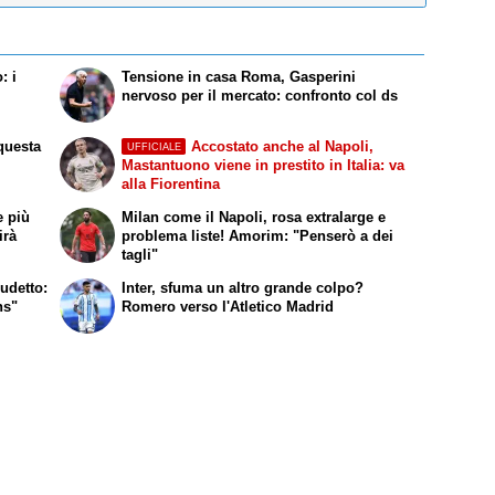
: i
Tensione in casa Roma, Gasperini
nervoso per il mercato: confronto col ds
 questa
Accostato anche al Napoli,
UFFICIALE
Mastantuono viene in prestito in Italia: va
alla Fiorentina
e più
Milan come il Napoli, rosa extralarge e
irà
problema liste! Amorim: "Penserò a dei
tagli"
udetto:
Inter, sfuma un altro grande colpo?
ns"
Romero verso l'Atletico Madrid