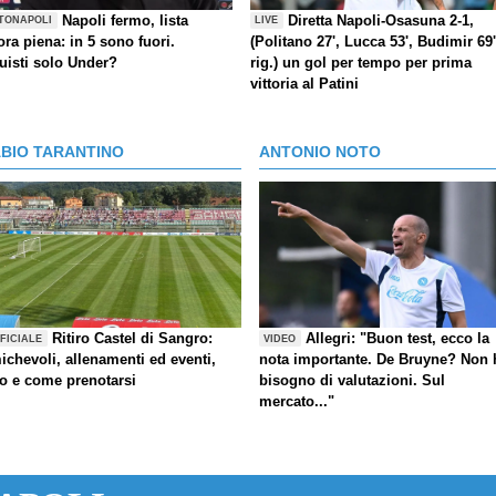
Napoli fermo, lista
Diretta Napoli-Osasuna 2-1,
TONAPOLI
LIVE
ra piena: in 5 sono fuori.
(Politano 27', Lucca 53', Budimir 69'
uisti solo Under?
rig.) un gol per tempo per prima
vittoria al Patini
ABIO TARANTINO
ANTONIO NOTO
Ritiro Castel di Sangro:
Allegri: "Buon test, ecco la
FICIALE
VIDEO
ichevoli, allenamenti ed eventi,
nota importante. De Bruyne? Non 
fo e come prenotarsi
bisogno di valutazioni. Sul
mercato..."