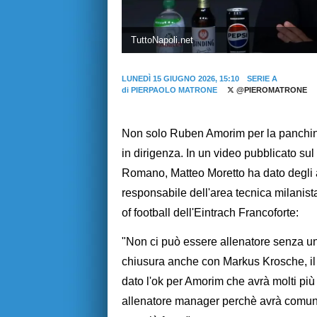
TuttoNapoli.net
LUNEDÌ 15 GIUGNO 2026, 15:10
SERIE A
di
PIERPAOLO MATRONE
@PIEROMATRONE
Non solo Ruben Amorim per la panchina,
in dirigenza. In un video pubblicato su
Romano, Matteo Moretto ha dato degli a
responsabile dell'area tecnica milani
of football dell'Eintrach Francoforte:
"Non ci può essere allenatore senza un 
chiusura anche con Markus Krosche, il 
dato l'ok per Amorim che avrà molti più
allenatore manager perchè avrà comunqu