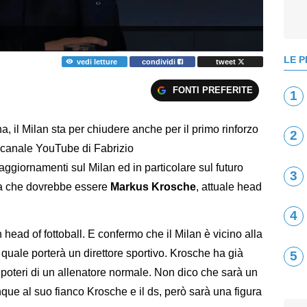
LE P
vedi letture
condividi
tweet
FONTI PREFERITE
1
 il Milan sta per chiudere anche per il primo rinforzo
2
l canale YouTube di Fabrizio
ggiornamenti sul Milan ed in particolare sul futuro
3
sta che dovrebbe essere
Markus Krosche
, attuale head
4
head of fottoball. E confermo che il Milan è vicino alla
quale porterà un direttore sportivo. Krosche ha già
5
 poteri di un allenatore normale. Non dico che sarà un
e al suo fianco Krosche e il ds, però sarà una figura