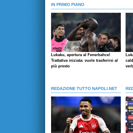
IN PRIMO PIANO
Lukaku, apertura al Fenerbahce!
Luk
Trattativa iniziata: vuole trasferirsi al
cald
più presto
verb
REDAZIONE TUTTO NAPOLI.NET
RE