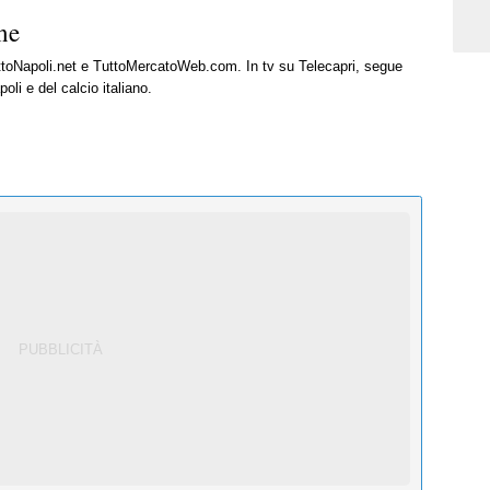
ne
uttoNapoli.net e TuttoMercatoWeb.com. In tv su Telecapri, segue
oli e del calcio italiano.