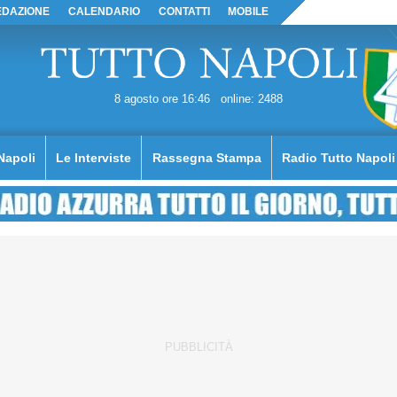
EDAZIONE
CALENDARIO
CONTATTI
MOBILE
8 agosto ore 16:46
online: 2488
Napoli
Le Interviste
Rassegna Stampa
Radio Tutto Napoli