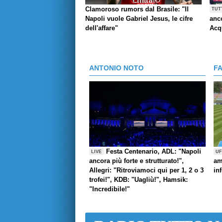
Clamoroso rumors dal Brasile: "Il
TUT
Napoli vuole Gabriel Jesus, le cifre
anco
dell'affare"
Acq
ANTONIO NOTO
F
Festa Centenario, ADL: "Napoli
LIVE
UF
ancora più forte e strutturato!",
am
Allegri: "Ritroviamoci qui per 1, 2 o 3
in
trofei!", KDB: "Uagliù!", Hamsik:
"Incredibile!"