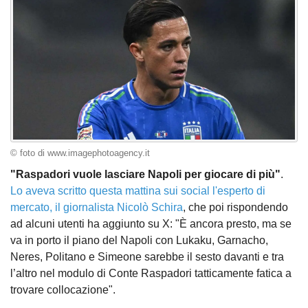
© foto di www.imagephotoagency.it
"Raspadori vuole lasciare Napoli per giocare di più"
.
Lo aveva scritto questa mattina sui social l'esperto di
mercato, il giornalista
Nicolò Schira
, che poi rispondendo
ad alcuni utenti ha aggiunto su X: "È ancora presto, ma se
va in porto il piano del Napoli con Lukaku, Garnacho,
Neres, Politano e Simeone sarebbe il sesto davanti e tra
l’altro nel modulo di Conte Raspadori tatticamente fatica a
trovare collocazione".